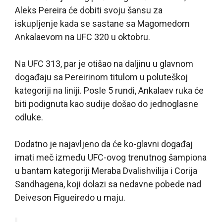
Aleks Pereira će dobiti svoju šansu za
iskupljenje kada se sastane sa Magomedom
Ankalaevom na UFC 320 u oktobru.
Na UFC 313, par je otišao na daljinu u glavnom
događaju sa Pereirinom titulom u poluteškoj
kategoriji na liniji. Posle 5 rundi, Ankalaev ruka će
biti podignuta kao sudije došao do jednoglasne
odluke.
Dodatno je najavljeno da će ko-glavni događaj
imati meč između UFC-ovog trenutnog šampiona
u bantam kategoriji Meraba Dvalishvilija i Corija
Sandhagena, koji dolazi sa nedavne pobede nad
Deiveson Figueiredo u maju.