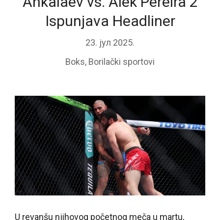
Ankalaev vs. Alek Pereira 2
Ispunjava Headliner
23. јул 2025.
Boks
,
Borilački sportovi
U revanšu njihovog početnog meča u martu,