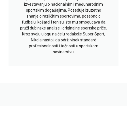
izveštavanju o nacionalnim i međunarodnim
sportskim događajima. Poseduje izuzetno
znanje o različitim sportovima, posebno o
fudbalu, košarci i tenisu, što mu omogućava da
pruži dubinske analize i originalne sportske priče.
Kroz svoju ulogu na čelu redakcije Super Sport,
Nikola nastoji da održi visok standard
profesionalnosti i tačnosti u sportskom
novinarstvu.