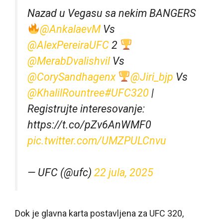
Nazad u Vegasu sa nekim BANGERS
@AnkalaevM
Vs
@AlexPereiraUFC
2
@MerabDvalishvil
Vs
@CorySandhagenx
@Jiri_bjp
Vs
@KhalilRountree
#UFC320
|
Registrujte interesovanje:
https://t.co/pZv6AnWMF0
pic.twitter.com/UMZPULCnvu
— UFC (@ufc)
22 jula, 2025
Dok je glavna karta postavljena za UFC 320,