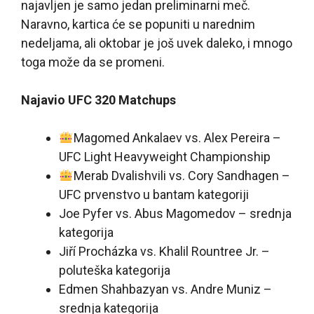
najavljen je samo jedan preliminarni meč.
Naravno, kartica će se popuniti u narednim
nedeljama, ali oktobar je još uvek daleko, i mnogo
toga može da se promeni.
Najavio UFC 320 Matchups
Magomed Ankalaev vs. Alex Pereira –
UFC Light Heavyweight Championship
Merab Dvalishvili vs. Cory Sandhagen –
UFC prvenstvo u bantam kategoriji
Joe Pyfer vs. Abus Magomedov – srednja
kategorija
Jiří Procházka vs. Khalil Rountree Jr. –
poluteška kategorija
Edmen Shahbazyan vs. Andre Muniz –
srednja kategorija