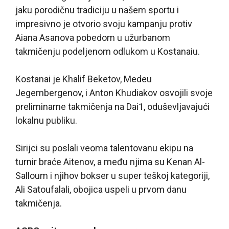
jaku porodičnu tradiciju u našem sportu i
impresivno je otvorio svoju kampanju protiv
Aiana Asanova pobedom u užurbanom
takmičenju podeljenom odlukom u Kostanaiu.
Kostanai je Khalif Beketov, Medeu
Jegembergenov, i Anton Khudiakov osvojili svoje
preliminarne takmičenja na Dai1, oduševljavajući
lokalnu publiku.
Sirijci su poslali veoma talentovanu ekipu na
turnir braće Aitenov, a među njima su Kenan Al-
Salloum i njihov bokser u super teškoj kategoriji,
Ali Satoufalali, obojica uspeli u prvom danu
takmičenja.