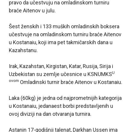
pravo da učestvuju na omladinskom turniru
braće Aitenov u julu.
Šest ženskih i 133 muških omladinskih boksera
učestvuje na omladinskom turniru braće Aitenov
u Kostanaiu, koji ima pet takmičarskih dana u
Kazahstanu.
Irak, Kazahstan, Kirgistan, Katar, Rusija, Sirija i
U
Uzbekistan su zemlje učesnice u KSNUMKS
ovom
Omladinski turnir braće Aitenov u Kostanaiu.
Laka (60kg) je jedna od najprometnijih kategorija
u Kostanaiu, jedanaest borbi predstavljenih u
ovoj diviziji na dan otvaranja turnira.
Astanin 17-godišnji talenat, Darkhan Ussen ima