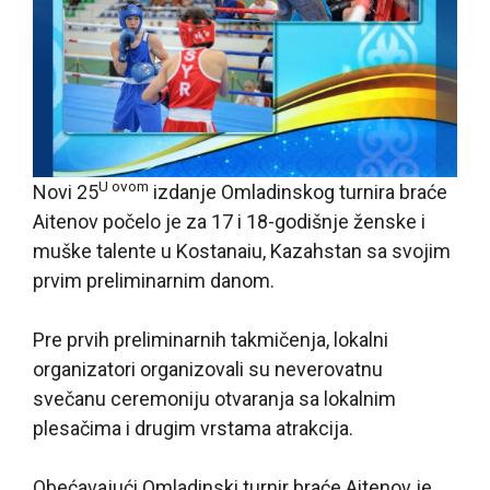
U ovom
Novi 25
izdanje Omladinskog turnira braće
Aitenov počelo je za 17 i 18-godišnje ženske i
muške talente u Kostanaiu, Kazahstan sa svojim
prvim preliminarnim danom.
Pre prvih preliminarnih takmičenja, lokalni
organizatori organizovali su neverovatnu
svečanu ceremoniju otvaranja sa lokalnim
plesačima i drugim vrstama atrakcija.
Obećavajući Omladinski turnir braće Aitenov je