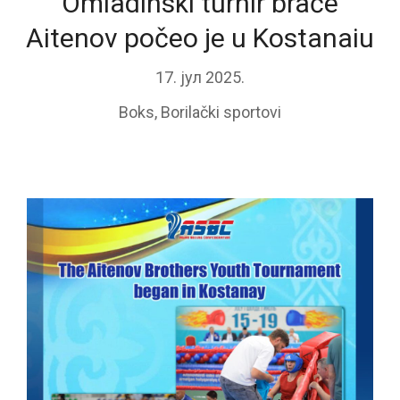
Omladinski turnir braće
Aitenov počeo je u Kostanaiu
17. јул 2025.
Boks
,
Borilački sportovi