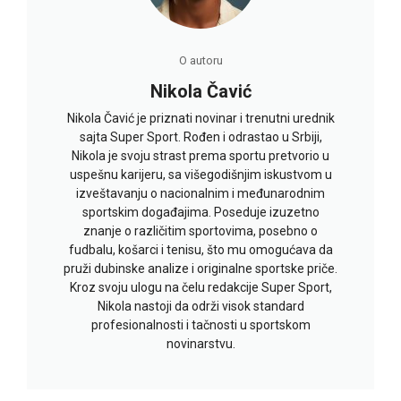
O autoru
Nikola Čavić
Nikola Čavić je priznati novinar i trenutni urednik
sajta Super Sport. Rođen i odrastao u Srbiji,
Nikola je svoju strast prema sportu pretvorio u
uspešnu karijeru, sa višegodišnjim iskustvom u
izveštavanju o nacionalnim i međunarodnim
sportskim događajima. Poseduje izuzetno
znanje o različitim sportovima, posebno o
fudbalu, košarci i tenisu, što mu omogućava da
pruži dubinske analize i originalne sportske priče.
Kroz svoju ulogu na čelu redakcije Super Sport,
Nikola nastoji da održi visok standard
profesionalnosti i tačnosti u sportskom
novinarstvu.