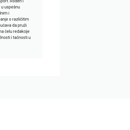
Sport. Rođen i
io u uspešnu
lnim i
je o različitim
gućava da pruži
na čelu redakcije
nosti i tačnosti u