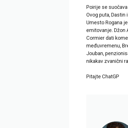
Poirije se suočava
Ovog puta, Dastin 
Umesto Rogana je bi
emitovanje. Džon An
Cormier dati komen
međuvremenu, Bren
Jouban, penzionisa
nikakav zvanični 
Pitajte ChatGP