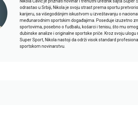
Nikola Čavić je priznati novinar i trenutni urednik sajta Super 
odrastao u Srbiji, Nikola je svoju strast prema sportu pretvor
karijeru, sa višegodišnjim iskustvom u izveštavanju o naciona
međunarodnim sportskim događajima. Poseduje izuzetno znan
sportovima, posebno o fudbalu, košarci i tenisu, što mu omo
dubinske analize i originalne sportske priče. Kroz svoju ulogu 
Super Sport, Nikola nastoji da održi visok standard profesional
sportskom novinarstvu.