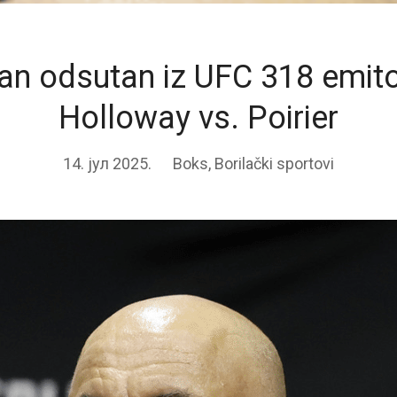
an odsutan iz UFC 318 emito
Holloway vs. Poirier
14. јул 2025.
Boks
,
Borilački sportovi