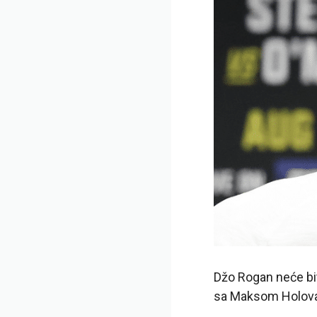
Džo Rogan neće bi
sa Maksom Holova