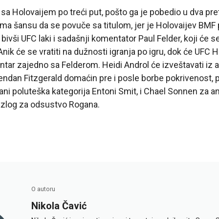
 sa Holovaijem po treći put, pošto ga je pobedio u dva pr
ima šansu da se povuče sa titulom, jer je Holovaijev BMF p
vši UFC laki i sadašnji komentator Paul Felder, koji će se
ik će se vratiti na dužnosti igranja po igru, dok će UFC H
tar zajedno sa Felderom. Heidi Androl će izveštavati iz a
dan Fitzgerald domaćin pre i posle borbe pokrivenost, p
ni poluteška kategorija Entoni Smit, i Chael Sonnen za ana
razlog za odsustvo Rogana.
O autoru
Nikola Čavić