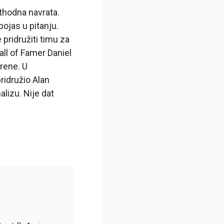
ethodna navrata.
ojas u pitanju.
 pridružiti timu za
all of Famer Daniel
rene. U
ridružio Alan
lizu. Nije dat