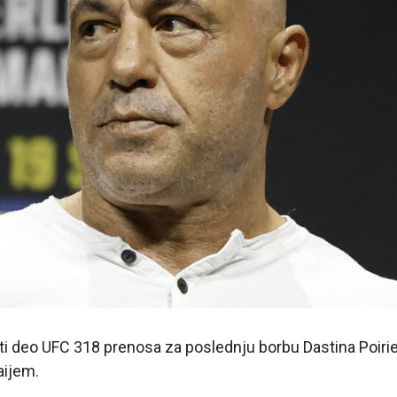
ti deo UFC 318 prenosa za poslednju borbu Dastina Poirie
ijem.