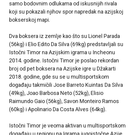
samo bodovnim odlukama od iskusnijih rivala
koji su pokazali njihov spor napredak na azijskoj
bokserskoj mapi.
Dva boksera iz zemlje kao što su Lionel Parada
(56kg) i Elio Edito Da Silva (69kg) predstavljali su
Istočni Timor na Azijskim igrama u Incheonu
2014. godine. Istočni Timor je poslao rekordan
broj od pet boksera na Azijske igre u Džakarti
2018. godine, gde su se u multisportskom
događaju takmičili Jose Barreto Kuintas Da Silva
(49kg), Joao Barbosa Neto (52kg), Elisio
Raimundo Gaio (56kg), Savon Monteiro Ramos
(60kg) i Apolinario Da Costa Alves (64kg).
Istočni Timor je veoma aktivan u multisportskom
događaju u regionu na Igrama jugoistočne Azije