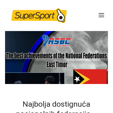
Skip
to
ME
content
Najbolja dostignuća