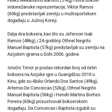
Feliks Alekandrino Barreto (51kg) i bivši bokser
indonežanske reprezentacije, Viktor Ramos
(60kg) predstavljali zemlju u multisportskom
događaju u Južnoj Koreji.
Dalja dva boksera, kao što su Jeferson Isak
Ramos (48kg), i 24-godišnji Othnel Negrito
Manuel Baptista (57kg) predstavljali su zemlju na
Azijskim igrama u Dohi 2006. godine.
Istočni Timor je poslao rekordan broj od četiri
boksera na Azijske igre u Guangdžou 2010 u
Kinu, gde su Abilio Orlando Dos Santos (49kg),
Artemio De Conceicao (52kg), Othnel Negrito
Manuel Baptista (56kg) i Hendri Martins Borhes
Pereira (60kg) prisustvovali bokserskom
događaju. Da Conceicao i Baptista izgubili su