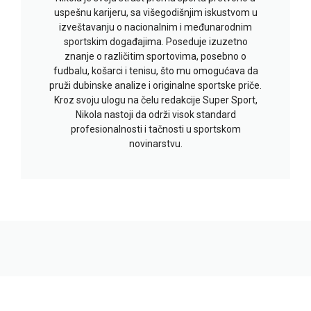
uspešnu karijeru, sa višegodišnjim iskustvom u
izveštavanju o nacionalnim i međunarodnim
sportskim događajima. Poseduje izuzetno
znanje o različitim sportovima, posebno o
fudbalu, košarci i tenisu, što mu omogućava da
pruži dubinske analize i originalne sportske priče.
Kroz svoju ulogu na čelu redakcije Super Sport,
Nikola nastoji da održi visok standard
profesionalnosti i tačnosti u sportskom
novinarstvu.