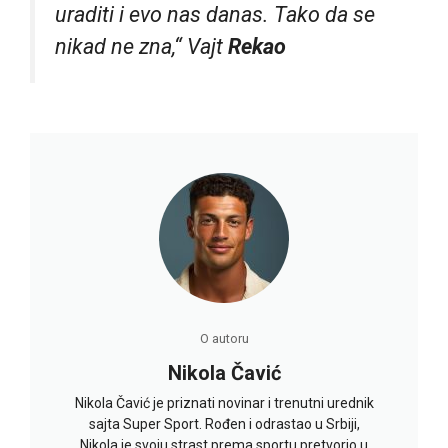
uraditi i evo nas danas. Tako da se
nikad ne zna,“ Vajt
Rekao
O autoru
Nikola Čavić
Nikola Čavić je priznati novinar i trenutni urednik
sajta Super Sport. Rođen i odrastao u Srbiji,
Nikola je svoju strast prema sportu pretvorio u