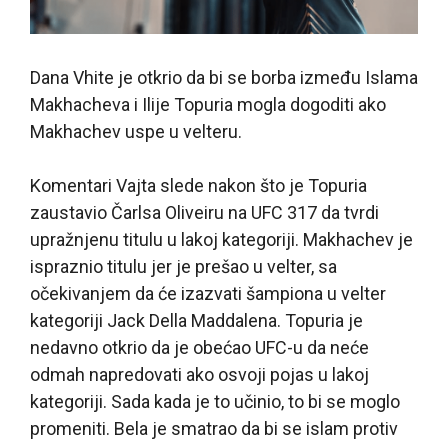
Dana Vhite je otkrio da bi se borba između Islama
Makhacheva i Ilije Topuria mogla dogoditi ako
Makhachev uspe u velteru.
Komentari Vajta slede nakon što je Topuria
zaustavio Čarlsa Oliveiru na UFC 317 da tvrdi
upražnjenu titulu u lakoj kategoriji. Makhachev je
ispraznio titulu jer je prešao u velter, sa
očekivanjem da će izazvati šampiona u velter
kategoriji Jack Della Maddalena. Topuria je
nedavno otkrio da je obećao UFC-u da neće
odmah napredovati ako osvoji pojas u lakoj
kategoriji. Sada kada je to učinio, to bi se moglo
promeniti. Bela je smatrao da bi se islam protiv