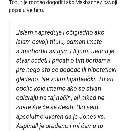
Topurije mogao dogoditi ako Makhachev osvoji
pojas u velteru.
„Islam napreduje i očigledno ako
islam osvoji titulu, odmah imate
superborbu sa njim i Ilijom. Jedna je
stvar sedeti i pričati o tim borbama
pre nego što se dogode ili hipotetički
gledano. Ne volim hipotetički. To su
opcije koje imamo ako se stvari
odigraju na taj način, ali nikad ne
znate šta će se desiti. Bio sam
apsolutno uveren da je Jones vs.
Aspinall je urađeno i mi ćemo to