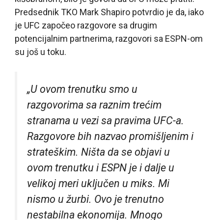
Predsednik TKO Mark Shapiro potvrdio je da, iako
je UFC započeo razgovore sa drugim
potencijalnim partnerima, razgovori sa ESPN-om
su još u toku.
„U ovom trenutku smo u
razgovorima sa raznim trećim
stranama u vezi sa pravima UFC-a.
Razgovore bih nazvao promišljenim i
strateškim. Ništa da se objavi u
ovom trenutku i ESPN je i dalje u
velikoj meri uključen u miks. Mi
nismo u žurbi. Ovo je trenutno
nestabilna ekonomija. Mnogo