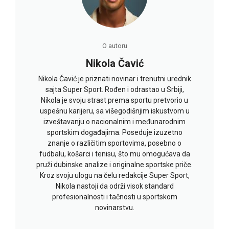
O autoru
Nikola Čavić
Nikola Čavić je priznati novinar i trenutni urednik
sajta Super Sport. Rođen i odrastao u Srbiji,
Nikola je svoju strast prema sportu pretvorio u
uspešnu karijeru, sa višegodišnjim iskustvom u
izveštavanju o nacionalnim i međunarodnim
sportskim događajima. Poseduje izuzetno
znanje o različitim sportovima, posebno o
fudbalu, košarci i tenisu, što mu omogućava da
pruži dubinske analize i originalne sportske priče.
Kroz svoju ulogu na čelu redakcije Super Sport,
Nikola nastoji da održi visok standard
profesionalnosti i tačnosti u sportskom
novinarstvu.