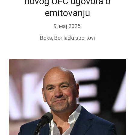
novog UFC ugovora o
emitovanju
9. мај 2025.
Boks
,
Borilački sportovi