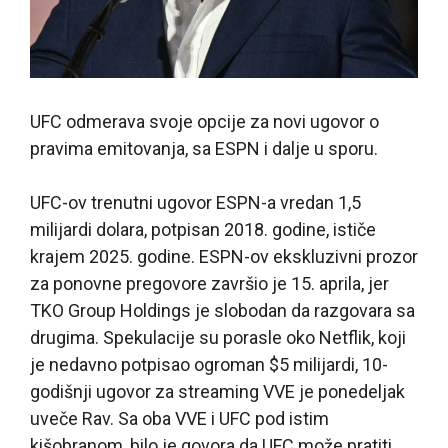
UFC odmerava svoje opcije za novi ugovor o
pravima emitovanja, sa ESPN i dalje u sporu.
UFC-ov trenutni ugovor ESPN-a vredan 1,5
milijardi dolara, potpisan 2018. godine, ističe
krajem 2025. godine. ESPN-ov ekskluzivni prozor
za ponovne pregovore završio je 15. aprila, jer
TKO Group Holdings je slobodan da razgovara sa
drugima. Spekulacije su porasle oko Netflik, koji
je nedavno potpisao ogroman $5 milijardi, 10-
godišnji ugovor za streaming VVE je ponedeljak
uveče Rav. Sa oba VVE i UFC pod istim
kišobranom, bilo je govora da UFC može pratiti.