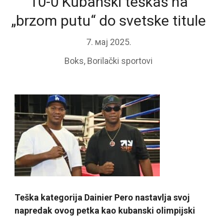
10-0 Kubanski teškaš na
„brzom putu“ do svetske titule
7. мај 2025.
Boks
,
Borilački sportovi
Teška kategorija Dainier Pero nastavlja svoj
napredak ovog petka kao kubanski olimpijski