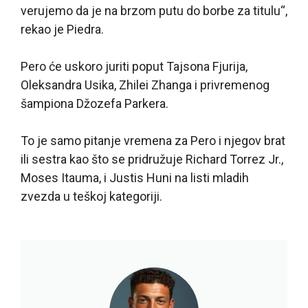
verujemo da je na brzom putu do borbe za titulu“,
rekao je Piedra.
Pero će uskoro juriti poput Tajsona Fjurija,
Oleksandra Usika, Zhilei Zhanga i privremenog
šampiona Džozefa Parkera.
To je samo pitanje vremena za Pero i njegov brat
ili sestra kao što se pridružuje Richard Torrez Jr.,
Moses Itauma, i Justis Huni na listi mladih
zvezda u teškoj kategoriji.