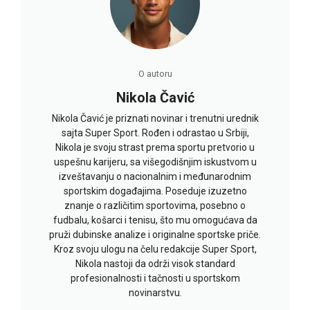
O autoru
Nikola Čavić
Nikola Čavić je priznati novinar i trenutni urednik
sajta Super Sport. Rođen i odrastao u Srbiji,
Nikola je svoju strast prema sportu pretvorio u
uspešnu karijeru, sa višegodišnjim iskustvom u
izveštavanju o nacionalnim i međunarodnim
sportskim događajima. Poseduje izuzetno
znanje o različitim sportovima, posebno o
fudbalu, košarci i tenisu, što mu omogućava da
pruži dubinske analize i originalne sportske priče.
Kroz svoju ulogu na čelu redakcije Super Sport,
Nikola nastoji da održi visok standard
profesionalnosti i tačnosti u sportskom
novinarstvu.