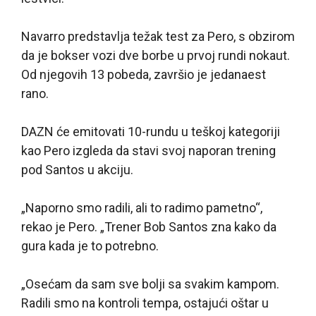
Navarro predstavlja težak test za Pero, s obzirom
da je bokser vozi dve borbe u prvoj rundi nokaut.
Od njegovih 13 pobeda, završio je jedanaest
rano.
DAZN će emitovati 10-rundu u teškoj kategoriji
kao Pero izgleda da stavi svoj naporan trening
pod Santos u akciju.
„Naporno smo radili, ali to radimo pametno“,
rekao je Pero. „Trener Bob Santos zna kako da
gura kada je to potrebno.
„Osećam da sam sve bolji sa svakim kampom.
Radili smo na kontroli tempa, ostajući oštar u