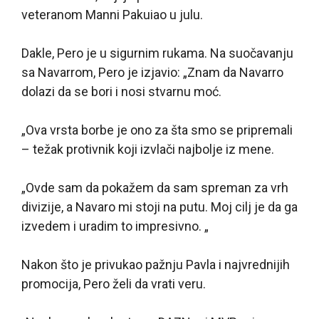
veteranom Manni Pakuiao u julu.
Dakle, Pero je u sigurnim rukama. Na suočavanju
sa Navarrom, Pero je izjavio: „Znam da Navarro
dolazi da se bori i nosi stvarnu moć.
„Ova vrsta borbe je ono za šta smo se pripremali
– težak protivnik koji izvlači najbolje iz mene.
„Ovde sam da pokažem da sam spreman za vrh
divizije, a Navaro mi stoji na putu. Moj cilj je da ga
izvedem i uradim to impresivno. „
Nakon što je privukao pažnju Pavla i najvrednijih
promocija, Pero želi da vrati veru.