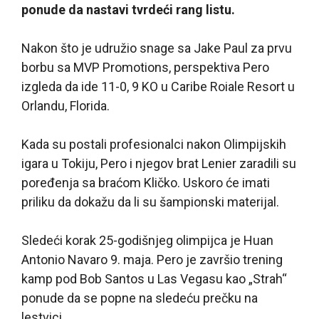
ponude da nastavi tvrdeći rang listu.
Nakon što je udružio snage sa Jake Paul za prvu
borbu sa MVP Promotions, perspektiva Pero
izgleda da ide 11-0, 9 KO u Caribe Roiale Resort u
Orlandu, Florida.
Kada su postali profesionalci nakon Olimpijskih
igara u Tokiju, Pero i njegov brat Lenier zaradili su
poređenja sa braćom Kličko. Uskoro će imati
priliku da dokažu da li su šampionski materijal.
Sledeći korak 25-godišnjeg olimpijca je Huan
Antonio Navaro 9. maja. Pero je završio trening
kamp pod Bob Santos u Las Vegasu kao „Strah“
ponude da se popne na sledeću prečku na
lestvici.