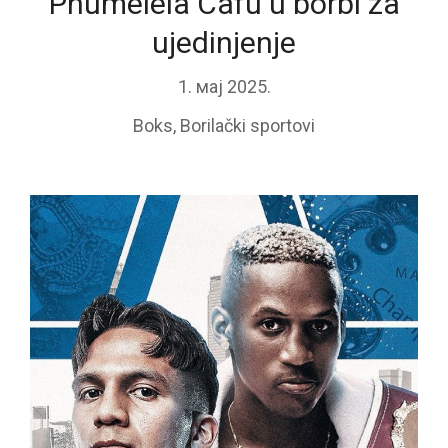
Phumelela Cafu u borbi za
ujedinjenje
1. мај 2025.
Boks
,
Borilački sportovi