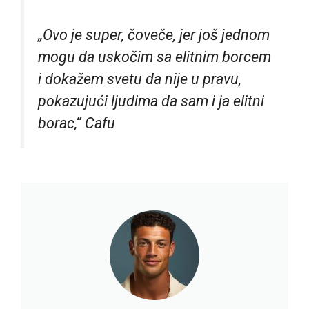
„Ovo je super, čoveče, jer još jednom
mogu da uskočim sa elitnim borcem
i dokažem svetu da nije u pravu,
pokazujući ljudima da sam i ja elitni
borac,“ Cafu