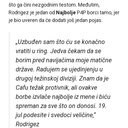
što ga čini nezgodnim testom. Međutim,
Rodrigez je jedan od
Najbolje
P4P borci tamo, jer
je bio uveren da će dodati još jedan pojas.
„Uzbuđen sam što ću se konačno
vratiti u ring. Jedva čekam da se
borim pred navijačima moje matične
države. Radujem se ujedinjenju u
drugoj težinskoj diviziji. Znam da je
Cafu težak protivnik, ali ovakve
borbe izvlače najbolje iz mene i biću
spreman za sve što on donosi. 19.
jul podesite i svedoci veličine,“
Rodrigez