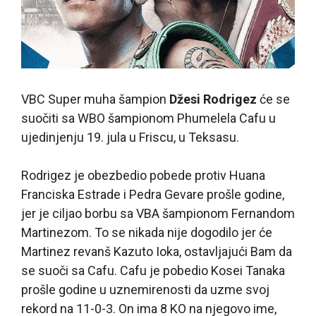
VBC Super muha šampion
Džesi Rodrigez
će se
suočiti sa WBO šampionom Phumelela Cafu u
ujedinjenju 19. jula u Friscu, u Teksasu.
Rodrigez je obezbedio pobede protiv Huana
Franciska Estrade i Pedra Gevare prošle godine,
jer je ciljao borbu sa VBA šampionom Fernandom
Martinezom. To se nikada nije dogodilo jer će
Martinez revanš Kazuto Ioka, ostavljajući Bam da
se suoči sa Cafu. Cafu je pobedio Kosei Tanaka
prošle godine u uznemirenosti da uzme svoj
rekord na 11-0-3. On ima 8 KO na njegovo ime,