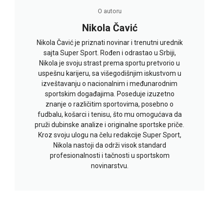
O autoru
Nikola Čavić
Nikola Čavić je priznati novinar i trenutni urednik
sajta Super Sport. Rođen i odrastao u Srbiji,
Nikola je svoju strast prema sportu pretvorio u
uspešnu karijeru, sa višegodišnjim iskustvom u
izveštavanju o nacionalnim i međunarodnim
sportskim događajima. Poseduje izuzetno
znanje o različitim sportovima, posebno o
fudbalu, košarci i tenisu, što mu omogućava da
pruži dubinske analize i originalne sportske priče.
Kroz svoju ulogu na čelu redakcije Super Sport,
Nikola nastoji da održi visok standard
profesionalnosti i tačnosti u sportskom
novinarstvu.