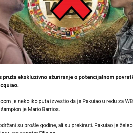
s pruža ekskluzivno ažuriranje o potencijalnom povra
cquiao.
m je nekoliko puta izvestio da je Pakuiao u redu za WBC 
i šampion je Mario Barrios.
održani su prošle godine, ali su prekinuti. Pakuiao je žele