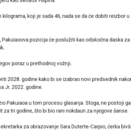
ijeru kao senator Filipina.
kilograma, koji je sada 46, nada se da će dobiti reizbor 
 Pakuiaoova pozicija će poslužiti kao odskočna daska za 
k.
jegov poraz u prethodnoj vožnji.
voriti 2028. godine kako bi se izabrao novi predsednik na
 Jr. 2022. godine.
zio Pakuiaoa u tom procesu glasanja. Stoga, ne postoji ga
it za tri godine, što bi bio rani nokdaun za njegove šanse.
sekretarka za obrazovanje Sara Duterte-Carpio, ćerka biv