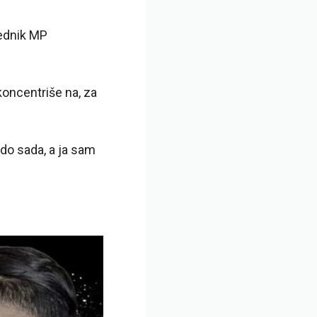
sednik MP
koncentriše na, za
 do sada, a ja sam