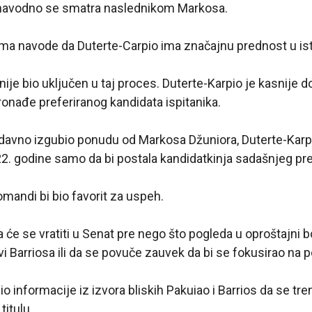
 navodno se smatra naslednikom Markosa.
inima navode da Duterte-Carpio ima značajnu prednost u ist
ije bio uključen u taj proces. Duterte-Karpio je kasnije 
pronađe preferiranog kandidata ispitanika.
edavno izgubio ponudu od Markosa Džuniora, Duterte-Karpi
022. godine samo da bi postala kandidatkinja sadašnjeg pr
omandi bi bio favorit za uspeh.
 će se vratiti u Senat pre nego što pogleda u oproštajni 
 Barriosa ili da se povuče zauvek da bi se fokusirao na po
o informacije iz izvora bliskih Pakuiao i Barrios da se tr
titulu.