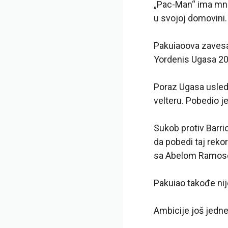
„Pac-Man“ ima mnog
u svojoj domovini.
Pakuiaoova zavesa
Yordenis Ugasa 20
Poraz Ugasa usledi
velteru. Pobedio 
Sukob protiv Barr
da pobedi taj reko
sa Abelom Ramosom
Pakuiao takođe nij
Ambicije još jedne