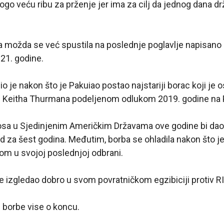
o veću ribu za prženje jer ima za cilj da jednog dana drž
 možda se već spustila na poslednje poglavlje napisano 
21. godine.
o je nakon što je Pakuiao postao najstariji borac koji je 
je Keitha Thurmana podeljenom odlukom 2019. godine na P
iosa u Sjedinjenim Američkim Državama ove godine bi da
rd za šest godina. Međutim, borba se ohladila nakon što je
 u svojoj poslednjoj odbrani.
e izgledao dobro u svom povratničkom egzibiciji protiv R
 borbe vise o koncu.