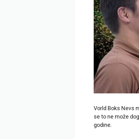
Vorld Boks Nevs mo
se to ne može dogod
godine.