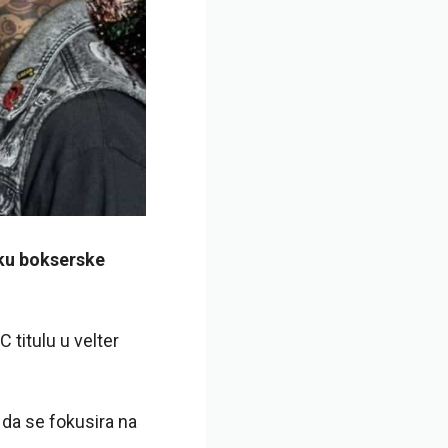
tku bokserske
titulu u velter
o da se fokusira na