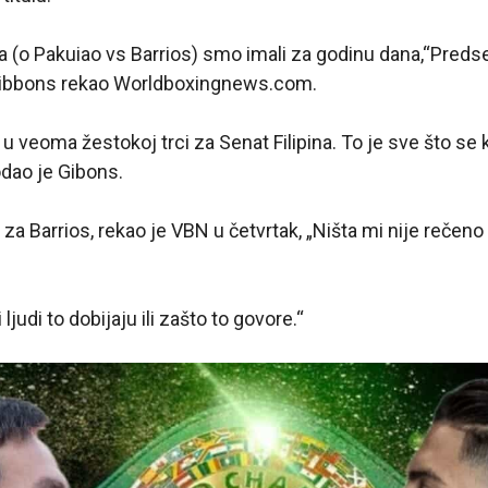
ija (o Pakuiao vs Barrios) smo imali za godinu dana,“Pred
ibbons rekao Worldboxingnews.com.
 u veoma žestokoj trci za Senat Filipina. To je sve što se 
dao je Gibons.
za Barrios, rekao je VBN u četvrtak, „Ništa mi nije rečeno
ljudi to dobijaju ili zašto to govore.“