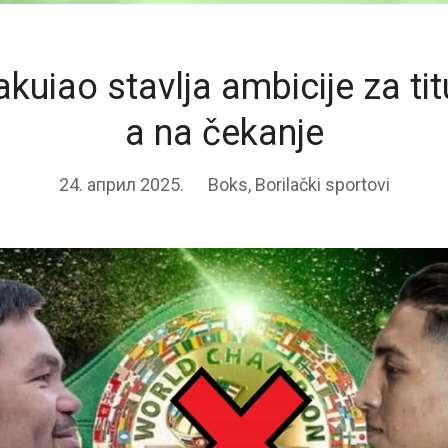
kuiao stavlja ambicije za ti
a na čekanje
24. април 2025.
Boks
,
Borilački sportovi