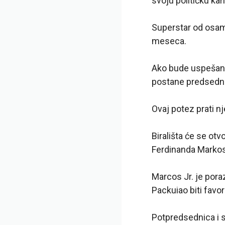
svoju političku kar
Superstar od osam 
meseca.
Ako bude uspešan,
postane predsedni
Ovaj potez prati n
Birališta će se ot
Ferdinanda Markosa
Marcos Jr. je pora
Packuiao biti favor
Potpredsednica i 