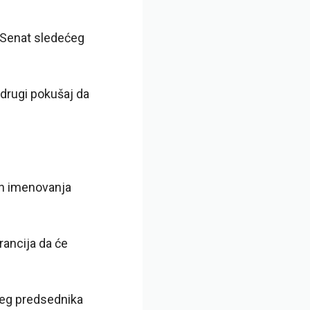
u Senat sledećeg
drugi pokušaj da
kon imenovanja
rancija da će
šeg predsednika