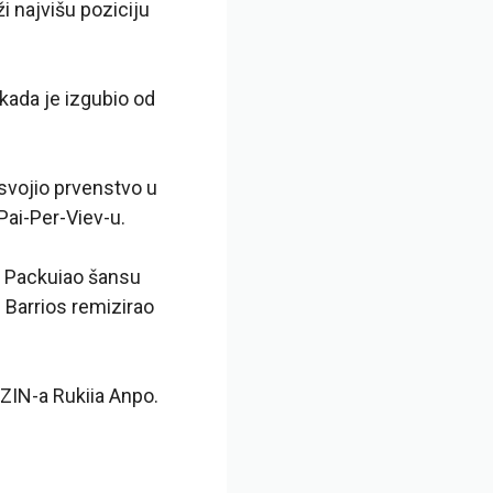
i najvišu poziciju
kada je izgubio od
osvojio prvenstvo u
ai-Per-Viev-u.
o Packuiao šansu
 Barrios remizirao
IZIN-a Rukiia Anpo.