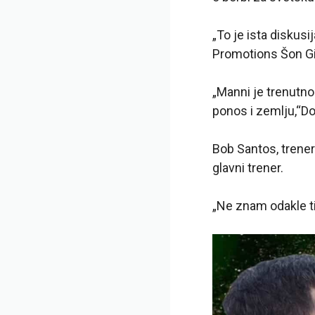
„To je ista diskus
Promotions Šon G
„Manni je trenutno
ponos i zemlju,“Do
Bob Santos, trener 
glavni trener.
„Ne znam odakle ti 