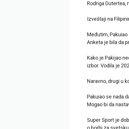
Rodriga Dutertea,
Izveštaji na Filip
Međutim, Pakuiao n
Anketa je bila da 
Kako je Pakijao n
izbor. Vodila je 2
Naravno, drugi u k
Pakuiao se nada da
Mogao bi da nastavi
Super Sport je dobi
o borbi za svetsku 