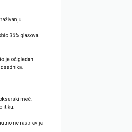
raživanju.
dobio 36% glasova.
o je očigledan
edsednika.
bokserski meč.
litiku.
enutno ne raspravlja