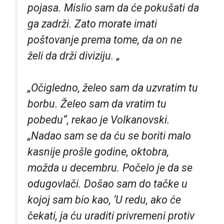
pojasa. Mislio sam da će pokušati da
ga zadrži. Zato morate imati
poštovanje prema tome, da on ne
želi da drži diviziju. „
„Očigledno, želeo sam da uzvratim tu
borbu. Želeo sam da vratim tu
pobedu“, rekao je Volkanovski.
„Nadao sam se da ću se boriti malo
kasnije prošle godine, oktobra,
možda u decembru. Počelo je da se
odugovlači. Došao sam do tačke u
kojoj sam bio kao, ‘U redu, ako će
čekati, ja ću uraditi privremeni protiv