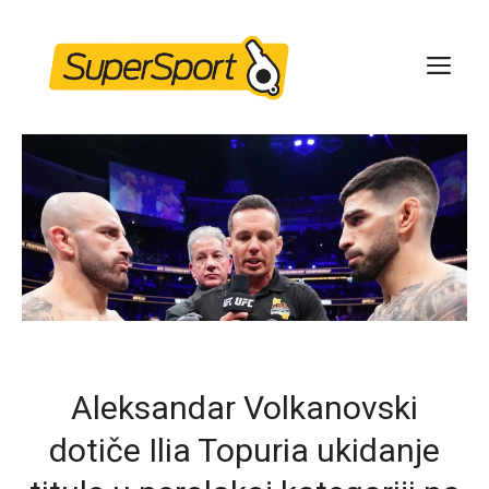
Skip
to
ME
content
Aleksandar Volkanovski
dotiče Ilia Topuria ukidanje