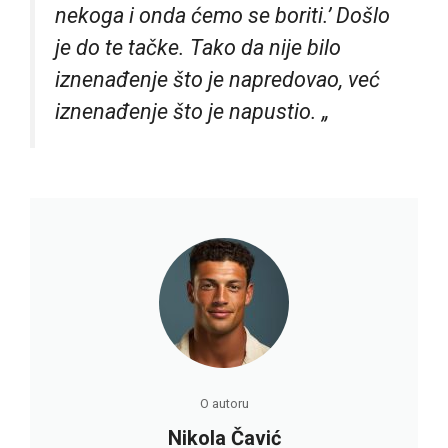
nekoga i onda ćemo se boriti.’ Došlo
je do te tačke. Tako da nije bilo
iznenađenje što je napredovao, već
iznenađenje što je napustio. „
O autoru
Nikola Čavić