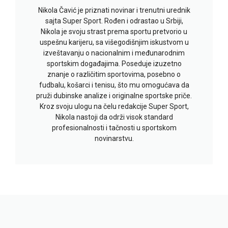
Nikola Čavić je priznati novinar i trenutni urednik
sajta Super Sport. Rođen i odrastao u Srbiji,
Nikola je svoju strast prema sportu pretvorio u
uspešnu karijeru, sa višegodišnjim iskustvom u
izveštavanju o nacionalnim i međunarodnim
sportskim događajima. Poseduje izuzetno
znanje o različitim sportovima, posebno o
fudbalu, košarci i tenisu, što mu omogućava da
pruži dubinske analize i originalne sportske priče.
Kroz svoju ulogu na čelu redakcije Super Sport,
Nikola nastoji da održi visok standard
profesionalnosti i tačnosti u sportskom
novinarstvu.