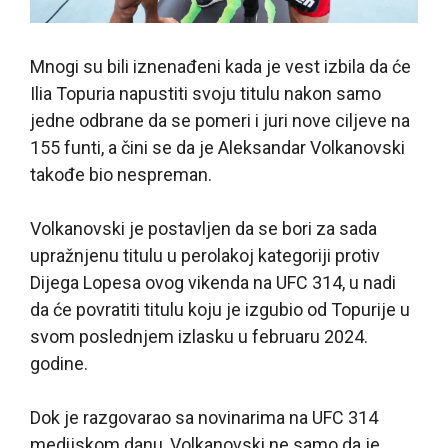
Mnogi su bili iznenađeni kada je vest izbila da će
Ilia Topuria napustiti svoju titulu nakon samo
jedne odbrane da se pomeri i juri nove ciljeve na
155 funti, a čini se da je Aleksandar Volkanovski
takođe bio nespreman.
Volkanovski je postavljen da se bori za sada
upražnjenu titulu u perolakoj kategoriji protiv
Dijega Lopesa ovog vikenda na UFC 314, u nadi
da će povratiti titulu koju je izgubio od Topurije u
svom poslednjem izlasku u februaru 2024.
godine.
Dok je razgovarao sa novinarima na UFC 314
medijskom danu, Volkanovski ne samo da je