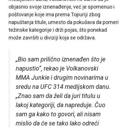
objasnio svoje iznenađenje, već je spomenuo i
poštovanje koje ima prema Topuriji zbog
napuštanja titule, umesto da pokušava da pomeri
težinske kategorije i drži pojas, što ponekad
može završiti u diviziji koja se održava.
„Bio sam prilično iznenađen što je
napustio“, rekao je Volkanovski
MMA Junkie i drugim novinarima u
sredu na UFC 314 medijskom danu.
„Znao sam da želi da juri titulu u
lakoj kategoriji, da napreduje. Čuo
sam ga kako to govori, ali nisam
mislio da će se tako lako odreći