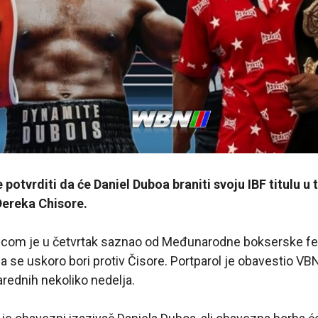
otvrditi da će Daniel Duboa braniti svoju IBF titulu u t
Dereka Chisore.
com je u četvrtak saznao od Međunarodne bokserske fe
a se uskoro bori protiv Čisore. Portparol je obavestio V
arednih nekoliko nedelja.