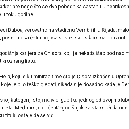
 Parker pre nego što se dva pobednika sastanu u nepriko
e u toku godine.
edi Duboa, verovatno na stadionu Vembli ili u Rijadu, malo
e, posebno sa četiri pojasa susret sa Usikom na horizontu
-godišnja karijera za Chisora, koji je nekada išao pod nad
t kroz rang listu.
Heja, koji je kulminirao time što je Čisora izbačen u Upto
koje je bilo teško gledati, nikada nije dosadno kada je Dere
škoj kategoriji stoji na ivici gubitka jednog od svojih stu
 leta. Međutim, da li će 41-godišnjak zaista moći da ode
 titulu ostaje da se vidi.