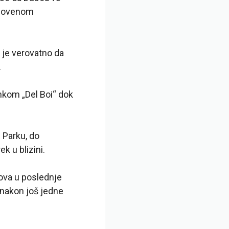
snovenom
 je verovatno da
.
imkom „Del Boi“ dok
n Parku, do
k u blizini.
bova u poslednje
 nakon još jedne