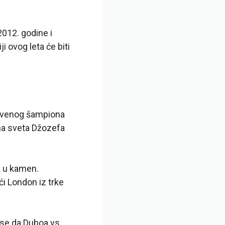
2012. godine i
i ovog leta će biti
nstvenog šampiona
na sveta Džozefa
a u kamen.
ći London iz trke
i se da Duboa vs