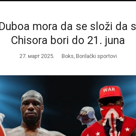
 Duboa mora da se složi da 
Chisora bori do 21. juna
27. март 2025.
Boks
,
Borilački sportovi