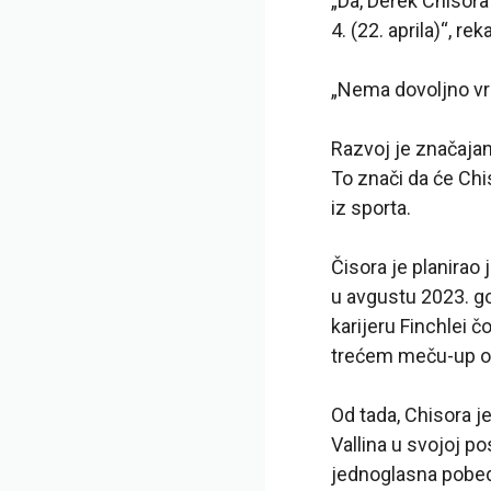
„Da, Derek Chisora
4. (22. aprila)“, r
„Nema dovoljno vre
Razvoj je značajan
To znači da će Chi
iz sporta.
Čisora je planirao
u avgustu 2023. go
karijeru Finchlei 
trećem meču-up o
Od tada, Chisora j
Vallina u svojoj p
jednoglasna pobeda