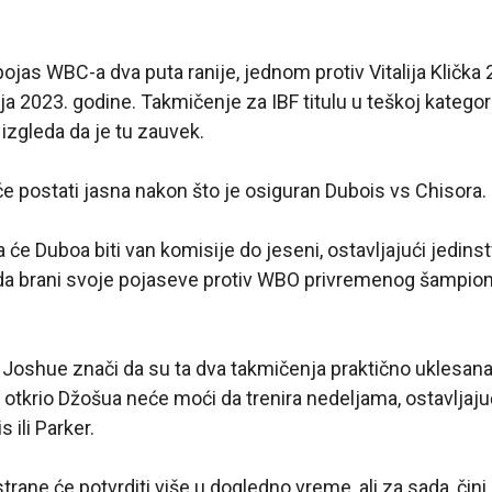
ojas WBC-a dva puta ranije, jednom protiv Vitalija Klička 
ja 2023. godine. Takmičenje za IBF titulu u teškoj kategorij
 izgleda da je tu zauvek.
 će postati jasna nakon što je osiguran Dubois vs Chisora.
će Duboa biti van komisije do jeseni, ostavljajući jedi
da brani svoje pojaseve protiv WBO privremenog šampio
 Joshue znači da su ta dva takmičenja praktično uklesan
otkrio Džošua neće moći da trenira nedeljama, ostavljaju
 ili Parker.
trane će potvrditi više u dogledno vreme, ali za sada, čin