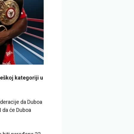
eškoj kategoriji u
deracije da Duboa
BN da će Duboa