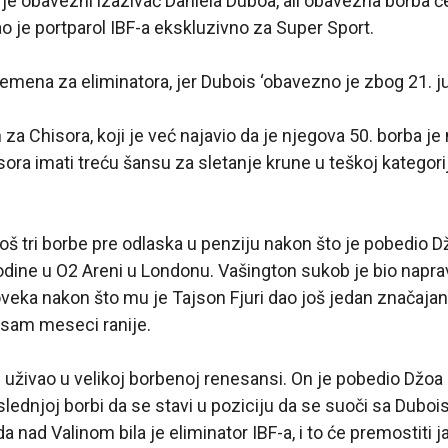
 je obavezni izazivač Daniela Duboa, ali obavezna borba će
ekao je portparol IBF-a ekskluzivno za Super Sport.
mena za eliminatora, jer Dubois ‘obavezno je zbog 21. jun
 za Chisora, koji je već najavio da je njegova 50. borba je
sora imati treću šansu za sletanje krune u teškoj kategori
 još tri borbe pre odlaska u penziju nakon što je pobedio 
dine u O2 Areni u Londonu. Vašington sukob je bio napravit
čoveka nakon što mu je Tajson Fjuri dao još jedan značaja
sam meseci ranije.
e uživao u velikoj borbenoj renesansi. On je pobedio Džoa
oslednjoj borbi da se stavi u poziciju da se suoči sa Dubo
 nad Valinom bila je eliminator IBF-a, i to će premostiti 