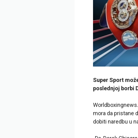
Super Sport može p
poslednjoj borbi 
Worldboxingnews.
mora da pristane d
dobiti naredbu u n