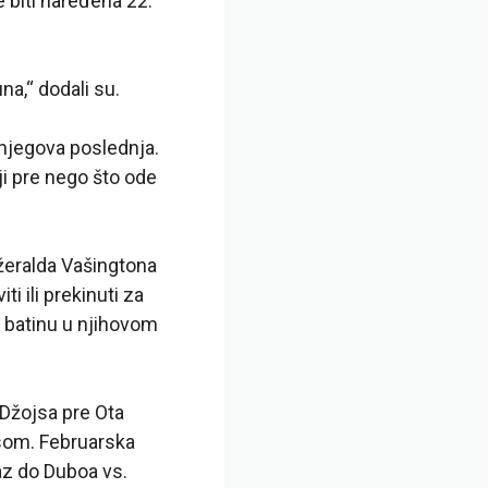
 biti naređena 22.
a,“ dodali su.
 njegova poslednja.
ji pre nego što ode
Džeralda Vašingtona
i ili prekinuti za
n batinu u njihovom
 Džojsa pre Ota
isom. Februarska
jaz do Duboa vs.