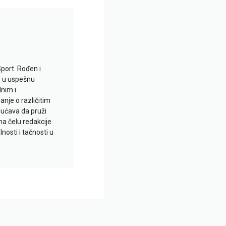
Sport. Rođen i
io u uspešnu
lnim i
je o različitim
gućava da pruži
na čelu redakcije
nosti i tačnosti u