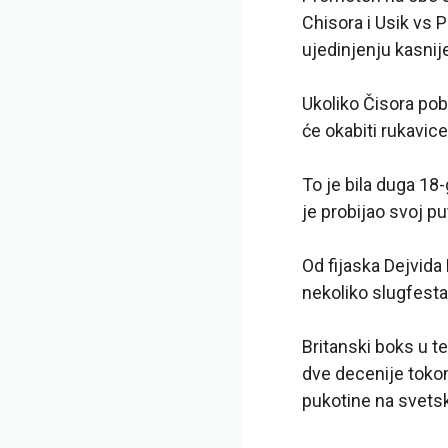
Chisora i Usik vs
ujedinjenju kasnij
Ukoliko Čisora pob
će okabiti rukavic
To je bila duga 18
je probijao svoj pu
Od fijaska Dejvida 
nekoliko slugfesta 
Britanski boks u te
dve decenije tokom
pukotine na svetsku