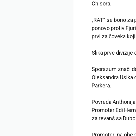
Chisora.
„RAT“ se borio za p
ponovo protiv Fjuri
prvi za čoveka koji
Slika prve divizije
Sporazum znači da 
Oleksandra Usika 
Parkera.
Povreda Anthonija
Promoter Edi Hern 
za revanš sa Dubois
Promoteri na obe s