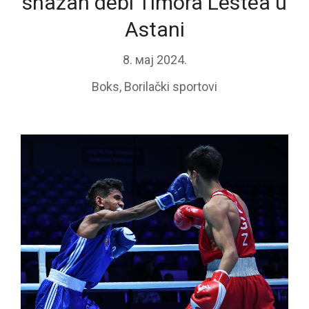
snažan debi Timora Lestea u
Astani
8. мај 2024.
Boks
,
Borilački sportovi