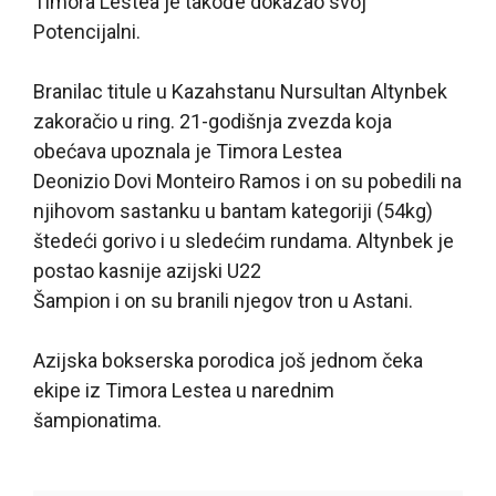
Timora Lestea je takođe dokazao svoj
Potencijalni.
Branilac titule u Kazahstanu Nursultan Altynbek
zakoračio u ring. 21-godišnja zvezda koja
obećava upoznala je Timora Lestea
Deonizio Dovi Monteiro Ramos i on su pobedili na
njihovom sastanku u bantam kategoriji (54kg)
štedeći gorivo i u sledećim rundama. Altynbek je
postao kasnije azijski U22
Šampion i on su branili njegov tron u Astani.
Azijska bokserska porodica još jednom čeka
ekipe iz Timora Lestea u narednim
šampionatima.