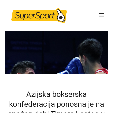
Skip
to
ME
content
Azijska bokserska
konfederacija ponosna je na