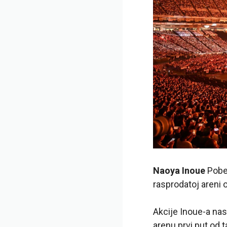
Naoya Inoue
Pobe
rasprodatoj areni o
Akcije Inoue-a nas
arenu prvi put od 