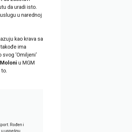
tu da uradi isto.
 uslugu u narednoj
azuju kao krava sa
 takođe ima
 svog ‘
Omiljeni
‘
 Moloni
u MGM
to.
Sport. Rođen i
io u uspešnu