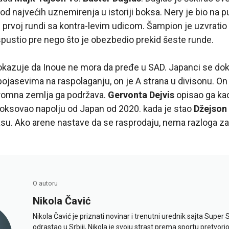
d najvećih uznemirenja u istoriji boksa. Nery je bio na pu
u prvoj rundi sa kontra-levim udicom. Šampion je uzvratio
 ispustio pre nego što je obezbedio prekid šeste runde.
kazuje da Inoue ne mora da pređe u SAD. Japanci se dok
ojasevima na raspolaganju, on je A strana u divisonu. On
ogromna zemlja ga podržava.
Gervonta Dejvis
opisao ga kao
 boksovao napolju
od
Japan od 2020. kada je stao
Džejson
su. Ako arene nastave da se rasprodaju, nema razloga za 
O autoru
Nikola Čavić
Nikola Čavić je priznati novinar i trenutni urednik sajta Super 
odrastao u Srbiji, Nikola je svoju strast prema sportu pretvor