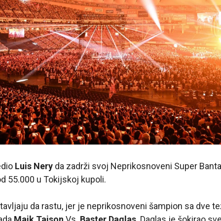
dio
Luis Nery
da zadrži svoj Neprikosnoveni Super Bant
d 55.000 u Tokijskoj kupoli.
tavljaju da rastu, jer je neprikosnoveni šampion sa dve t
tada
Majk Tajson
Vs.
Baster Daglas
. Daglas je šokirao sv