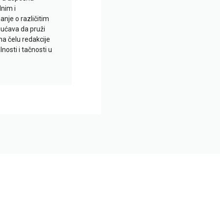
lnim i
je o različitim
gućava da pruži
na čelu redakcije
nosti i tačnosti u