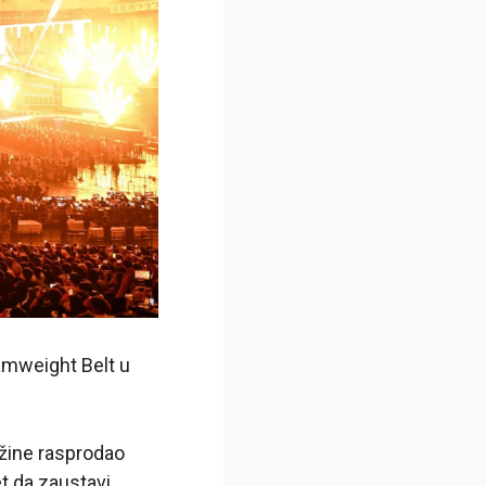
amweight Belt u
ežine rasprodao
et da zaustavi