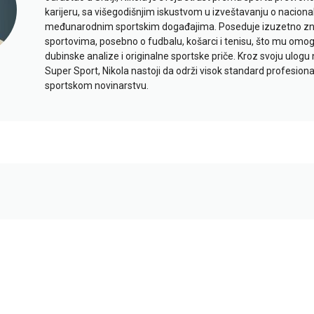
karijeru, sa višegodišnjim iskustvom u izveštavanju o naciona
međunarodnim sportskim događajima. Poseduje izuzetno znan
sportovima, posebno o fudbalu, košarci i tenisu, što mu omo
dubinske analize i originalne sportske priče. Kroz svoju ulogu 
Super Sport, Nikola nastoji da održi visok standard profesional
sportskom novinarstvu.