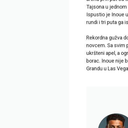
Tajsona u jednom o
Ispustio je Inoue 
rundi i tri puta ga
Rekordna gužva do
novcem. Sa svim p
ukršteni apel, a 
borac. Inoue nije
Grandu u Las Vega