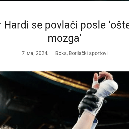
 Hardi se povlači posle ‘ošt
mozga’
7. мај 2024.
Boks
,
Borilački sportovi