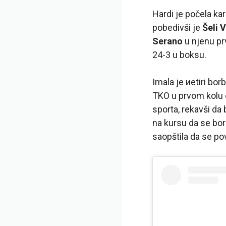
Hardi je počela ka
pobedivši je
Šeli 
Serano
u njenu pr
24-3 u boksu.
Imala je иetiri bo
TKO u prvom kolu
sporta, rekavši da
na kursu da se bor
saopštila da se pov