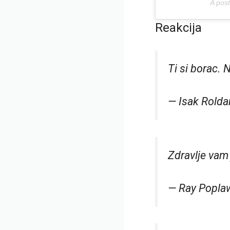
A pos
Reakcija
Ti si borac. 
— Isak Rold
Zdravlje vam 
— Ray Popla