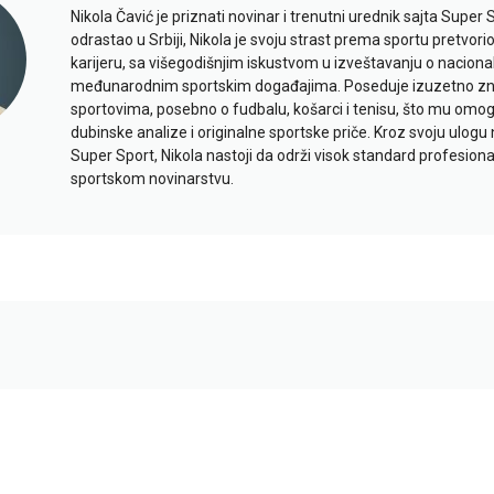
Nikola Čavić je priznati novinar i trenutni urednik sajta Super 
odrastao u Srbiji, Nikola je svoju strast prema sportu pretvor
karijeru, sa višegodišnjim iskustvom u izveštavanju o naciona
međunarodnim sportskim događajima. Poseduje izuzetno znan
sportovima, posebno o fudbalu, košarci i tenisu, što mu omo
dubinske analize i originalne sportske priče. Kroz svoju ulogu 
Super Sport, Nikola nastoji da održi visok standard profesional
sportskom novinarstvu.