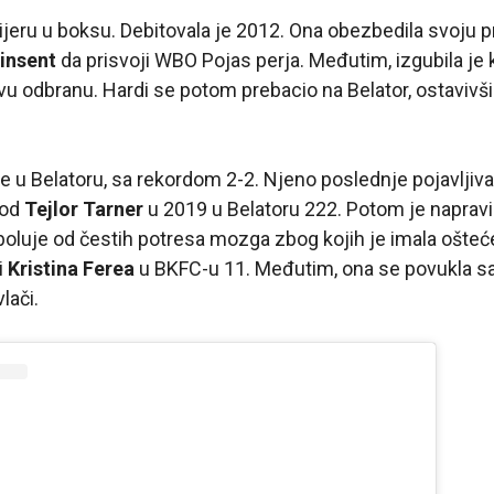
rijeru u boksu. Debitovala je 2012.
Ona
obezbedila svoju pr
Vinsent
da prisvoji WBO Pojas perja. Međutim, izgubila je
vu odbranu. Hardi se potom prebacio na Belator, ostavivš
rbe u Belatoru, sa rekordom 2-2. Njeno poslednje pojavljiva
 od
Tejlor Tarner
u 2019 u Belatoru 222. Potom je napravi
 boluje od čestih potresa mozga zbog kojih je imala ošteć
i
Kristina Ferea
u BKFC-u 11. Međutim, ona se povukla sa
lači.