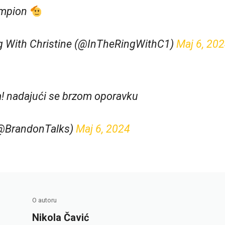
šampion
g With Christine (@InTheRingWithC1)
Maj 6, 20
! nadajući se brzom oporavku
@BrandonTalks)
Maj 6, 2024
O autoru
Nikola Čavić