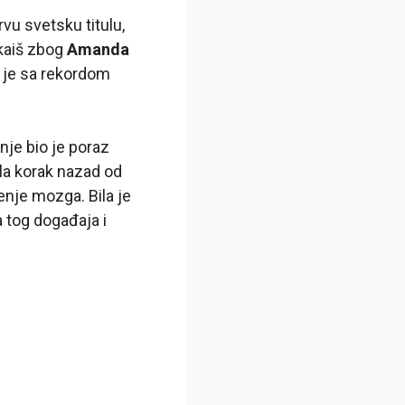
vu svetsku titulu,
 kaiš zbog
Amanda
i je sa rekordom
nje bio je poraz
la korak nazad od
enje mozga. Bila je
 tog događaja i