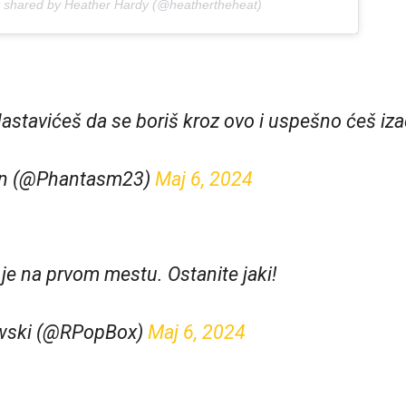
t shared by Heather Hardy (@heathertheheat)
Nastavićeš da se boriš kroz ovo i uspešno ćeš iza
an (@Phantasm23)
Maj 6, 2024
je na prvom mestu. Ostanite jaki!
wski (@RPopBox)
Maj 6, 2024