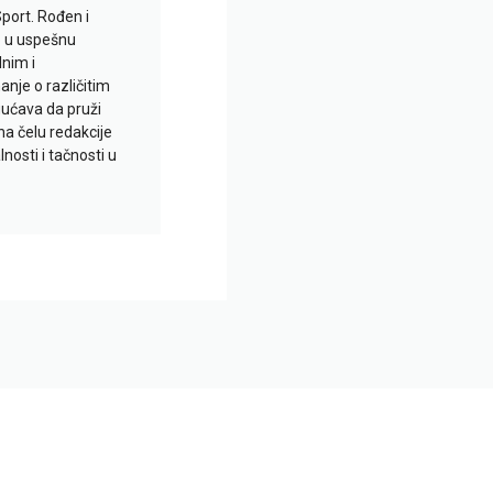
Sport. Rođen i
io u uspešnu
lnim i
je o različitim
gućava da pruži
na čelu redakcije
nosti i tačnosti u