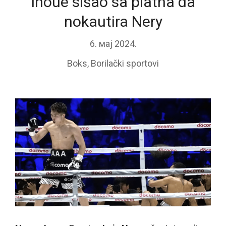
Inoue sišao sa platna da
nokautira Nery
6. мај 2024.
Boks
,
Borilački sportovi