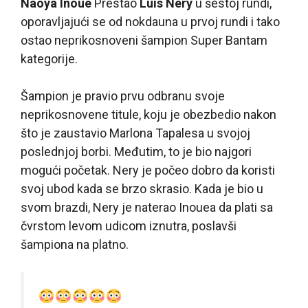
Naoya Inoue
Prestao
Luis Nery
u šestoj rundi,
oporavljajući se od nokdauna u prvoj rundi i tako
ostao neprikosnoveni šampion Super Bantam
kategorije.
Šampion je pravio prvu odbranu svoje
neprikosnovene titule, koju je obezbedio nakon
što je zaustavio Marlona Tapalesa u svojoj
poslednjoj borbi. Međutim, to je bio najgori
mogući početak. Nery je počeo dobro da koristi
svoj ubod kada se brzo skrasio. Kada je bio u
svom brazdi, Nery je naterao Inouea da plati sa
čvrstom levom udicom iznutra, poslavši
šampiona na platno.