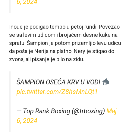
6, 2024
Inoue je podigao tempo u petoj rundi. Povezao
se sa levim udicom i brojačem desne kuke na
spratu. Šampion je potom prizemljio levu udicu
da pošalje Nerija na platno. Nery je stigao do
zvona, ali pisanje je bilo na zidu.
ŠAMPION OSEĆA KRV U VODI
pic.twitter.com/Z8hsMnLQt1
— Top Rank Boxing (@trboxing)
Maj
6, 2024