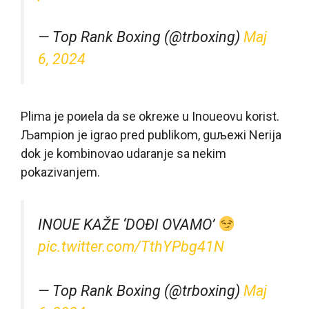
— Top Rank Boxing (@trboxing)
Maj
6, 2024
Plima je poиela da se okreжe u Inoueovu korist.
Љampion je igrao pred publikom, guљeжi Nerija
dok je kombinovao udaranje sa nekim
pokazivanjem.
INOUE KAŽE ‘DOĐI OVAMO’
pic.twitter.com/TthYPbg41N
— Top Rank Boxing (@trboxing)
Maj