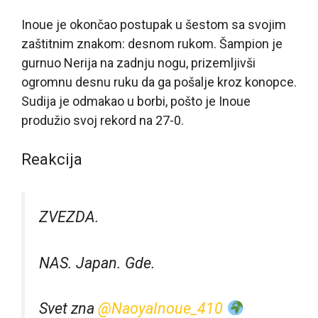
Inoue je okončao postupak u šestom sa svojim
zaštitnim znakom: desnom rukom. Šampion je
gurnuo Nerija na zadnju nogu, prizemljivši
ogromnu desnu ruku da ga pošalje kroz konopce.
Sudija je odmakao u borbi, pošto je Inoue
produžio svoj rekord na 27-0.
Reakcija
ZVEZDA.
NAS. Japan. Gde.
Svet zna
@NaoyaInoue_410