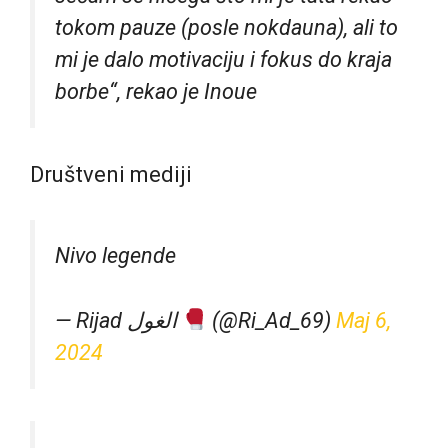
tokom pauze (posle nokdauna), ali to
mi je dalo motivaciju i fokus do kraja
borbe“, rekao je Inoue
Društveni mediji
Nivo legende
— Rijad الغول
(@Ri_Ad_69)
Maj 6,
2024