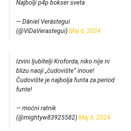
Najbolji p4p bokser sveta
— Däniel Verástegui
(@ViDaVerastegui)
Maj 6, 2024
Izvini ljubitelji Kroforda, niko nije ni
blizu naoji „čudovište“ inoue!
Čudovište je najbolja funta za period
funte!
— moćni ratnik
(@mightyw83925582)
Maj 6, 2024