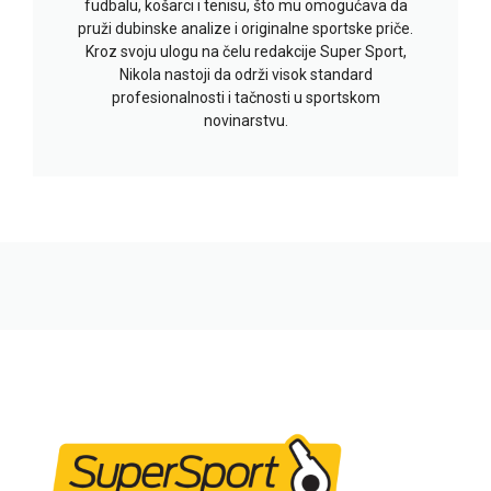
fudbalu, košarci i tenisu, što mu omogućava da
pruži dubinske analize i originalne sportske priče.
Kroz svoju ulogu na čelu redakcije Super Sport,
Nikola nastoji da održi visok standard
profesionalnosti i tačnosti u sportskom
novinarstvu.