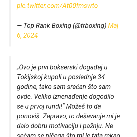
pic.twitter.com/At00fmswto
— Top Rank Boxing (@trboxing)
Maj
6, 2024
„Ovo je prvi bokserski događaj u
Tokijskoj kupoli u poslednje 34
godine, tako sam srećan što sam
ovde. Veliko iznenađenje dogodilo
se u prvoj rundi!“ Možeš to da
ponoviš. Zapravo, to dešavanje mi je
dalo dobru motivaciju i pažnju. Ne
sećam se ničega što mi je tata rekao