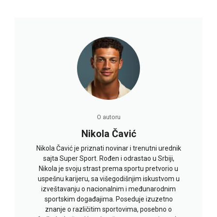
O autoru
Nikola Čavić
Nikola Čavić je priznati novinar i trenutni urednik
sajta Super Sport. Rođen i odrastao u Srbiji,
Nikola je svoju strast prema sportu pretvorio u
uspešnu karijeru, sa višegodišnjim iskustvom u
izveštavanju o nacionalnim i međunarodnim
sportskim događajima. Poseduje izuzetno
znanje o različitim sportovima, posebno o