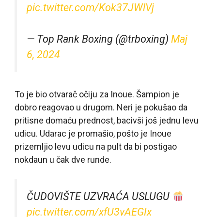
pic.twitter.com/Kok37JWlVj
— Top Rank Boxing (@trboxing)
Maj
6, 2024
To je bio otvarač očiju za Inoue. Šampion je
dobro reagovao u drugom. Neri je pokušao da
pritisne domaću prednost, bacivši još jednu levu
udicu. Udarac je promašio, pošto je Inoue
prizemljio levu udicu na pult da bi postigao
nokdaun u čak dve runde.
ČUDOVIŠTE UZVRAĆA USLUGU
pic.twitter.com/xfU3vAEGIx