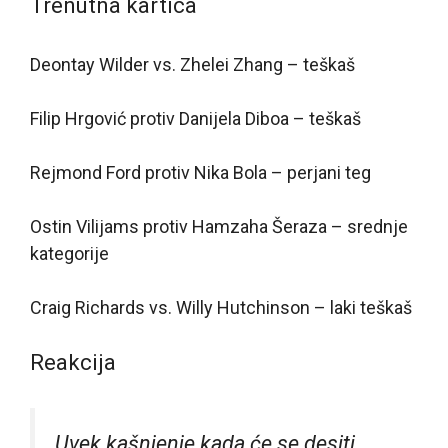
Trenutna kartica
Deontay Wilder vs. Zhelei Zhang – teškaš
Filip Hrgović protiv Danijela Diboa – teškaš
Rejmond Ford protiv Nika Bola – perjani teg
Ostin Vilijams protiv Hamzaha Šeraza – srednje
kategorije
Craig Richards vs. Willy Hutchinson – laki teškaš
Reakcija
Uvek kašnjenje kada će se desiti