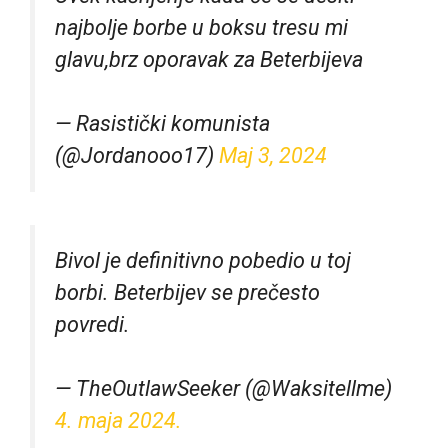
najbolje borbe u boksu tresu mi
glavu,brz oporavak za Beterbijeva
— Rasistički komunista
(@Jordanooo17)
Maj 3, 2024
Bivol je definitivno pobedio u toj
borbi. Beterbijev se prečesto
povredi.
— TheOutlawSeeker (@Waksitellme)
4. maja 2024.