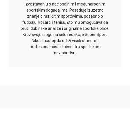
izveštavanju o nacionalnim i međunarodnim
sportskim događajima. Poseduje izuzetno
znanje o različitim sportovima, posebno o
fudbalu, košarci i tenisu, što mu omogućava da
pruži dubinske analize i originalne sportske priče.
Kroz svoju ulogu na čelu redakcije Super Sport,
Nikola nastoji da održi visok standard
profesionalnosti i tačnosti u sportskom
novinarstvu.