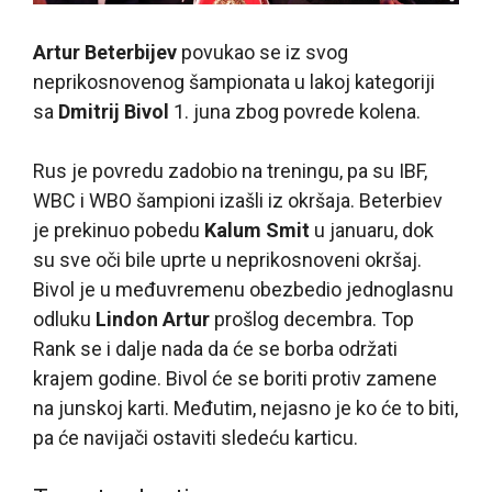
Artur Beterbijev
povukao se iz svog
neprikosnovenog šampionata u lakoj kategoriji
sa
Dmitrij Bivol
1. juna zbog povrede kolena.
Rus je povredu zadobio na treningu, pa su IBF,
WBC i WBO šampioni izašli iz okršaja. Beterbiev
je prekinuo pobedu
Kalum Smit
u januaru, dok
su sve oči bile uprte u neprikosnoveni okršaj.
Bivol je u međuvremenu obezbedio jednoglasnu
odluku
Lindon Artur
prošlog decembra. Top
Rank se i dalje nada da će se borba održati
krajem godine. Bivol će se boriti protiv zamene
na junskoj karti. Međutim, nejasno je ko će to biti,
pa će navijači ostaviti sledeću karticu.