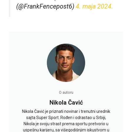
(@FrankFencepost6)
4. maja 2024.
O autoru
Nikola Čavić
Nikola Čavić je priznati novinar i trenutni urednik
sajta Super Sport. Rođen i odrastao u Srbiji,
Nikola je svoju strast prema sportu pretvorio u
uspešnu karijeru, sa višegodišnjim iskustvom u