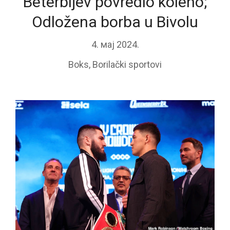
Beterbijev povredio koleno;
Odložena borba u Bivolu
4. мај 2024.
Boks
,
Borilački sportovi