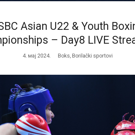
SBC Asian U22 & Youth Boxi
pionships – Day8 LIVE Stre
4. мај 2024.
Boks
,
Borilački sportovi