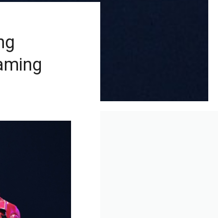
ng
aming