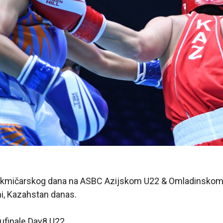
kmičarskog dana na ASBC Azijskom U22 & Omladinskom
i, Kazahstan danas.
lufinale Day8 U22