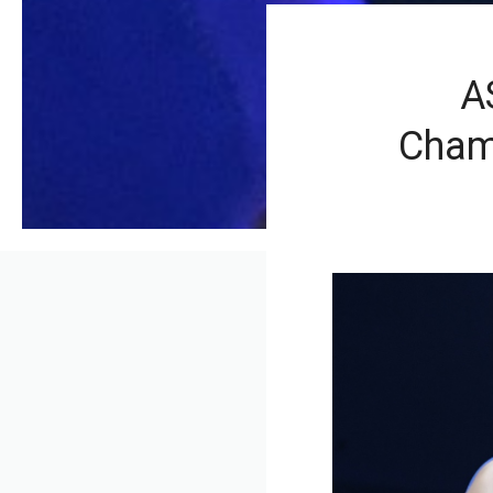
A
Cham