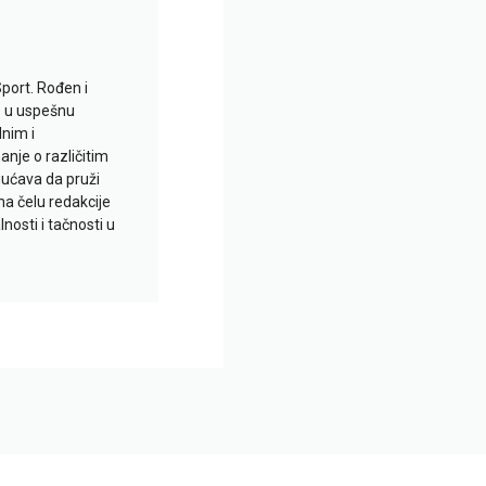
Sport. Rođen i
io u uspešnu
lnim i
je o različitim
gućava da pruži
na čelu redakcije
nosti i tačnosti u