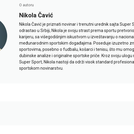
O autoru
Nikola Čavić
Nikola Čavić je priznati novinar i trenutni urednik sajta Super 
odrastao u Srbiji, Nikola je svoju strast prema sportu pretvor
karijeru, sa višegodišnjim iskustvom u izveštavanju o naciona
međunarodnim sportskim događajima. Poseduje izuzetno znan
sportovima, posebno o fudbalu, košarci i tenisu, što mu omo
dubinske analize i originalne sportske priče. Kroz svoju ulogu 
Super Sport, Nikola nastoji da održi visok standard profesional
sportskom novinarstvu.