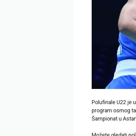
Polufinale U22 je u
program osmog ta
Šampionat u Astan
Možete gledati po