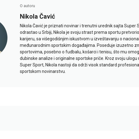
O autoru
Nikola Čavić
Nikola Čavić je priznati novinar i trenutni urednik sajta Super 
odrastao u Srbiji, Nikola je svoju strast prema sportu pretvor
karijeru, sa višegodišnjim iskustvom u izveštavanju o naciona
međunarodnim sportskim događajima. Poseduje izuzetno znan
sportovima, posebno o fudbalu, košarci i tenisu, što mu omo
dubinske analize i originalne sportske priče. Kroz svoju ulogu 
Super Sport, Nikola nastoji da održi visok standard profesional
sportskom novinarstvu.