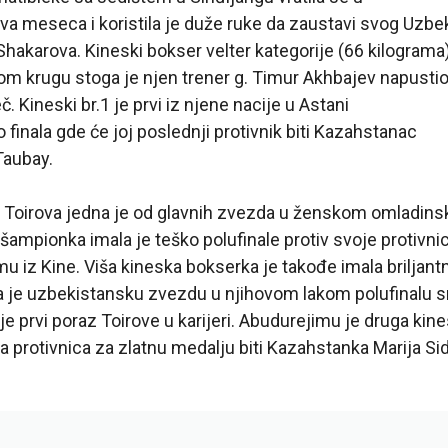
a meseca i koristila je duže ruke da zaustavi svog Uzbe
Shakarova. Kineski bokser velter kategorije (66 kilograma
om krugu stoga je njen trener g. Timur Akhbajev napusti
č. Kineski br.1 je prvi iz njene nacije u Astani
o finala gde će joj poslednji protivnik biti Kazahstanac
Taubay.
 Toirova jedna je od glavnih zvezda u ženskom omladin
 šampionka imala je teško polufinale protiv svoje protivni
u iz Kine. Viša kineska bokserka je takođe imala briljant
la je uzbekistansku zvezdu u njihovom lakom polufinalu s
je prvi poraz Toirove u karijeri. Abudurejimu je druga kines
a protivnica za zlatnu medalju biti Kazahstanka Marija Si