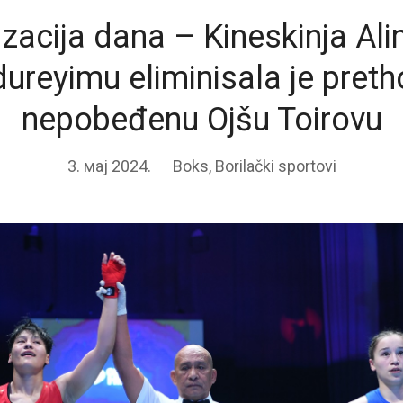
zacija dana – Kineskinja Ali
ureyimu eliminisala je pret
nepobeđenu Ojšu Toirovu
3. мај 2024.
Boks
,
Borilački sportovi