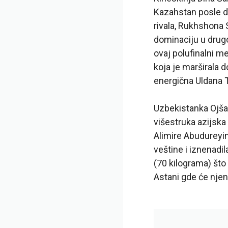
Kazahstan posle dv
rivala, Rukhshona 
dominaciju u drug
ovaj polufinalni me
koja je marširala d
energična Uldana 
Uzbekistanka Ojša
višestruka azijska
Alimire Abudureyim
veštine i iznenadi
(70 kilograma) što 
Astani gde će njen