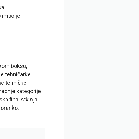
ka
) imao je
o
skom boksu,
ce tehničarke
ne tehničke
rednje kategorije
ka finalistkinja u
dorenko.