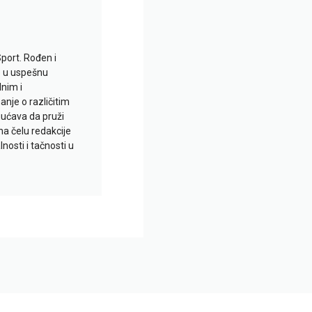
Sport. Rođen i
io u uspešnu
lnim i
je o različitim
gućava da pruži
na čelu redakcije
nosti i tačnosti u