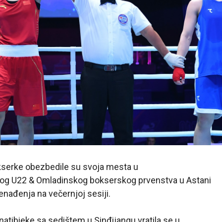
kserke obezbedile su svoja mesta u
kog U22 & Omladinskog bokserskog prvenstva u Astani
nenađenja na večernjoj sesiji.
natibieke sa sedištem u Sinđijangu vratila se u