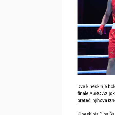
Dve kineskinje bo
finale ASBC Azijs
prateći njihova iz
Kineskinja Dina Ša