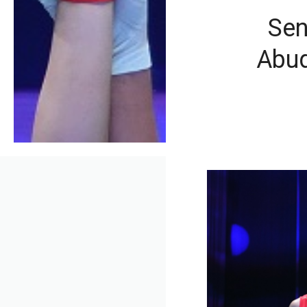
Sen
Abud