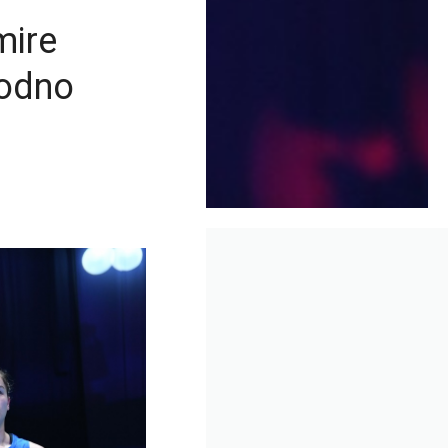
mire
hodno