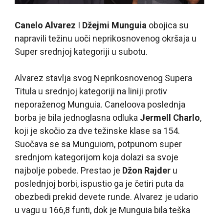
Canelo Alvarez
I
Džejmi Munguia
obojica su
napravili težinu uoči neprikosnovenog okršaja u
Super srednjoj kategoriji u subotu.
Alvarez stavlja svog Neprikosnovenog Supera
Titula u srednjoj kategoriji na liniji protiv
neporaženog Munguia. Caneloova poslednja
borba je bila jednoglasna odluka
Jermell Charlo
,
koji je skočio za dve težinske klase sa 154.
Suočava se sa Munguiom, potpunom super
srednjom kategorijom koja dolazi sa svoje
najbolje pobede. Prestao je
Džon Rajder
u
poslednjoj borbi, ispustio ga je četiri puta da
obezbedi prekid devete runde. Alvarez je udario
u vagu u
166,8 funti, dok je Munguia bila teška