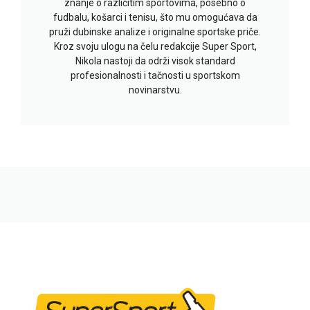
znanje o različitim sportovima, posebno o
fudbalu, košarci i tenisu, što mu omogućava da
pruži dubinske analize i originalne sportske priče.
Kroz svoju ulogu na čelu redakcije Super Sport,
Nikola nastoji da održi visok standard
profesionalnosti i tačnosti u sportskom
novinarstvu.