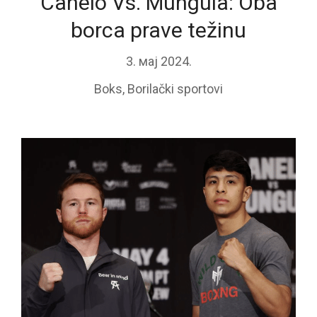
Canelo Vs. Munguia: Oba
borca prave težinu
3. мај 2024.
Boks
,
Borilački sportovi