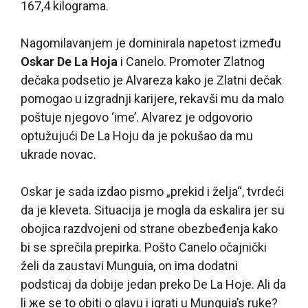
167,4 kilograma.
Nagomilavanjem je dominirala napetost između
Oskar De La Hoja
i Canelo. Promoter Zlatnog
dečaka podsetio je Alvareza kako je Zlatni dečak
pomogao u izgradnji karijere, rekavši mu da malo
poštuje njegovo ‘ime’. Alvarez je odgovorio
optužujući De La Hoju da je pokušao da mu
ukrade novac.
Oskar je sada izdao pismo „prekid i želja“, tvrdeći
da je kleveta. Situacija je mogla da eskalira jer su
obojica razdvojeni od strane obezbeđenja kako
bi se sprečila prepirka. Pošto Canelo očajnički
želi da zaustavi Munguia, on ima dodatni
podsticaj da dobije jedan preko De La Hoje. Ali da
li жe se to obiti o glavu i igrati u Munguia’s ruke?