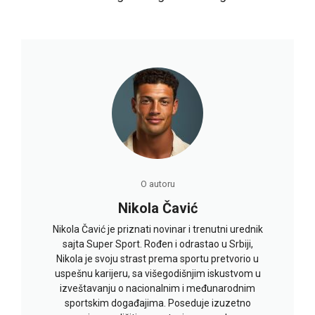
O autoru
Nikola Čavić
Nikola Čavić je priznati novinar i trenutni urednik
sajta Super Sport. Rođen i odrastao u Srbiji,
Nikola je svoju strast prema sportu pretvorio u
uspešnu karijeru, sa višegodišnjim iskustvom u
izveštavanju o nacionalnim i međunarodnim
sportskim događajima. Poseduje izuzetno