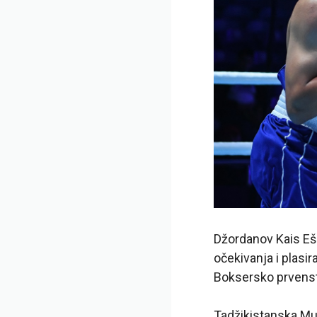
Džordanov Kais Eš
očekivanja i plasi
Boksersko prvenst
Tadžikistanska Mui