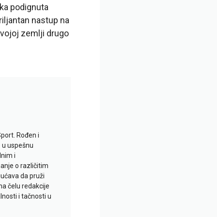
uka podignuta
iljantan nastup na
ojoj zemlji drugo
Sport. Rođen i
io u uspešnu
lnim i
je o različitim
gućava da pruži
na čelu redakcije
nosti i tačnosti u