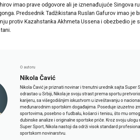
hirov imao prave odgovore ali je iznenađujuće Singova r
onga. Predsednik Tadžikistana Ruslan Gafurov imao je br
ju protiv Kazahstanka Akhmeta Ussena i obezbedio je sv
tani.
O autoru
Nikola Čavić
Nikola Čavić je priznati novinar i trenutni urednik sajta Super 
odrastao u Srbiji, Nikola je svoju strast prema sportu pretvor
karijeru, sa višegodišnjim iskustvom u izveštavanju o naciona
međunarodnim sportskim događajima. Poseduje izuzetno znan
sportovima, posebno o fudbalu, košarci i tenisu, što mu omo
dubinske analize i originalne sportske priče. Kroz svoju ulogu 
Super Sport, Nikola nastoji da održi visok standard profesional
sportskom novinarstvu.