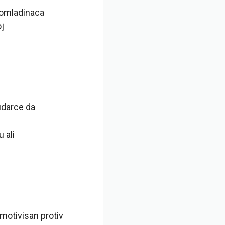
 omladinaca
oj
udarce da
 ali
motivisan protiv