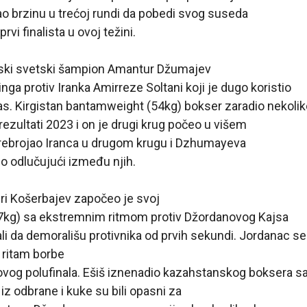
o brzinu u trećoj rundi da pobedi svog suseda
prvi finalista u ovoj težini.
orski svetski šampion Amantur Džumajev
nga protiv Iranka Amirreze Soltani koji je dugo koristio
nas. Kirgistan bantamweight (54kg) bokser zaradio nekoli
i rezultati 2023 i on je drugi krug počeo u višem
prebrojao Iranca u drugom krugu i Dzhumayeva
io odlučujući između njih.
i Košerbajev započeo je svoj
(57kg) sa ekstremnim ritmom protiv Džordanovog Kajsa
ali da demorališu protivnika od prvih sekundi. Jordanac se
e ritam borbe
vog polufinala. Ešiš iznenadio kazahstanskog boksera s
 iz odbrane i kuke su bili opasni za