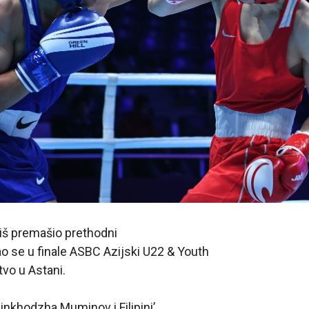
iš premašio prethodni
rao se u finale ASBC Azijski U22 & Youth
vo u Astani.
nkhodzha Muminov i Filipini’