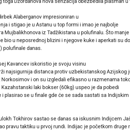
g toga Džordanova nova senzacija obezbedila plasman u f
irbek Alaberganov impresioniran u
ja i stigao je u Astanu u top formi i imao je najbolje
ra Mujbalikhonova iz Tadžikistana u polufinalu. Što manje
 bio u neposrednoj blizini i njegove kuke i aperkati su do
) polufinale danas.
j Kavancev iskoristio je svoju visinu
ži najsigurnija distanca protiv uzbekistanskog Azijskog j
Norkosimov i on su izgledali efikasno u razmenama to
. Kazahstanski laki bokser (60kg) uspeo je da pobedi
 i plasirao se u finale gde će se sada sastati sa Indijsk
lokh Tokhirov sastao se danas sa iskusnim Indijcem J
ao pravu taktiku u prvoj rundi. Indijac je početkom druge 