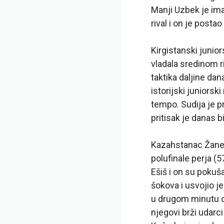
Manji Uzbek je ima
rival i on je postao 
Kirgistanski juni
vladala sredinom ri
taktika daljine da
istorijski juniorsk
tempo. Sudija je 
pritisak je danas b
Kazahstanac Žaner
polufinale perja 
Ešiš i on su pokuš
šokova i usvojio j
u drugom minutu o
njegovi brži udarci