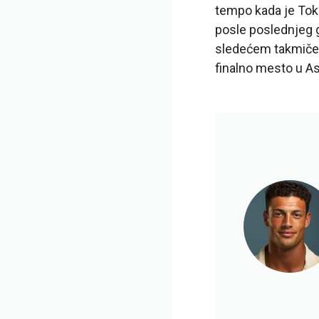
tempo kada je Tok
posle poslednjeg g
sledećem takmičen
finalno mesto u As