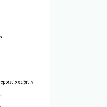
ko
 oporavio od prvih
a