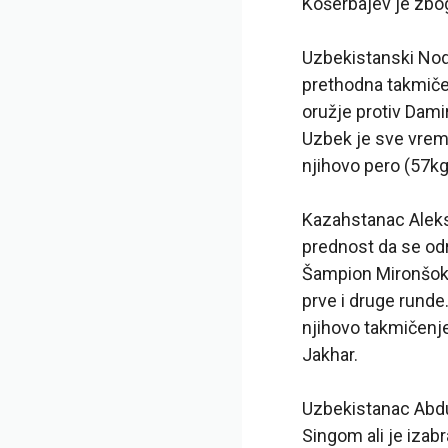
Košerbajev je zbo
Uzbekistanski Nod
prethodna takmičen
oružje protiv Dami
Uzbek je sve vreme
njihovo pero (57kg
Kazahstanac Alekse
prednost da se odr
Šampion Mironšok 
prve i druge runde
njihovo takmičenje
Jakhar.
Uzbekistanac Abdu
Singom ali je izabr