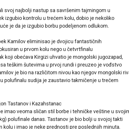
žali svoj najbolji nastup sa savršenim tajmingom u
ek izgubio kontrolu u trećem kolu, dobio je nekoliko
juće je da je izgubio borbu podeljenom odlukom.
bek Kamilov eliminisao je dvojicu fantastičnih
e fokusiran u prvom kolu nego u četvrtfinalu
k koji obećava Kirgizi uhvatio je mongolski jugozapad,
sa teškim šutevima u prvoj rundi i preuzeo je vođstvo
milov je bio na različitom nivou kao njegov mongolski riv
 u polufinalu sudija je zaustavio takmičenje u trećem
on Tastanov i Kazahstanac
e imao veoma sličan stil borbe i tehničke veštine u svoji
) polufinale danas. Tastanov je bio bolji u svojoj takti
kolu i imao je neke prednosti pre poslednjih minuta.