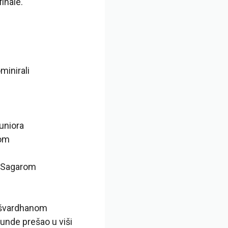
inale.
minirali
uniora
kom
im Sagarom
ašvardhanom
runde prešao u viši