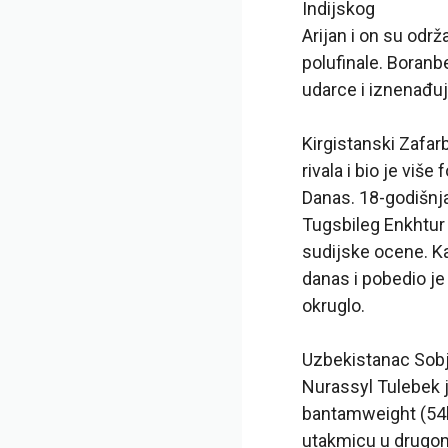
Indijskog
Arijan i on su odr
polufinale. Boranb
udarce i iznenađu
Kirgistanski Zafar
rivala i bio je viš
Danas. 18-godišnja
Tugsbileg Enkhtur 
sudijske ocene. Ka
danas i pobedio je
okruglo.
Uzbekistanac Sobj
Nurassyl Tulebek j
bantamweight (54kg
utakmicu u drugom 