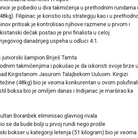
nior je pobedio u dva takmičenja u prethodnim rundama
8kg). Filipinac je koristio istu strategiju kao i u prethodn
inov pritisak je kontrolisao njihove razmene u prvom i
istanski dečak postao je prvi finalista u celoj
njegovog današnjeg uspeha u odluci 4:1.
 juniorski šampion Briješ Tamta
odnim takmičenjima i pokušao je da iskoristi svoje brze 
nad Kirgistanom Jasurom Talajbekom Uuluom. Kirgizi
ežine (48kg) bio je veoma konkurentan u ovom polufinalu
til boksa bio je omiljen danas i Indijanac je marširao ka
ltan Boranbek eliminisao glavnog rivala
udio se da bude bolji u prvoj rundi nego prošle
i bokser u kategoriji letenja (51 kilogram) bio je veoma 