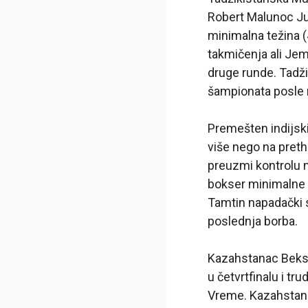
Robert Malunoc Ju
minimalna težina (4
takmičenja ali Jem
druge runde. Tadžik
šampionata posle 
Premešten indijski
više nego na preth
preuzmi kontrolu 
bokser minimalne t
Tamtin napadački s
poslednja borba.
Kazahstanac Beksu
u četvrtfinalu i tr
Vreme. Kazahstansk