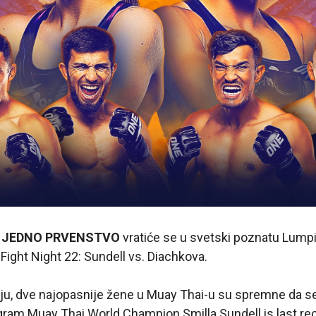
,
JEDNO PRVENSTVO
vratiće se u svetski poznatu Lump
ight Night 22: Sundell vs. Diachkova.
u, dve najopasnije žene u Muay Thai-u su spremne da 
ram Muay Thai World Champion Smilla Sundell is last re