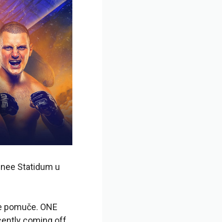
inee Statidum u
se pomuče. ONE
cently coming off