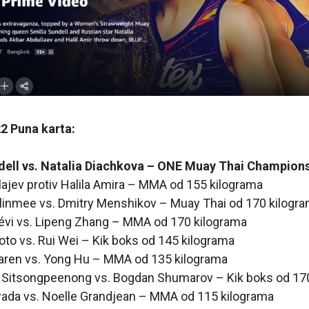
2 Puna karta:
dell vs. Natalia Diachkova – ONE Muay Thai Champions
ajev protiv Halila Amira – MMA od 155 kilograma
linmee vs. Dmitry Menshikov – Muay Thai od 170 kilogr
évi vs. Lipeng Zhang – MMA od 170 kilograma
oto vs. Rui Wei – Kik boks od 145 kilograma
ren vs. Yong Hu – MMA od 135 kilograma
Sitsongpeenong vs. Bogdan Shumarov – Kik boks od 170
wada vs. Noelle Grandjean – MMA od 115 kilograma