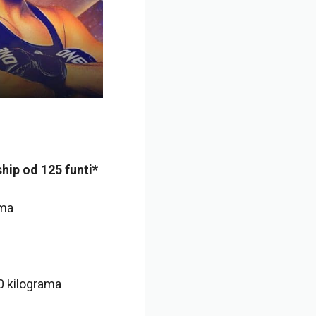
hip od 125 funti*
ama
 kilograma