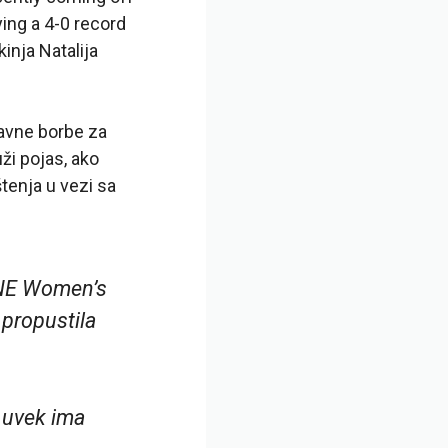
ying a 4-0 record
nja Natalija
lavne borbe za
ži pojas, ako
štenja u vezi sa
 ONE Women’s
propustila
š uvek ima