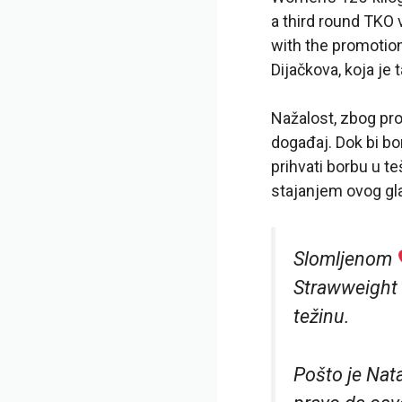
a third round TKO v
with the promotio
Dijačkova, koja je
Nažalost, zbog pro
događaj. Dok bi bo
prihvati borbu u te
stajanjem ovog gl
Slomljenom
Strawweight 
težinu.
Pošto je Nata