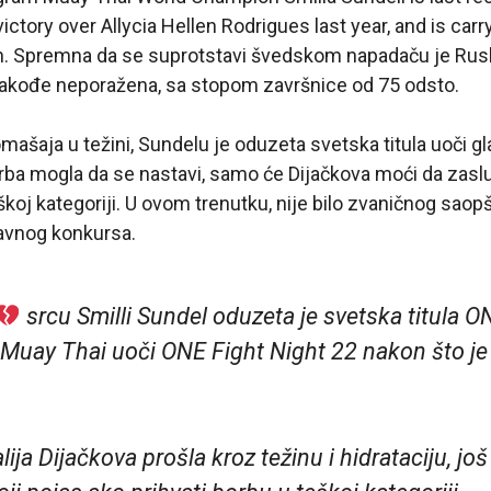
ictory over Allycia Hellen Rodrigues last year, and is carr
n. Spremna da se suprotstavi švedskom napadaču je Ruski
 takođe neporažena, sa stopom završnice od 75 odsto.
mašaja u težini, Sundelu je oduzeta svetska titula uoči g
rba mogla da se nastavi, samo će Dijačkova moći da zaslu
škoj kategoriji. U ovom trenutku, nije bilo zvaničnog saop
avnog konkursa.
srcu Smilli Sundel oduzeta je svetska titula
Muay Thai uoči ONE Fight Night 22 nakon što je 
lija Dijačkova prošla kroz težinu i hidrataciju, jo