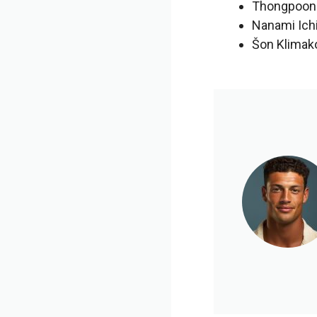
Thongpoon P
Nanami Ichi
Šon Klimako