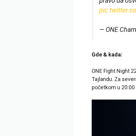
pravo da osvo
pic.twitter
— ONE Cham
Gde & kada:
ONE Fight Night 22
Tajlandu. Za seve
početkom u 20:00 E