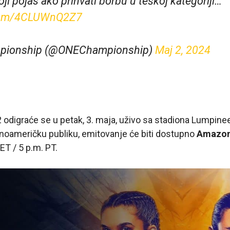
ji pojas ako prihvati borbu u teškoj kategoriji…
.com/4CLUWnQ2Z7
pionship (@ONEChampionship)
Maj 2, 2024
 odigraće se u petak, 3. maja, uživo sa stadiona Lumpin
rnoameričku publiku, emitovanje će biti dostupno
Amazon
T / 5 p.m. PT.