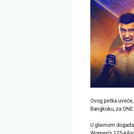
Ovog petka uveče
Bangkoku, za ONE F
U glavnom događaj
Women’s 125-kilog