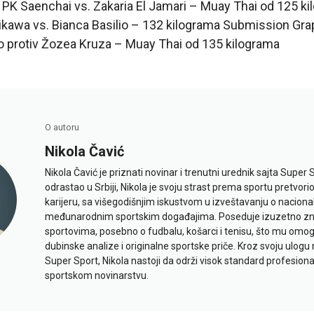
K Saenchai vs. Zakaria El Jamari – Muay Thai od 125 ki
kawa vs. Bianca Basilio – 132 kilograma Submission Gra
 protiv Žozea Kruza – Muay Thai od 135 kilograma
O autoru
Nikola Čavić
Nikola Čavić je priznati novinar i trenutni urednik sajta Super 
odrastao u Srbiji, Nikola je svoju strast prema sportu pretvor
karijeru, sa višegodišnjim iskustvom u izveštavanju o naciona
međunarodnim sportskim događajima. Poseduje izuzetno znan
sportovima, posebno o fudbalu, košarci i tenisu, što mu omo
dubinske analize i originalne sportske priče. Kroz svoju ulogu 
Super Sport, Nikola nastoji da održi visok standard profesional
sportskom novinarstvu.