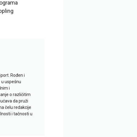
lograma
ppling
Sport. Rođen i
io u uspešnu
lnim i
je o različitim
gućava da pruži
na čelu redakcije
nosti i tačnosti u