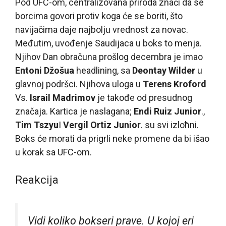
Pod UFC-om, centralizovana priroda znači da se
borcima govori protiv koga će se boriti, što
navijačima daje najbolju vrednost za novac.
Međutim, uvođenje Saudijaca u boks to menja.
Njihov Dan obračuna prošlog decembra je imao
Entoni Džošua
headlining, sa
Deontay Wilder
u
glavnoj podršci. Njihova uloga u
Terens Kroford
Vs.
Israil Madrimov
je takođe od presudnog
značaja. Kartica je naslagana;
Endi Ruiz Junior
.,
Tim Tszyu
I
Vergil Ortiz Junior
. su svi izloћni.
Boks će morati da prigrli neke promene da bi išao
u korak sa UFC-om.
Reakcija
Vidi koliko bokseri prave. U kojoj eri