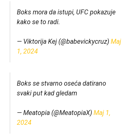
Boks mora da istupi, UFC pokazuje
kako se to radi.
— Viktorija Kej (@babevickycruz)
Maj
1, 2024
Boks se stvarno oseća datirano
svaki put kad gledam
— Meatopia (@MeatopiaX)
Maj 1,
2024