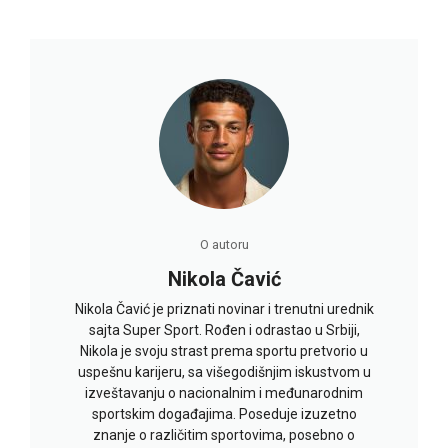
O autoru
Nikola Čavić
Nikola Čavić je priznati novinar i trenutni urednik
sajta Super Sport. Rođen i odrastao u Srbiji,
Nikola je svoju strast prema sportu pretvorio u
uspešnu karijeru, sa višegodišnjim iskustvom u
izveštavanju o nacionalnim i međunarodnim
sportskim događajima. Poseduje izuzetno
znanje o različitim sportovima, posebno o