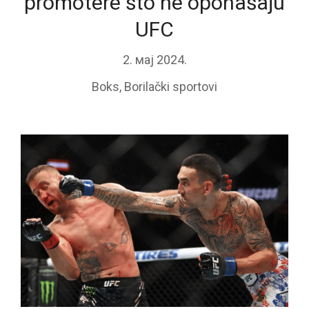
promotere što ne oponašaju
UFC
2. мај 2024.
Boks
,
Borilački sportovi