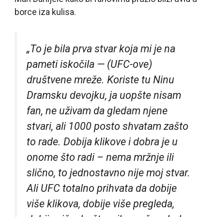
borce iza kulisa.
„To je bila prva stvar koja mi je na
pameti iskočila — (UFC-ove)
društvene mreže. Koriste tu Ninu
Dramsku devojku, ja uopšte nisam
fan, ne uživam da gledam njene
stvari, ali 1000 posto shvatam zašto
to rade. Dobija klikove i dobra je u
onome što radi – nema mržnje ili
slično, to jednostavno nije moj stvar.
Ali UFC totalno prihvata da dobije
više klikova, dobije više pregleda,