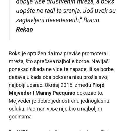
dobije više društvenih mreža, a boks
uopšte ne radi ta sranja. Još uvek su
zaglavljeni devedesetih,“ Braun
Rekao
Boks je optužen da ima previše promotera i
mreža, što sprečava najbolje borbe. Navijači
ponekad nikada ne vide te napade, ili se borbe
dešavaju kada oba boksera nisu prošla svoj
najbolji udarac. Okršaj 2015 između
Flojd
Mejveder
I
Manny Pacquiao
dokazao to.
Mejveder je dobio jednostranu jednoglasnu
odluku. Pacman viљe nije bio u najboljim
godinama.