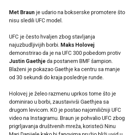
Met Braun
je udario na bokserske promotere što
nisu sledili UFC model.
UFC je često hvaljen zbog stavljanja
najuzbudljivijih borbi.
Maks Holovej
demonstrirao da je na UFC 300 pobedom protiv
Justin Gaethje
da postanem BMF šampion.
Blaženi je pokazao Gaethje ka centru sa manje
od 30 sekundi do kraja poslednje runde.
Holovej je želeo razmenu uprkos tome što je
dominirao u borbi, zaustavivši Gaethjea sa
drugom levicom. KO je postao najomiličniji UFC
video na Instagramu. Braun je pohvalio UFC zbog
prigrljavanja društvenih mreža, koristeći Ninu
Mari Danijele kako bi fanovima pružio bliži uvid u