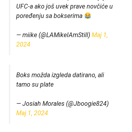
UFC-a ako još uvek prave novčiće u
poređenju sa bokserima
— miike (@LAMikeIAmStill)
Maj 1,
2024
Boks možda izgleda datirano, ali
tamo su plate
— Josiah Morales (@Jboogie824)
Maj 1, 2024