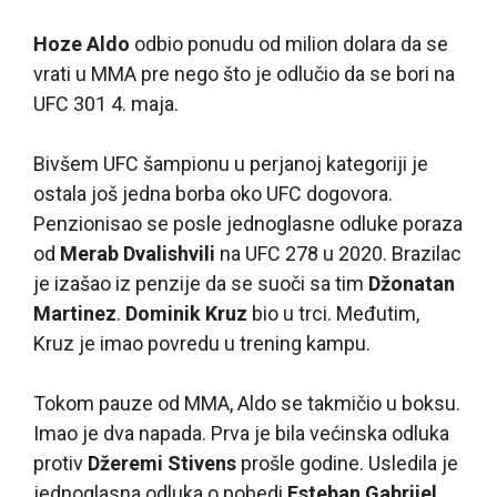
Hoze Aldo
odbio ponudu od milion dolara da se
vrati u MMA pre nego što je odlučio da se bori na
UFC 301 4. maja.
Bivšem UFC šampionu u perjanoj kategoriji je
ostala još jedna borba oko UFC dogovora.
Penzionisao se posle jednoglasne odluke poraza
od
Merab Dvalishvili
na UFC 278 u 2020. Brazilac
je izašao iz penzije da se suoči sa tim
Džonatan
Martinez
.
Dominik Kruz
bio u trci. Međutim,
Kruz je imao povredu u trening kampu.
Tokom pauze od MMA, Aldo se takmičio u boksu.
Imao je dva napada. Prva je bila većinska odluka
protiv
Džeremi Stivens
prošle godine. Usledila je
jednoglasna odluka o pobedi
Esteban Gabrijel