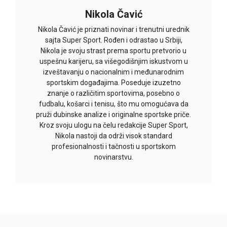
Nikola Čavić
Nikola Čavić je priznati novinar i trenutni urednik
sajta Super Sport. Rođen i odrastao u Srbiji,
Nikola je svoju strast prema sportu pretvorio u
uspešnu karijeru, sa višegodišnjim iskustvom u
izveštavanju o nacionalnim i međunarodnim
sportskim događajima. Poseduje izuzetno
znanje o različitim sportovima, posebno o
fudbalu, košarci i tenisu, što mu omogućava da
pruži dubinske analize i originalne sportske priče.
Kroz svoju ulogu na čelu redakcije Super Sport,
Nikola nastoji da održi visok standard
profesionalnosti i tačnosti u sportskom
novinarstvu.