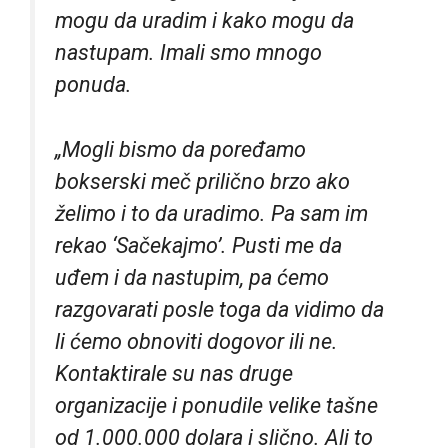
mogu da uradim i kako mogu da
nastupam. Imali smo mnogo
ponuda.
„Mogli bismo da poređamo
bokserski meč prilično brzo ako
želimo i to da uradimo. Pa sam im
rekao ‘Sačekajmo’. Pusti me da
uđem i da nastupim, pa ćemo
razgovarati posle toga da vidimo da
li ćemo obnoviti dogovor ili ne.
Kontaktirale su nas druge
organizacije i ponudile velike tašne
od 1.000.000 dolara i slično. Ali to