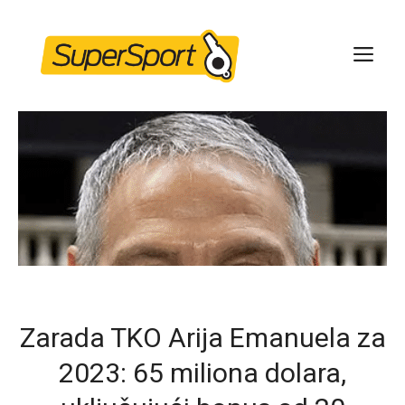
Skip
to
ME
content
Zarada TKO Arija Emanuela za
2023: 65 miliona dolara,