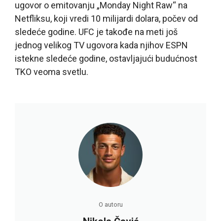
ugovor o emitovanju „Monday Night Raw“ na
Netfliksu, koji vredi 10 milijardi dolara, počev od
sledeće godine. UFC je takođe na meti još
jednog velikog TV ugovora kada njihov ESPN
istekne sledeće godine, ostavljajući budućnost
TKO veoma svetlu.
O autoru