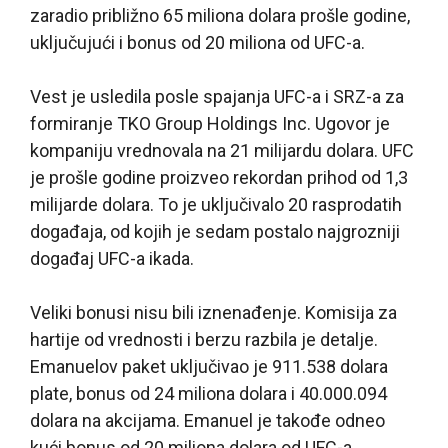
zaradio približno 65 miliona dolara prošle godine,
uključujući i bonus od 20 miliona od UFC-a.
Vest je usledila posle spajanja UFC-a i SRZ-a za
formiranje TKO Group Holdings Inc. Ugovor je
kompaniju vrednovala na 21 milijardu dolara. UFC
je prošle godine proizveo rekordan prihod od 1,3
milijarde dolara. To je uključivalo 20 rasprodatih
događaja, od kojih je sedam postalo najgrozniji
događaj UFC-a ikada.
Veliki bonusi nisu bili iznenađenje. Komisija za
hartije od vrednosti i berzu razbila je detalje.
Emanuelov paket uključivao je 911.538 dolara
plate, bonus od 24 miliona dolara i 40.000.094
dolara na akcijama. Emanuel je takođe odneo
kući bonus od 20 miliona dolara od UFC-a.