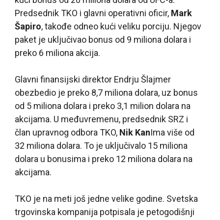
Predsednik TKO i glavni operativni oficir,
Mark
Šapiro
, takođe odneo kući veliku porciju. Njegov
paket je uključivao bonus od 9 miliona dolara i
preko 6 miliona akcija.
Glavni finansijski direktor Endrju Šlajmer
obezbedio je preko 8,7 miliona dolara, uz bonus
od 5 miliona dolara i preko 3,1 milion dolara na
akcijama. U međuvremenu, predsednik SRZ i
član upravnog odbora TKO,
Nik Kan
Ima više od
32 miliona dolara. To je uključivalo 15 miliona
dolara u bonusima i preko 12 miliona dolara na
akcijama.
TKO je na meti još jedne velike godine. Svetska
trgovinska kompanija potpisala je petogodišnji