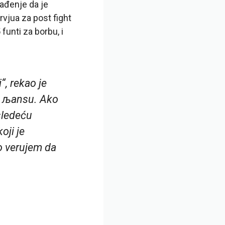
ađenje da je
rvjua za post fight
funti za borbu, i
, rekao je
je љansu. Ako
sledeću
oji je
no verujem da