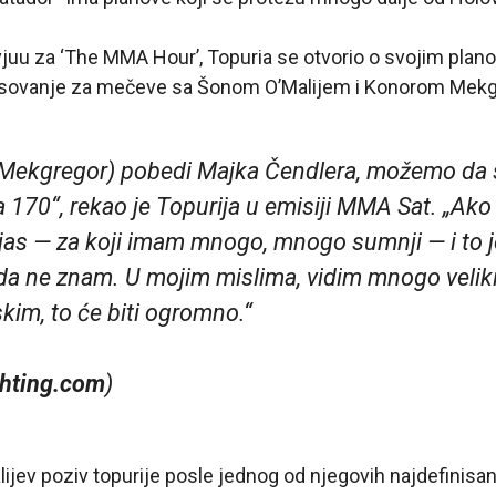
juu za ‘The MMA Hour’, Topuria se otvorio o svojim plan
resovanje za mečeve sa Šonom O’Malijem i Konorom Mek
Mekgregor) pobedi Majka Čendlera, možemo da 
 170“, rekao je Topurija u emisiji MMA Sat. „Ako
ojas — za koji imam mnogo, mnogo sumnji — i to j
da ne znam. U mojim mislima, vidim mnogo veliki
kim, to će biti ogromno.“
hting.com
)
ijev poziv topurije posle jednog od njegovih najdefinisa