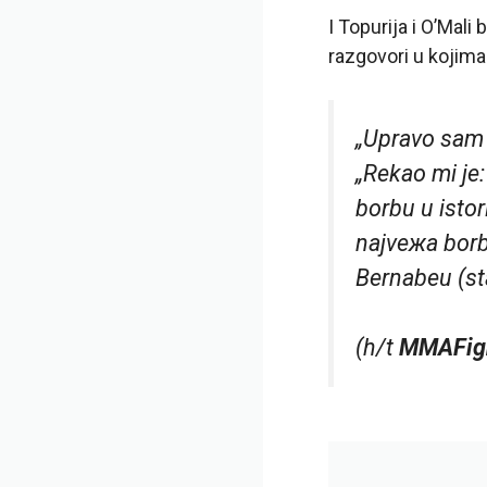
I Topurija i O’Mali
razgovori u kojima
„Upravo sam m
„Rekao mi je:
borbu u istor
najveжa borb
Bernabeu (sta
(h/t
MMAFig