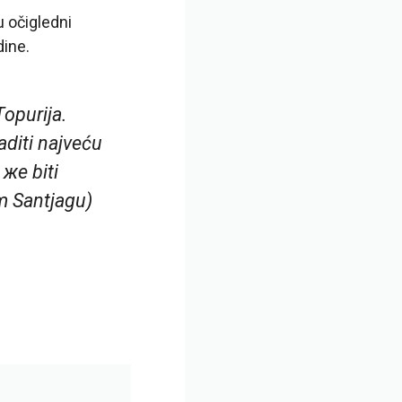
u očigledni
dine.
Topurija.
aditi najveću
 жe biti
m Santjagu)