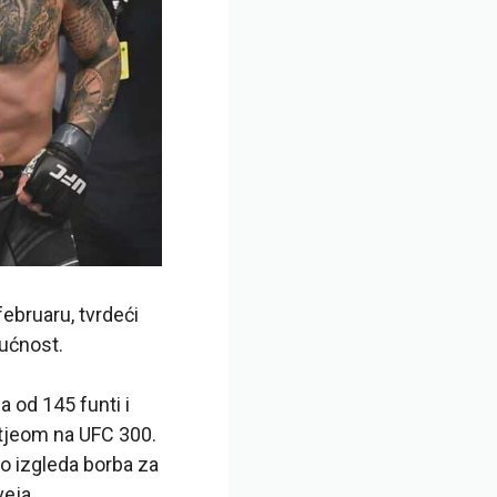
ebruaru, tvrdeći
dućnost.
a od 145 funti i
tjeom na UFC 300.
vo izgleda borba za
veja.