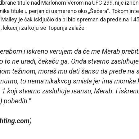
odbrane titule nad Marlonom Verom na UFC 299, nije iznen
nika titule u perjanici usmereno oko „Šećera“. Tokom inte
Malley je čak isključio da bi bio spreman da pređe na 145 
, lokaciji za koju se Topurija zalaže.
Merabom i iskreno verujem da će me Merab prebiti“
ko to ne uradi, čekaću ga. Onda stvarno zasluћu
jom težinom, moraš mu dati šansu da pređe na 
renutno, to nema nikakvog smisla jer ima momka k
j 1 koji stvarno zasluћuje љansu, Merab. I iskre
 pobediti.“
hting.com
)