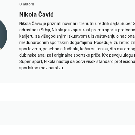
O autoru
Nikola Čavić
Nikola Čavić je priznati novinar i trenutni urednik sajta Super 
odrastao u Srbiji, Nikola je svoju strast prema sportu pretvor
karijeru, sa višegodišnjim iskustvom u izveštavanju o naciona
međunarodnim sportskim događajima. Poseduje izuzetno znan
sportovima, posebno o fudbalu, košarci i tenisu, što mu omo
dubinske analize i originalne sportske priče. Kroz svoju ulogu 
Super Sport, Nikola nastoji da održi visok standard profesional
sportskom novinarstvu.