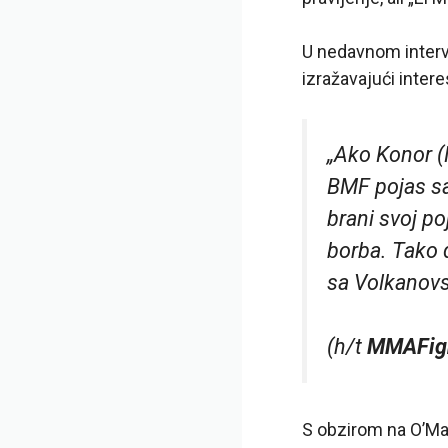
U nedavnom interv
izražavajući inte
„Ako Konor (
BMF pojas sa
brani svoj p
borba. Tako 
sa Volkanovs
(h/t
MMAFig
S obzirom na O’Mal