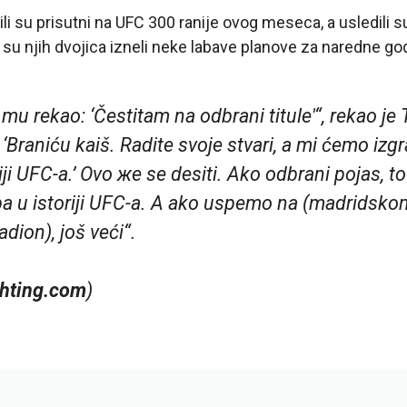
 bili su prisutni na UFC 300 ranije ovog meseca, a usledili s
 su njih dvojica izneli neke labave planove za naredne go
u rekao: ‘Čestitam na odbrani titule'“, rekao je 
 ‘Braniću kaiš. Radite svoje stvari, a mi ćemo izgr
iji UFC-a.’ Ovo жe se desiti. Ako odbrani pojas, to
a u istoriji UFC-a. A ako uspemo na (madridsko
dion), još veći“.
hting.com
)