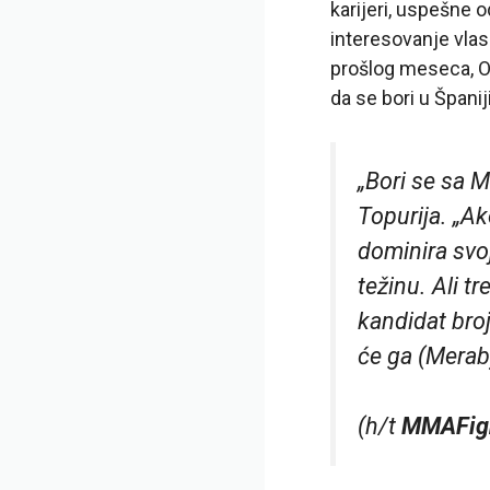
karijeri, uspešne 
interesovanje vlas
prošlog meseca, O’
da se bori u Španiji
„Bori se sa 
Topurija. „A
dominira svo
težinu. Ali t
kandidat bro
će ga (Merab)
(h/t
MMAFig