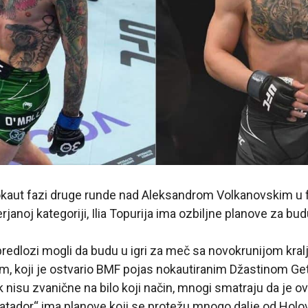
kaut fazi druge runde nad Aleksandrom Volkanovskim u f
perjanoj kategoriji, Ilia Topurija ima ozbiljne planove za bu
 predlozi mogli da budu u igri za meč sa novokrunijom kralj
 koji je ostvario BMF pojas nokautiranim Džastinom Ge
k nisu zvanične na bilo koji način, mnogi smatraju da je o
l Matador“ ima planove koji se protežu mnogo dalje od Holo