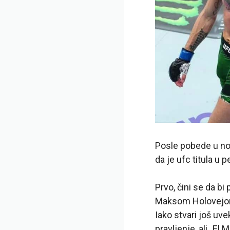
Posle pobede u no
da je ufc titula u 
Prvo, čini se da bi
Maksom Holovejom,
Iako stvari još uve
pravljenje, ali „E