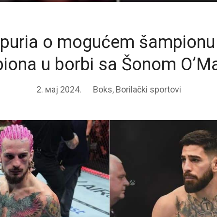
Topuria o mogućem šampionu 
iona u borbi sa Šonom O’Ma
2. мај 2024.
Boks
,
Borilački sportovi