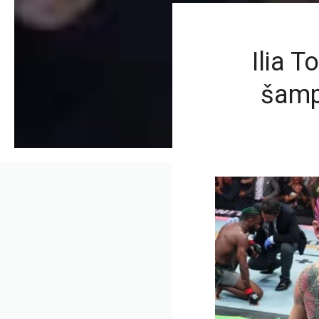
Ilia 
šamp