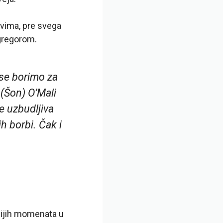
ovima, pre svega
gregorom.
se borimo za
 (Šon) O’Mali
e uzbudljiva
h borbi. Čak i
nijih momenata u