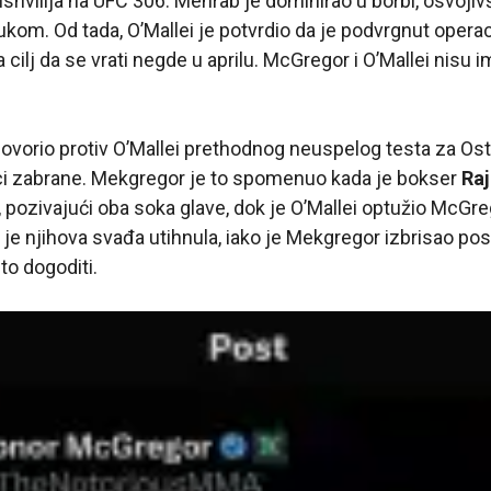
ishvilija na UFC 306. Mehrab je dominirao u borbi, osvoji
kom. Od tada, O’Mallei je potvrdio da je podvrgnut opera
cilj da se vrati negde u aprilu. McGregor i O’Mallei nisu i
ovorio protiv O’Mallei prethodnog neuspelog testa za Osta
i zabrane. Mekgregor je to spomenuo kada je bokser
Raj
 pozivajući oba soka glave, dok je O’Mallei optužio McGre
 je njihova svađa utihnula, iako je Mekgregor izbrisao post
to dogoditi.