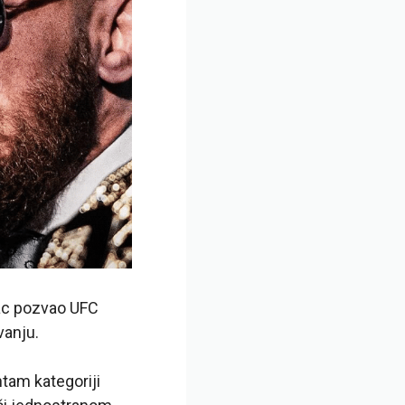
rac pozvao UFC
vanju.
ntam kategoriji