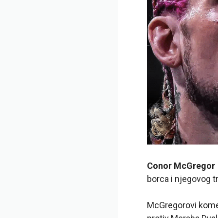
Conor McGregor
borca i njegovog t
McGregorovi koment