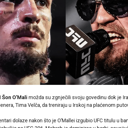
I
Šon O’Mali
možda su zgnječili svoju govedinu dok je I
renera, Tima Velča, da treniraju u Irskoj na plaćenom puto
ari dolaze nakon što je O’Mallei izgubio UFC titulu u ba