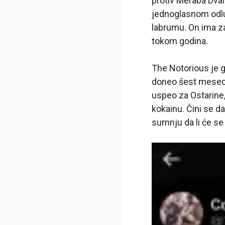
protiv Meraba Dval
jednoglasnom odlu
labrumu. On ima za 
tokom godina.
The Notorious je g
doneo šest mesec
uspeo za Ostarine,
kokainu. Čini se da
sumnju da li će se 