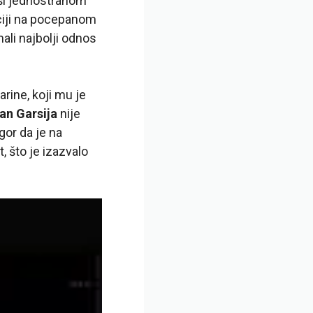
vši jednostranom
ciji na pocepanom
mali najbolji odnos
rine, koji mu je
an Garsija
nije
gor da je na
, što je izazvalo