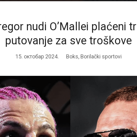
gor nudi O’Mallei plaćeni t
putovanje za sve troškove
15. октобар 2024.
Boks
,
Borilački sportovi