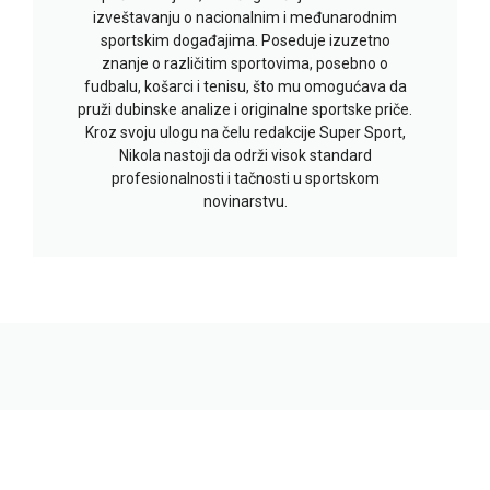
izveštavanju o nacionalnim i međunarodnim
sportskim događajima. Poseduje izuzetno
znanje o različitim sportovima, posebno o
fudbalu, košarci i tenisu, što mu omogućava da
pruži dubinske analize i originalne sportske priče.
Kroz svoju ulogu na čelu redakcije Super Sport,
Nikola nastoji da održi visok standard
profesionalnosti i tačnosti u sportskom
novinarstvu.