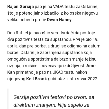
Rajan Garsija
pao je na VADA testu za Ostarine,
što je potencijalno izbacilo iz koloseka njegovu
veliku pobedu protiv
Devin Haney
.
Den Rafael je saopštio vest tvrdeći da postoje
dva pozitivna testa za supstancu. Prvi je bio 19.
aprila, dan pre borbe, a drugi se odigrao na datum
borbe. Ostarin je zabranjena supstanca koja
omogućava sportistima da brzo smanje težinu,
uzgajaju mišiće i povećavaju izdržljivost.
Amir
Kan
primetno je pao na UKAD testu nakon
njegovog
Kell Brook
gubitak za istu stvar 2022.
Garsija pozitivni testovi po izvoru sa
direktnim znanjem: Nije uspelo za