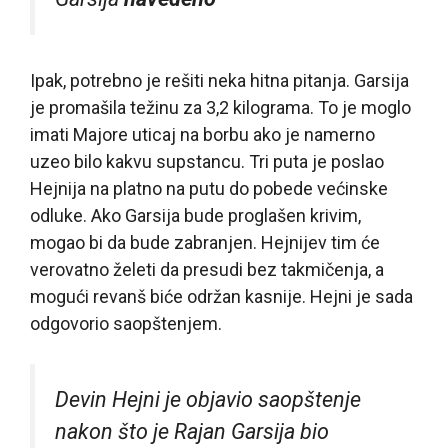
Ipak, potrebno je rešiti neka hitna pitanja. Garsija
je promašila težinu za 3,2 kilograma. To je moglo
imati
Majore
uticaj na borbu ako je namerno
uzeo bilo kakvu supstancu. Tri puta je poslao
Hejnija na platno na putu do pobede većinske
odluke. Ako Garsija bude proglašen krivim,
mogao bi da bude zabranjen. Hejnijev tim će
verovatno želeti da presudi bez takmičenja, a
mogući revanš biće održan kasnije. Hejni je sada
odgovorio saopštenjem.
Devin Hejni je objavio saopštenje
nakon što je Rajan Garsija bio