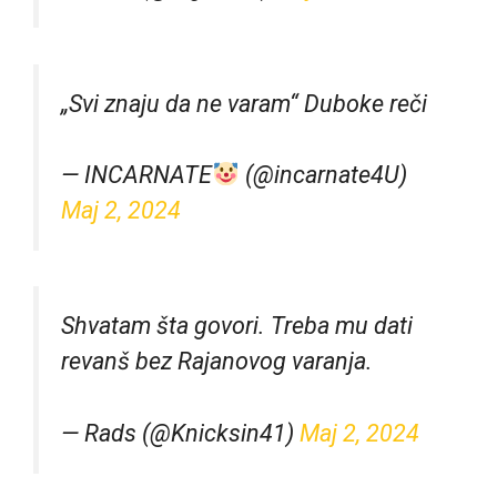
„Svi znaju da ne varam“ Duboke reči
— INCARNATE
(@incarnate4U)
Maj 2, 2024
Shvatam šta govori. Treba mu dati
revanš bez Rajanovog varanja.
— Rads (@Knicksin41)
Maj 2, 2024