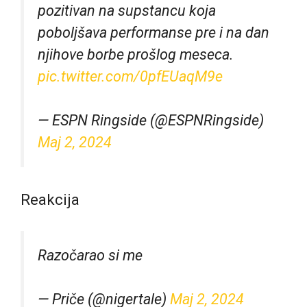
pozitivan na supstancu koja
poboljšava performanse pre i na dan
njihove borbe prošlog meseca.
pic.twitter.com/0pfEUaqM9e
— ESPN Ringside (@ESPNRingside)
Maj 2, 2024
Reakcija
Razočarao si me
— Priče (@nigertale)
Maj 2, 2024