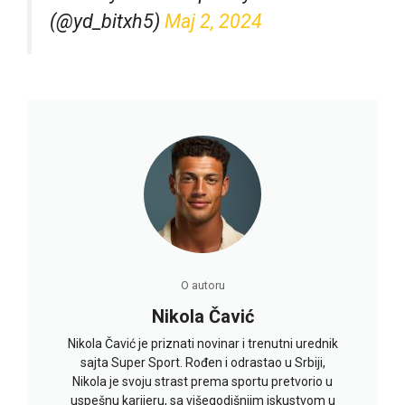
(@yd_bitxh5)
Maj 2, 2024
O autoru
Nikola Čavić
Nikola Čavić je priznati novinar i trenutni urednik
sajta Super Sport. Rođen i odrastao u Srbiji,
Nikola je svoju strast prema sportu pretvorio u
uspešnu karijeru, sa višegodišnjim iskustvom u