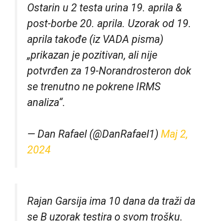
Ostarin u 2 testa urina 19. aprila &
post-borbe 20. aprila. Uzorak od 19.
aprila takođe (iz VADA pisma)
„prikazan je pozitivan, ali nije
potvrđen za 19-Norandrosteron dok
se trenutno ne pokrene IRMS
analiza“.
— Dan Rafael (@DanRafael1)
Maj 2,
2024
Rajan Garsija ima 10 dana da traži da
se B uzorak testira o svom trošku.