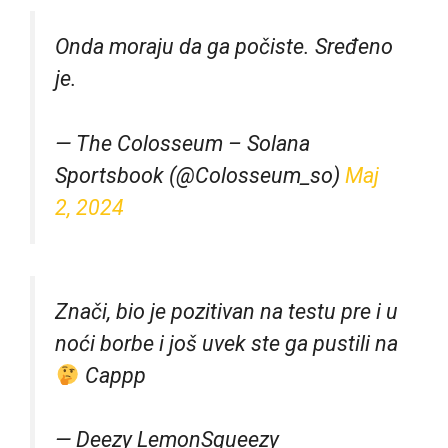
Onda moraju da ga počiste. Sređeno
je.
— The Colosseum – Solana
Sportsbook (@Colosseum_so)
Maj
2, 2024
Znači, bio je pozitivan na testu pre i u
noći borbe i još uvek ste ga pustili na
Cappp
— Deezy LemonSqueezy