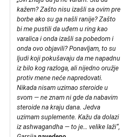
kažem? Zašto nisu izašli sa ovim pre
borbe ako su ga našli ranije? Zašto
bi me pustili da uđem u ring kao
varalica i onda izašli sa pobedom i
onda ovo objavili? Ponavljam, to su
ljudi koji pokušavaju da me napadnu
iz bilo kog razloga, ali nijedno oružje
protiv mene neće napredovati.
Nikada nisam uzimao steroide u
svom — ne znam ni gde da nabavim
steroide na kraju dana. Jedva
uzimam suplemente. Kažu da dolazi
iz ashwagandha — to je… velike laži“,
Garsija
navedeno