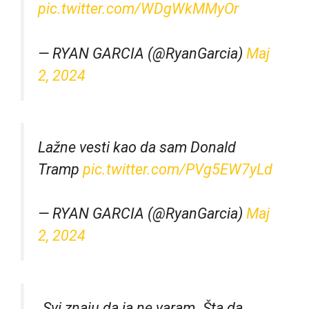
pic.twitter.com/WDgWkMMyOr
— RYAN GARCIA (@RyanGarcia)
Maj
2, 2024
Lažne vesti kao da sam Donald
Tramp
pic.twitter.com/PVg5EW7yLd
— RYAN GARCIA (@RyanGarcia)
Maj
2, 2024
„Svi znaju da ja ne varam. Šta da