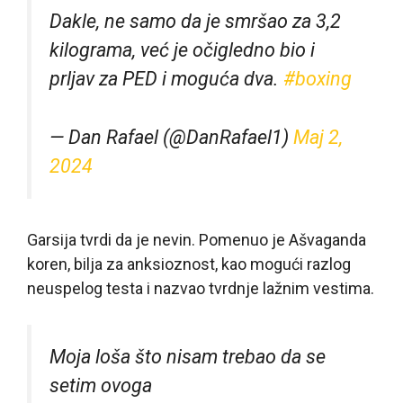
Dakle, ne samo da je smršao za 3,2
kilograma, već je očigledno bio i
prljav za PED i moguća dva.
#boxing
— Dan Rafael (@DanRafael1)
Maj 2,
2024
Garsija tvrdi da je nevin. Pomenuo je Ašvaganda
koren, bilja za anksioznost, kao mogući razlog
neuspelog testa i nazvao tvrdnje lažnim vestima.
Moja loša što nisam trebao da se
setim ovoga