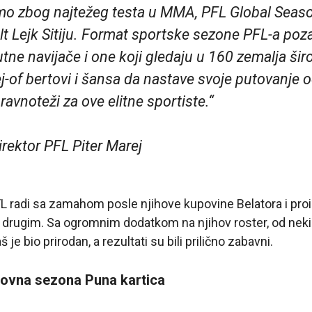
o zbog najtežeg testa u MMA, PFL Global Seaso
lt Lejk Sitiju. Format sportske sezone PFL-a poz
sutne navijače i one koji gledaju u 160 zemalja ši
-of bertovi i šansa da nastave svoje putovanje o
 ravnoteži za ove elitne sportiste.“
irektor PFL Piter Marej
 radi sa zamahom posle njihove kupovine Belatora i proi
 drugim. Sa ogromnim dodatkom na njihov roster, od neki
je bio prirodan, a rezultati su bili prilično zabavni.
dovna sezona Puna kartica