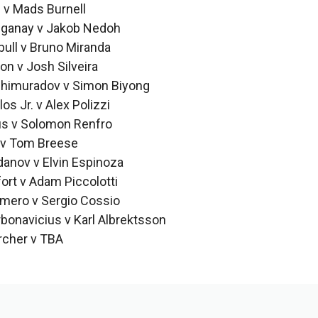
d v Mads Burnell
ganay v Jakob Nedoh
tbull v Bruno Miranda
on v Josh Silveira
shimuradov v Simon Biyong
os Jr. v Alex Polizzi
us v Solomon Renfro
 v Tom Breese
anov v Elvin Espinoza
ort v Adam Piccolotti
mero v Sergio Cossio
bonavicius v Karl Albrektsson
rcher v TBA