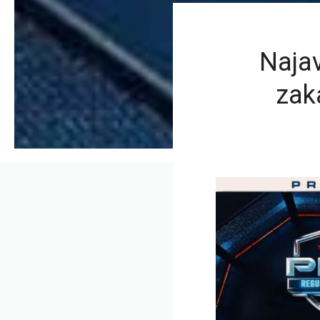
Najav
zaka