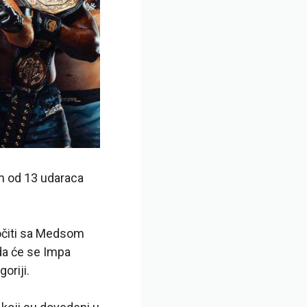
om od 13 udaraca
uočiti sa Medsom
da će se Impa
oriji.