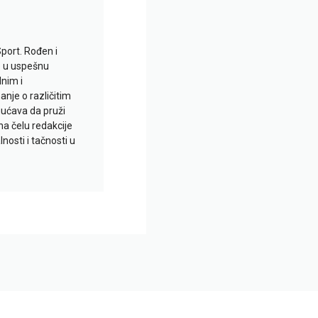
Sport. Rođen i
io u uspešnu
lnim i
je o različitim
gućava da pruži
na čelu redakcije
nosti i tačnosti u