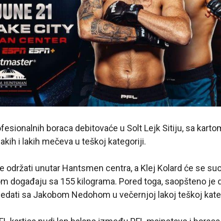
ofesionalnih boraca debitovaće u Solt Lejk Sitiju, sa kart
lakih i lakih mečeva u teškoj kategoriji.
e održati unutar Hantsmen centra, a Klej Kolard će se s
m događaju sa 155 kilograma. Pored toga, saopšteno je 
dati sa Jakobom Nedohom u večernjoj lakoj teškoj kateg