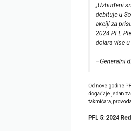
„Uzbuđeni sm
debituje u So
akciji za pri
2024 PFL Plej
dolara vise u
–
Generalni d
Od nove godine PFL
događaje jedan za
takmičara, provodaš 
PFL 5: 2024 Re