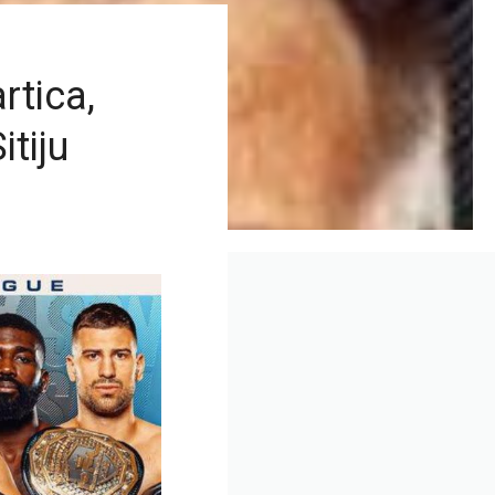
rtica,
itiju