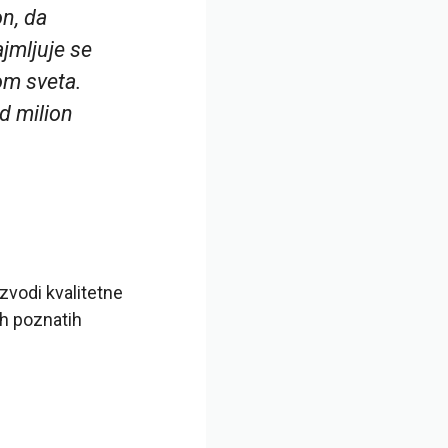
n, da
ajmljuje se
rom sveta.
d milion
zvodi kvalitetne
h poznatih