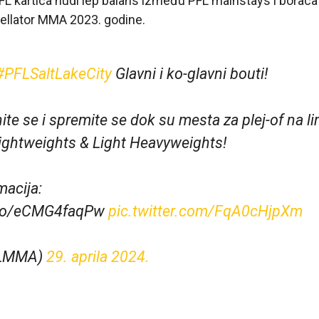
L kartica nudi lep balans između PFL mainstays i boraca
Bellator MMA 2023. godine.
#PFLSaltLakeCity
Glavni i ko-glavni bouti!
ћite se i spremite se dok su mesta za plej-of na lin
Lightweights & Light Heavyweights!
macija:
t.co/eCMG4faqPw
pic.twitter.com/FqA0cHjpXm
FLMMA)
29. aprila 2024.