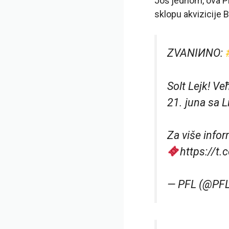
Još jednom, ova PF
sklopu akvizicije 
ZVANIИNO:
Solt Lejk! Ve
21. juna sa 
Za više infor
https://
— PFL (@P