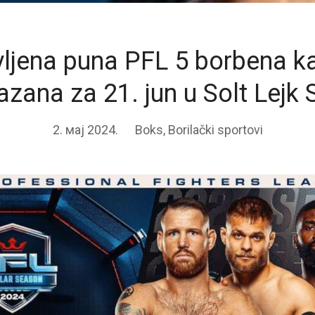
ljena puna PFL 5 borbena ka
zana za 21. jun u Solt Lejk S
2. мај 2024.
Boks
,
Borilački sportovi