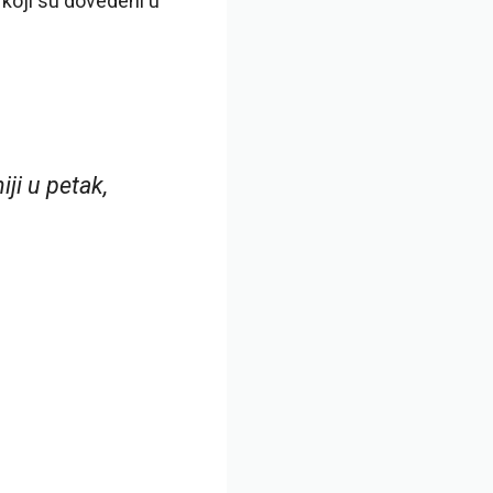
 koji su dovedeni u
iji u petak,