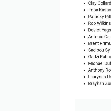
Clay Collar
Impa Kasan
Patricky Pi
Rob Wilkins
Dovlet Yag
Antonio Carl
Brent Prim
Sadibou Sy
Gadži Rabad
Michael Duf
Anthony Ro
Laurynas Ur
Brayhan Zu