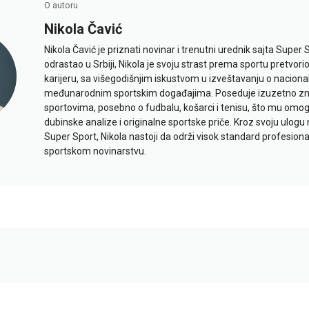
O autoru
Nikola Čavić
Nikola Čavić je priznati novinar i trenutni urednik sajta Super 
odrastao u Srbiji, Nikola je svoju strast prema sportu pretvor
karijeru, sa višegodišnjim iskustvom u izveštavanju o naciona
međunarodnim sportskim događajima. Poseduje izuzetno znan
sportovima, posebno o fudbalu, košarci i tenisu, što mu omo
dubinske analize i originalne sportske priče. Kroz svoju ulogu 
Super Sport, Nikola nastoji da održi visok standard profesional
sportskom novinarstvu.