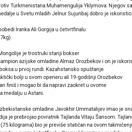
otiv Turkmenistana Muhamengulija Yklymova. Njegov sai
dalje u Svetu mladih Jelnur Sujunbaj dobro je iskoristio
pobedi Iranka Ali Gorgija u četvrtfinalu
67kg).
ongolije je trostruki stariji bokser
šampion azijske omladine Almaz Orozbekov i on je iskoris
 boksa u prvoj rundi. Kazahstansko spuštanje
aktički bolji u svom openeru ali 19-godišnji Orozbekov
an finiš i mogao bi da napravi zaokret u ovome
za medalju u Astani.
zbekistanske omladine Javokhir Ummatalijev imao je sna
ija je prebrojao povratnik Tajlanda Vitaju Šansom. Tajla
 (75 kilograma) bio je previše statičan na ovom takmičenj