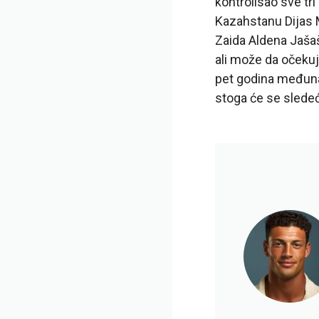
kontrolisao sve tr
Kazahstanu Dijas 
Zaida Aldena Jašaš
ali može da očeku
pet godina međunar
stoga će se sledeć