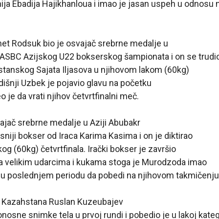
ja Ebadija Hajikhanloua i imao je jasan uspeh u odnosu n
net Rodsuk bio je osvajač srebrne medalje u
 ASBC Azijskog U22 bokserskog šampionata i on se trudi
stanskog Sajata Iljasova u njihovom lakom (60kg)
odišnji Uzbek je pojavio glavu na početku
 je da vrati njihov četvrtfinalni meč.
ajač srebrne medalje u Aziji Abubakr
niji bokser od Iraca Karima Kasima i on je diktirao
g (60kg) četvrtfinala. Irački bokser je završio
sa velikim udarcima i kukama stoga je Murodzoda imao
 u poslednjem periodu da pobedi na njihovom takmičenju 
n Kazahstana Ruslan Kuzeubajev
nosne snimke tela u prvoj rundi i pobedio je u lakoj kateg