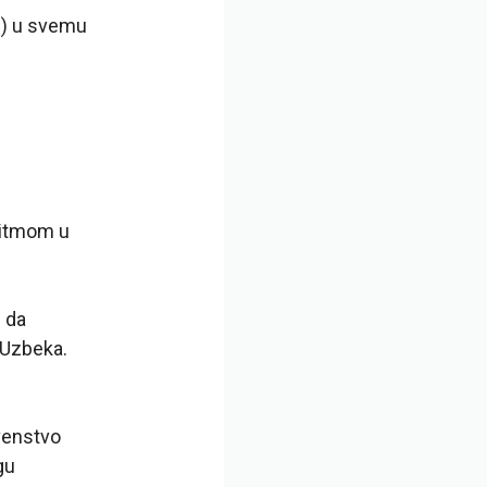
g) u svemu
 ritmom u
i da
 Uzbeka.
venstvo
gu