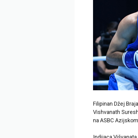
Filipinan Džej Braja
Vishvanath Sures
na ASBC Azijskom
Indijaca Višvanat