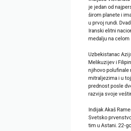
je jedan od najper
širom planete i im
u prvoj rundi. Dva
Iranski elitni naci
medalju na celom 
Uzbekistanac Azij
Melikuzijev i Fili
njihovo polufinale 
mitraljezima i u toj 
prednost posle dve
razvija svoje vešt
Indijak Akaš Rame
Svetsko prvenstvo
tim u Astani. 22-go