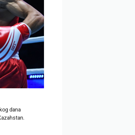
skog dana
Kazahstan.