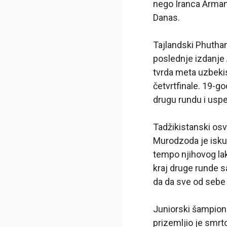
nego Iranca Armani
Danas.
Tajlandski Phutha
poslednje izdanje
tvrda meta uzbeki
četvrtfinale. 19-g
drugu rundu i uspeo
Tadžikistanski osv
Murodzoda je iskus
tempo njihovog lako
kraj druge runde 
da da sve od sebe
Juniorski šampio
prizemljio je smrto