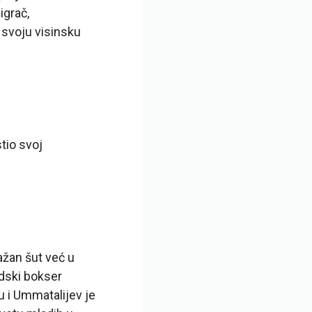
grač,
 svoju visinsku
tio svoj
žan šut već u
ndski bokser
u i Ummatalijev je