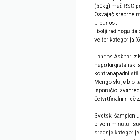
(60kg) meč RSC pr
Osvajač srebrne me
prednost
i bolji rad nogu da 
velter kategorija (
Jandos Askhar iz M
nego kirgistanski 
kontranapadni stil
Mongolski je bio t
isporučio izvanred
četvrtfinalni meč 
Svetski šampion u
prvom minutu i sud
srednje kategorije