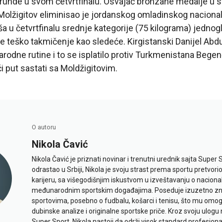
i runde u svom četvrtfinalu. Osvajač bronzane medalje u 
Molžigitov eliminisao je jordanskog omladinskog nacion
a u četvrtfinalu srednje kategorije (75 kilograma) jedn
je teško takmičenje kao sledeće. Kirgistanski Danijel A
odne rutine i to se isplatilo protiv Turkmenistana Bege
i put sastati sa Moldžigitovim.
O autoru
Nikola Čavić
Nikola Čavić je priznati novinar i trenutni urednik sajta Super 
odrastao u Srbiji, Nikola je svoju strast prema sportu pretvor
karijeru, sa višegodišnjim iskustvom u izveštavanju o naciona
međunarodnim sportskim događajima. Poseduje izuzetno znan
sportovima, posebno o fudbalu, košarci i tenisu, što mu omo
dubinske analize i originalne sportske priče. Kroz svoju ulogu 
Super Sport, Nikola nastoji da održi visok standard profesional