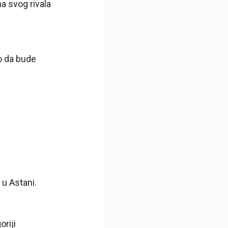
a svog rivala
o da bude
u Astani.
oriji