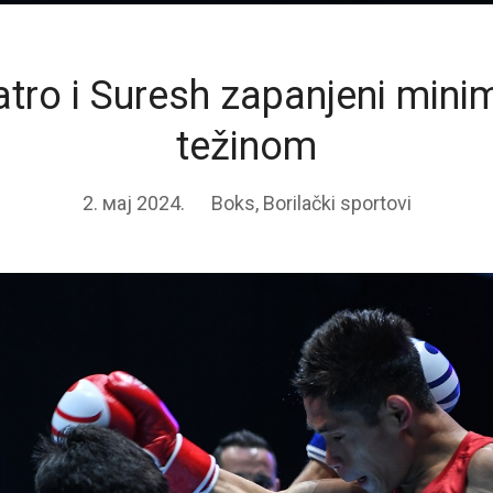
atro i Suresh zapanjeni min
težinom
2. мај 2024.
Boks
,
Borilački sportovi