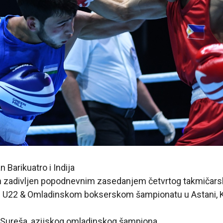
n Barikuatro i Indija
h zadivljen popodnevnim zasedanjem četvrtog takmičar
 U22 & Omladinskom bokserskom šampionatu u Astani, 
a Sureša, azijskog omladinskog šampiona,