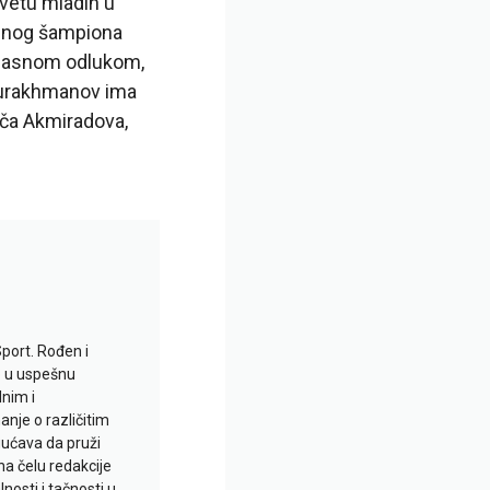
svetu mladih u
alnog šampiona
oglasnom odlukom,
bdurakhmanov ima
nča Akmiradova,
Sport. Rođen i
io u uspešnu
lnim i
je o različitim
gućava da pruži
na čelu redakcije
nosti i tačnosti u