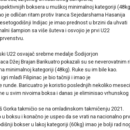
spektivnijih boksera u muškoj minimalnoj kategoriji (48k
ao je odličan ritam protiv Iranca Sejedarshama Hasanija
desetogodišnji Indijac je imao prednost u brzini da uhvati
onalni šampion sa više šuteva i osvojio je prvi U22
prvenstvu.
ski U22 osvajač srebrne medalje Šodijorjon
pinaca Džej Brajan Barikuatro pokazali su se neverovatnim
na minimalnoj kategoriji (48kg). Ruke su im bile kao.
igri mlađi Filipinac je bio tačniji i imao je
 runde. Baricuatro je koristio poslednjih nekoliko mesec
ine u svim nivoima boksa i danas je eliminisao vrhunskog
š Gorka takmičio se na omladinskom takmičenju 2021.
 u boksu i konačno je uspeo da se vrati na nacionalno pr
dišnji bokser u lakoj kategoriji (60kg) imao je bolji rad no