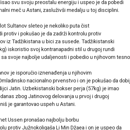
ilisao svu svoju preostalu energiju i uspeo je da pobedi
nalni meč u Astani, zasluživši medalju u toj disciplini.
lot Sultanov sleteo je nekoliko puta čist
i protiv i pokušao je da zadrži kontrolu protiv
v iz Tadžikistana u bici za susede. Tadžikistanski
g) iskoristio svoj kontranapadni stil u drugoj rundi
e sa svoje najbolje udaljenosti i pobedio u njihovom tesn
nov je isporučio iznenađenja u njihovim
mladinsko nacionalno prvenstvo i on je pokušao da dobij
dijci Jatin. Uzbekistanski bokser perja (57kg) je imao
danas zbog Jatinovog delovanja u prvoj i drugoj
iniš je garantovao uspeh u Astani.
et Ussen pronašao najbolju borbu
u protiv Južnokoligaša Li Min Džaea i on je uspeo da