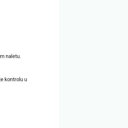
om naletu.
e kontrolu u