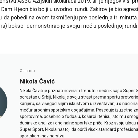
vu ASBC Azijskih školaraca 2019. ali je njegov viši pro
 Dam Hjeon bio bolji u uvodnoj rundi. Zakirov je bio agres
iku da pobedi na ovom takmičenju pre poslednja tri minuta. 
ma) bokser demonstrirao je svoju moć u poslednjoj rundi 
O autoru
Nikola Čavić
Nikola Čavić je priznati novinar i trenutni urednik sajta Super 
odrastao u Srbiji, Nikola je svoju strast prema sportu pretvor
karijeru, sa višegodišnjim iskustvom u izveštavanju o naciona
međunarodnim sportskim događajima. Poseduje izuzetno znan
sportovima, posebno o fudbalu, košarci i tenisu, što mu omo
dubinske analize i originalne sportske priče. Kroz svoju ulogu 
Super Sport, Nikola nastoji da održi visok standard profesional
sportskom novinarstvu.