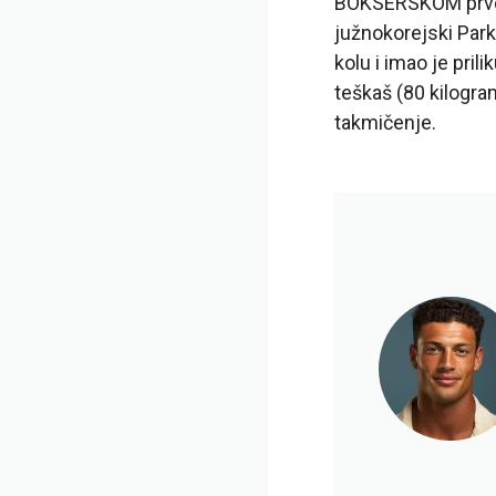
BOKSERSKOM prvenst
južnokorejski Park
kolu i imao je pril
teškaš (80 kilogra
takmičenje.