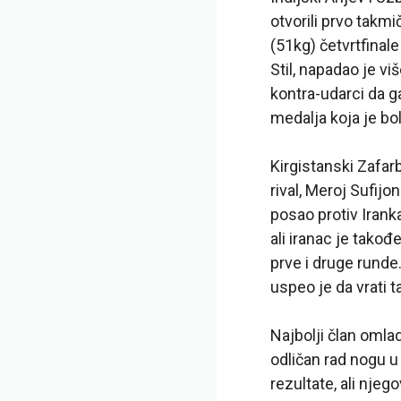
otvorili prvo takm
(51kg) četvrtfinale
Stil, napadao je viš
kontra-udarci da g
medalja koja je bol
Kirgistanski Zafar
rival, Meroj Sufijo
posao protiv Irank
ali iranac je takođ
prve i druge runde
uspeo je da vrati
Najbolji član omla
odličan rad nogu u
rezultate, ali njeg