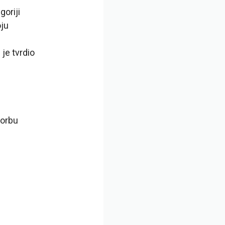
goriji
oju
je tvrdio
borbu