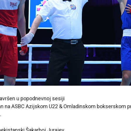
savršen u popodnevnoj sesiji
 dan na ASBC Azijskom U22 & Omladinskom bokserskom p
.
zbekistanski Šakarboj Jurajev