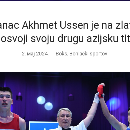
nac Akhmet Ussen je na zlat
osvoji svoju drugu azijsku ti
2. мај 2024.
Boks
,
Borilački sportovi