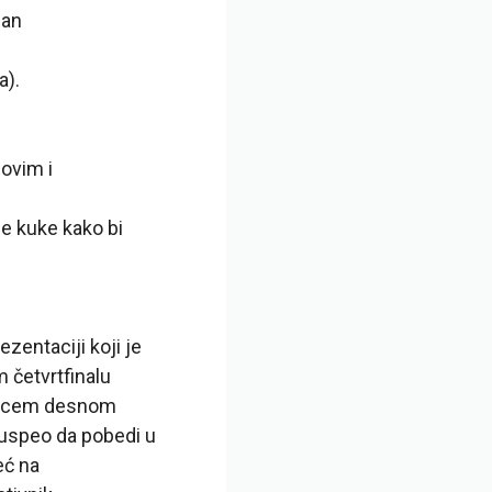
lan
n
a).
ovim i
je kuke kako bi
ezentaciji koji je
 četvrtfinalu
udarcem desnom
 uspeo da pobedi u
eć na