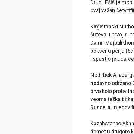
Drugi. Ešiš je mob
ovaj važan četvrtfi
Kirgistanski Nurbo
šuteva u prvoj rund
Damir Mujbalikhono
bokser u perju (57k
i spustio je udarc
Nodirbek Allaberga
nedavno održano O
prvo kolo protiv In
veoma teška bitka 
Runde, ali njegov f
Kazahstanac Akhm
domet u drugom kol