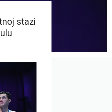
noj stazi
tulu