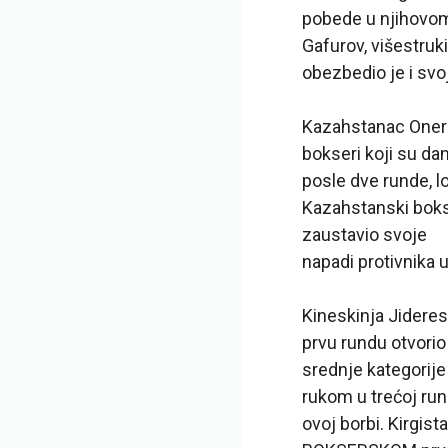
pobede u njihovom 
Gafurov, višestruki
obezbedio je i svoj
Kazahstanac Oner S
bokseri koji su d
posle dve runde, l
Kazahstanski bokse
zaustavio svoje
napadi protivnika 
Kineskinja Jideresi
prvu rundu otvori
srednje kategorije
rukom u trećoj run
ovoj borbi. Kirgis