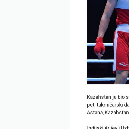
Kazahstan je bio 
peti takmičarski
Astana, Kazahstan
Indijski Arijev i U