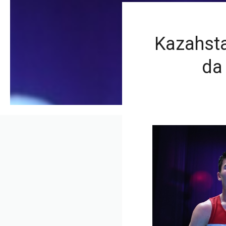
Kazahsta
da 