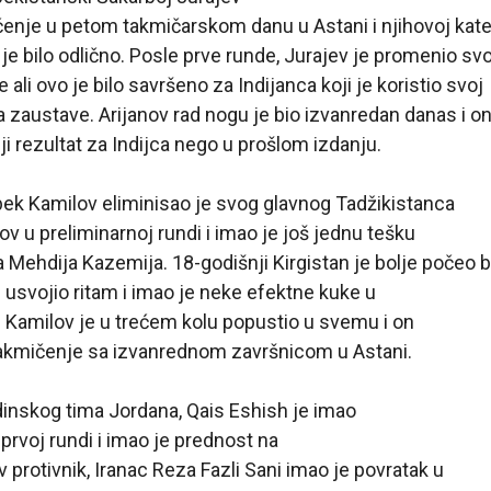
ičenje u petom takmičarskom danu u Astani i njihovoj kate
 je bilo odlično. Posle prve runde, Jurajev je promenio sv
e ali ovo je bilo savršeno za Indijanca koji je koristio svoj
a zaustave. Arijanov rad nogu je bio izvanredan danas i on 
ji rezultat za Indijca nego u prošlom izdanju.
bek Kamilov eliminisao je svog glavnog Tadžikistanca
nov u preliminarnoj rundi i imao je još jednu tešku
a Mehdija Kazemija. 18-godišnji Kirgistan je bolje počeo 
e usvojio ritam i imao je neke efektne kuke u
. Kamilov je u trećem kolu popustio u svemu i on
 takmičenje sa izvanrednom završnicom u Astani.
dinskog tima Jordana, Qais Eshish je imao
 prvoj rundi i imao je prednost na
ov protivnik, Iranac Reza Fazli Sani imao je povratak u