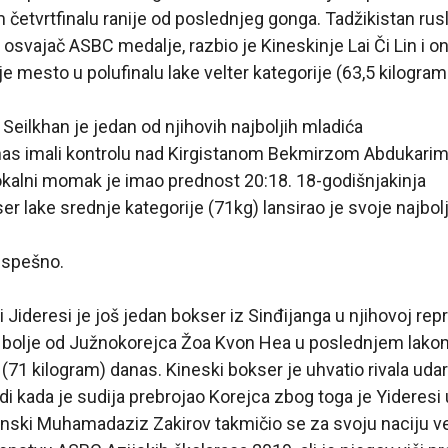
četvrtfinalu ranije od poslednjeg gonga. Tadžikistan rus
 osvajač ASBC medalje, razbio je Kineskinje Lai Či Lin i o
e mesto u polufinalu lake velter kategorije (63,5 kilogram
eilkhan je jedan od njihovih najboljih mladića
anas imali kontrolu nad Kirgistanom Bekmirzom Abdukarim
okalni momak je imao prednost 20:18. 18-godišnjakinja
r lake srednje kategorije (71kg) lansirao je svoje najbol
uspešno.
 Jideresi je još jedan bokser iz Sinđijanga u njihovoj repr
o bolje od Južnokorejca Žoa Kvon Hea u poslednjem lakom
 (71 kilogram) danas. Kineski bokser je uhvatio rivala 
di kada je sudija prebrojao Korejca zbog toga je Yideresi
tanski Muhamadaziz Zakirov takmičio se za svoju naciju v