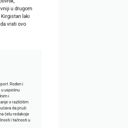
tivnik,
ivniji u drugom
Kirgistan laki
da vrati ovo
Sport. Rođen i
io u uspešnu
lnim i
je o različitim
gućava da pruži
na čelu redakcije
nosti i tačnosti u