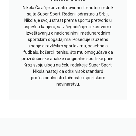
Nikola Čavić je priznati novinar i trenutni urednik
sajta Super Sport. Rođen i odrastao u Srbiji,
Nikola je svoju strast prema sportu pretvorio u
uspešnu karijeru, sa višegodišnjim iskustvom u
izveštavanju o nacionalnim i međunarodnim
sportskim događajima. Poseduje izuzetno
znanje o različitim sportovima, posebno o
fudbalu, košarci i tenisu, što mu omogućava da
pruži dubinske analize i originalne sportske priče.
Kroz svoju ulogu na čelu redakcije Super Sport,
Nikola nastoji da održi visok standard
profesionalnosti i tačnosti u sportskom
novinarstvu.