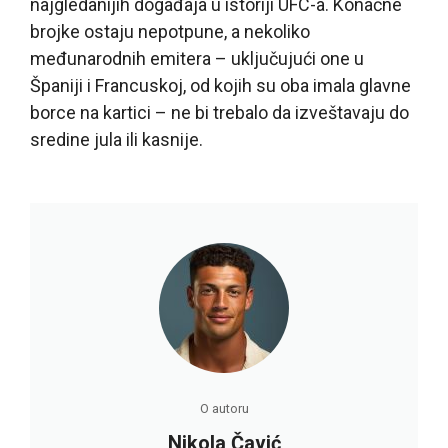
najgledanijih događaja u istoriji UFC-a. Konačne
brojke ostaju nepotpune, a nekoliko
međunarodnih emitera – uključujući one u
Španiji i Francuskoj, od kojih su oba imala glavne
borce na kartici – ne bi trebalo da izveštavaju do
sredine jula ili kasnije.
O autoru
Nikola Čavić