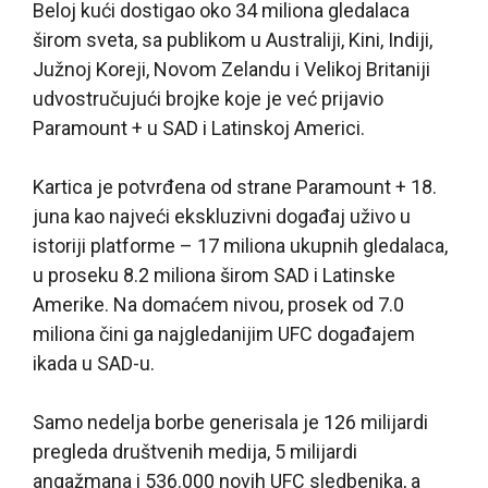
Beloj kući dostigao oko 34 miliona gledalaca
širom sveta, sa publikom u Australiji, Kini, Indiji,
Južnoj Koreji, Novom Zelandu i Velikoj Britaniji
udvostručujući brojke koje je već prijavio
Paramount + u SAD i Latinskoj Americi.
Kartica je potvrđena od strane Paramount + 18.
juna kao najveći ekskluzivni događaj uživo u
istoriji platforme – 17 miliona ukupnih gledalaca,
u proseku 8.2 miliona širom SAD i Latinske
Amerike. Na domaćem nivou, prosek od 7.0
miliona čini ga najgledanijim UFC događajem
ikada u SAD-u.
Samo nedelja borbe generisala je 126 milijardi
pregleda društvenih medija, 5 milijardi
angažmana i 536.000 novih UFC sledbenika, a