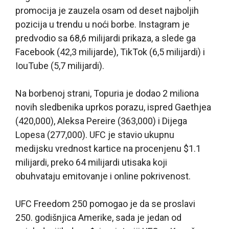
promocija je zauzela osam od deset najboljih
pozicija u trendu u noći borbe. Instagram je
predvodio sa 68,6 milijardi prikaza, a slede ga
Facebook (42,3 milijarde), TikTok (6,5 milijardi) i
IouTube (5,7 milijardi).
Na borbenoj strani, Topuria je dodao 2 miliona
novih sledbenika uprkos porazu, ispred Gaethjea
(420,000), Aleksa Pereire (363,000) i Dijega
Lopesa (277,000). UFC je stavio ukupnu
medijsku vrednost kartice na procenjenu $1.1
milijardi, preko 64 milijardi utisaka koji
obuhvataju emitovanje i online pokrivenost.
UFC Freedom 250 pomogao je da se proslavi
250. godišnjica Amerike, sada je jedan od