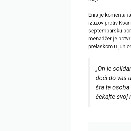
Enis je komentaris
izazov protiv Ksan
septembarsku borb
menadžer je potvr
prelaskom u junior
„On je solida
doći do vas u
šta ta osoba r
čekajte svoj 