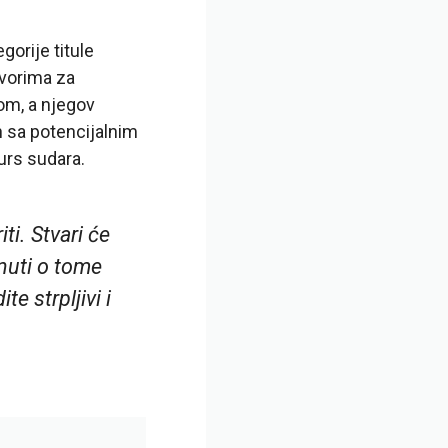
orije titule
ovorima za
om, a njegov
 sa potencijalnim
urs sudara.
i. Stvari će
inuti o tome
e strpljivi i