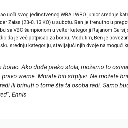
ao uoči svog jedinstvenog WBA i WBO junior srednje kateg
der Zaias (23-0, 13 KO) u subotu. Ben je trenutno u preg
u sa VBC šampionom u velter kategoriji Rajanom Garsij
dio da je već potpisao za borbu. Međutim, Ben je povezan
sku srednju kategoriju, stavljajući njih dvoje na mogući k
n borac. Ako dođe preko stola, možemo to ostvarit
 pravo vreme. Morate biti strpljivi. Ne možete br
adi ili brinuti o tome šta ta osoba radi. Samo budit
red“, Ennis