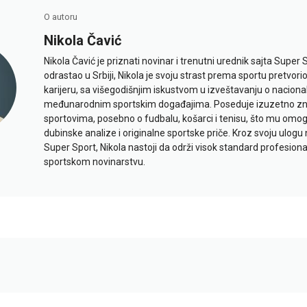
O autoru
Nikola Čavić
Nikola Čavić je priznati novinar i trenutni urednik sajta Super 
odrastao u Srbiji, Nikola je svoju strast prema sportu pretvor
karijeru, sa višegodišnjim iskustvom u izveštavanju o naciona
međunarodnim sportskim događajima. Poseduje izuzetno znan
sportovima, posebno o fudbalu, košarci i tenisu, što mu omo
dubinske analize i originalne sportske priče. Kroz svoju ulogu 
Super Sport, Nikola nastoji da održi visok standard profesional
sportskom novinarstvu.