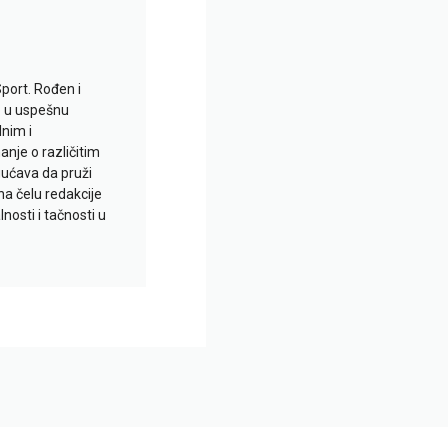
Sport. Rođen i
io u uspešnu
lnim i
je o različitim
gućava da pruži
na čelu redakcije
nosti i tačnosti u