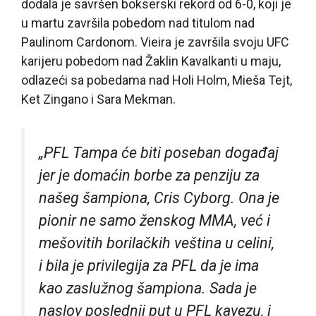
dodala je savršen bokserski rekord od 6-0, koji je
u martu završila pobedom nad titulom nad
Paulinom Cardonom. Vieira je završila svoju UFC
karijeru pobedom nad Žaklin Kavalkanti u maju,
odlazeći sa pobedama nad Holi Holm, Mieša Tejt,
Ket Zingano i Sara Mekman.
„PFL Tampa će biti poseban događaj
jer je domaćin borbe za penziju za
našeg šampiona, Cris Cyborg. Ona je
pionir ne samo ženskog MMA, već i
mešovitih borilačkih veština u celini,
i bila je privilegija za PFL da je ima
kao zaslužnog šampiona. Sada je
naslov poslednji put u PFL kavezu, i