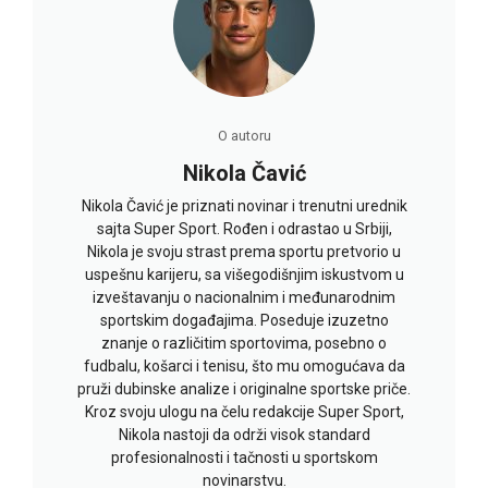
O autoru
Nikola Čavić
Nikola Čavić je priznati novinar i trenutni urednik
sajta Super Sport. Rođen i odrastao u Srbiji,
Nikola je svoju strast prema sportu pretvorio u
uspešnu karijeru, sa višegodišnjim iskustvom u
izveštavanju o nacionalnim i međunarodnim
sportskim događajima. Poseduje izuzetno
znanje o različitim sportovima, posebno o
fudbalu, košarci i tenisu, što mu omogućava da
pruži dubinske analize i originalne sportske priče.
Kroz svoju ulogu na čelu redakcije Super Sport,
Nikola nastoji da održi visok standard
profesionalnosti i tačnosti u sportskom
novinarstvu.