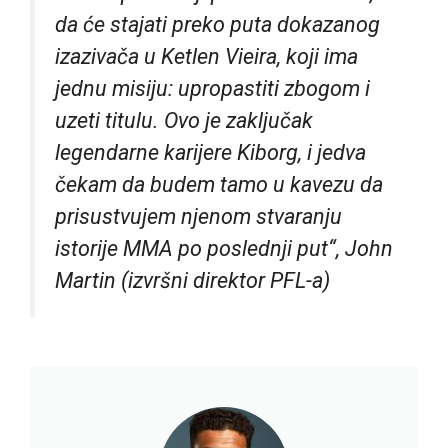
da će stajati preko puta dokazanog
izazivača u Ketlen Vieira, koji ima
jednu misiju: upropastiti zbogom i
uzeti titulu. Ovo je zaključak
legendarne karijere Kiborg, i jedva
čekam da budem tamo u kavezu da
prisustvujem njenom stvaranju
istorije MMA po poslednji put“, John
Martin (izvršni direktor PFL-a)