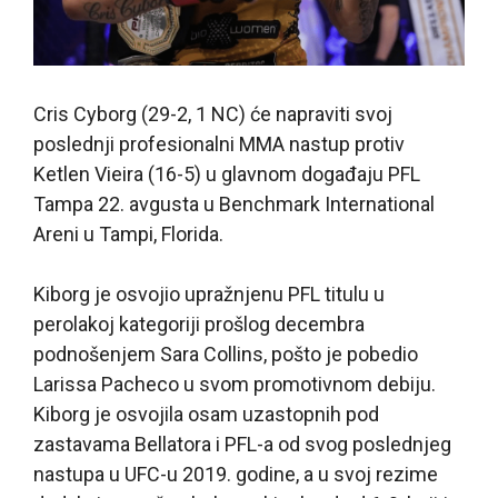
Cris Cyborg (29-2, 1 NC) će napraviti svoj
poslednji profesionalni MMA nastup protiv
Ketlen Vieira (16-5) u glavnom događaju PFL
Tampa 22. avgusta u Benchmark International
Areni u Tampi, Florida.
Kiborg je osvojio upražnjenu PFL titulu u
perolakoj kategoriji prošlog decembra
podnošenjem Sara Collins, pošto je pobedio
Larissa Pacheco u svom promotivnom debiju.
Kiborg je osvojila osam uzastopnih pod
zastavama Bellatora i PFL-a od svog poslednjeg
nastupa u UFC-u 2019. godine, a u svoj rezime