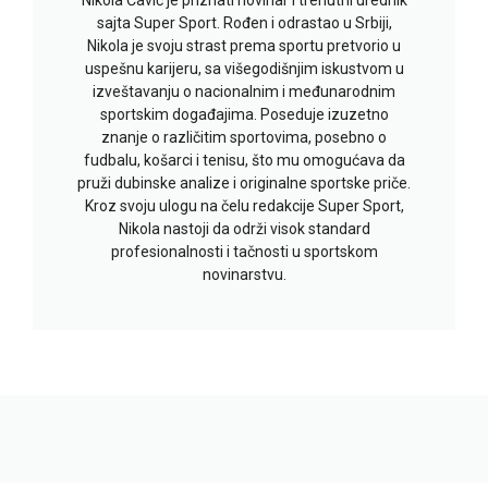
Nikola Čavić je priznati novinar i trenutni urednik
sajta Super Sport. Rođen i odrastao u Srbiji,
Nikola je svoju strast prema sportu pretvorio u
uspešnu karijeru, sa višegodišnjim iskustvom u
izveštavanju o nacionalnim i međunarodnim
sportskim događajima. Poseduje izuzetno
znanje o različitim sportovima, posebno o
fudbalu, košarci i tenisu, što mu omogućava da
pruži dubinske analize i originalne sportske priče.
Kroz svoju ulogu na čelu redakcije Super Sport,
Nikola nastoji da održi visok standard
profesionalnosti i tačnosti u sportskom
novinarstvu.