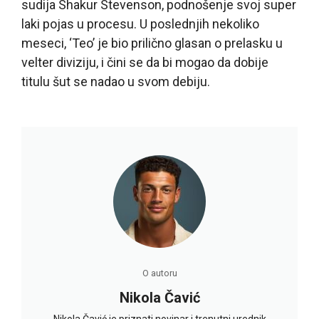
sudija Shakur Stevenson, podnošenje svoj super
laki pojas u procesu. U poslednjih nekoliko
meseci, ‘Teo’ je bio prilično glasan o prelasku u
velter diviziju, i čini se da bi mogao da dobije
titulu šut se nadao u svom debiju.
O autoru
Nikola Čavić