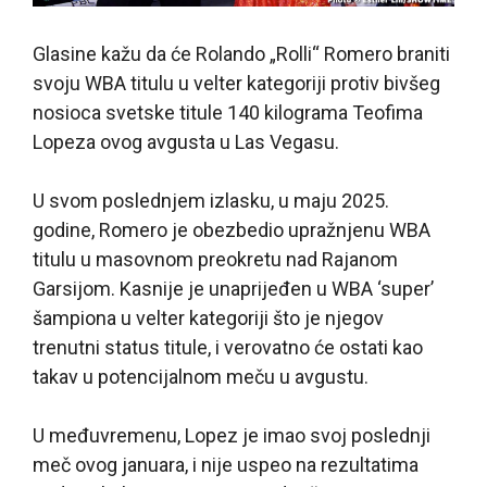
Glasine kažu da će Rolando „Rolli“ Romero braniti
svoju WBA titulu u velter kategoriji protiv bivšeg
nosioca svetske titule 140 kilograma Teofima
Lopeza ovog avgusta u Las Vegasu.
U svom poslednjem izlasku, u maju 2025.
godine, Romero je obezbedio upražnjenu WBA
titulu u masovnom preokretu nad Rajanom
Garsijom. Kasnije je unaprijeđen u WBA ‘super’
šampiona u velter kategoriji što je njegov
trenutni status titule, i verovatno će ostati kao
takav u potencijalnom meču u avgustu.
U međuvremenu, Lopez je imao svoj poslednji
meč ovog januara, i nije uspeo na rezultatima