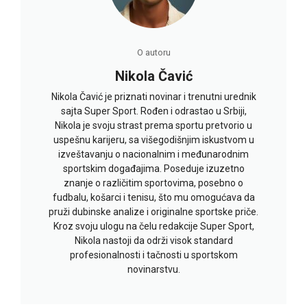
O autoru
Nikola Čavić
Nikola Čavić je priznati novinar i trenutni urednik
sajta Super Sport. Rođen i odrastao u Srbiji,
Nikola je svoju strast prema sportu pretvorio u
uspešnu karijeru, sa višegodišnjim iskustvom u
izveštavanju o nacionalnim i međunarodnim
sportskim događajima. Poseduje izuzetno
znanje o različitim sportovima, posebno o
fudbalu, košarci i tenisu, što mu omogućava da
pruži dubinske analize i originalne sportske priče.
Kroz svoju ulogu na čelu redakcije Super Sport,
Nikola nastoji da održi visok standard
profesionalnosti i tačnosti u sportskom
novinarstvu.