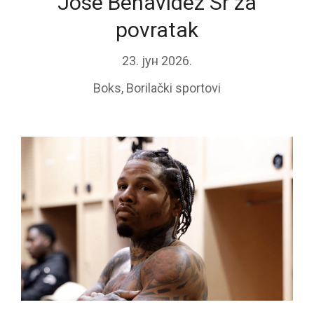
Jose Benavidez Sr za
povratak
23. јун 2026.
Boks
,
Borilački sportovi