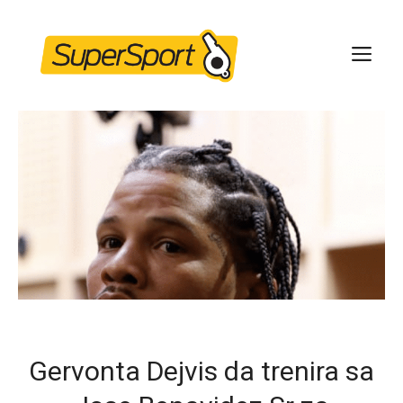
Skip
to
ME
content
Gervonta Dejvis da trenira sa