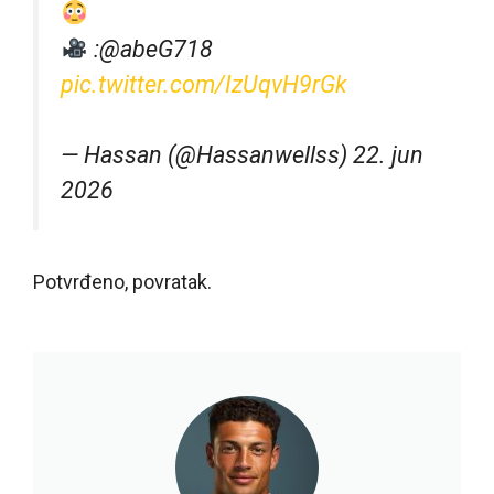
:@abeG718
pic.twitter.com/IzUqvH9rGk
— Hassan (@Hassanwellss) 22. jun
2026
Potvrđeno, povratak.