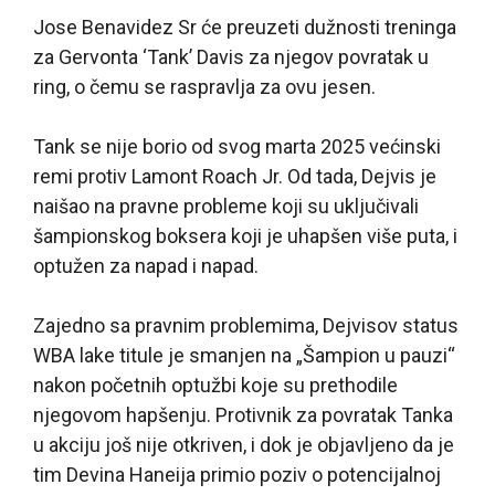
Jose Benavidez Sr će preuzeti dužnosti treninga
za Gervonta ‘Tank’ Davis za njegov povratak u
ring, o čemu se raspravlja za ovu jesen.
Tank se nije borio od svog marta 2025 većinski
remi protiv Lamont Roach Jr. Od tada, Dejvis je
naišao na pravne probleme koji su uključivali
šampionskog boksera koji je uhapšen više puta, i
optužen za napad i napad.
Zajedno sa pravnim problemima, Dejvisov status
WBA lake titule je smanjen na „Šampion u pauzi“
nakon početnih optužbi koje su prethodile
njegovom hapšenju. Protivnik za povratak Tanka
u akciju još nije otkriven, i dok je objavljeno da je
tim Devina Haneija primio poziv o potencijalnoj