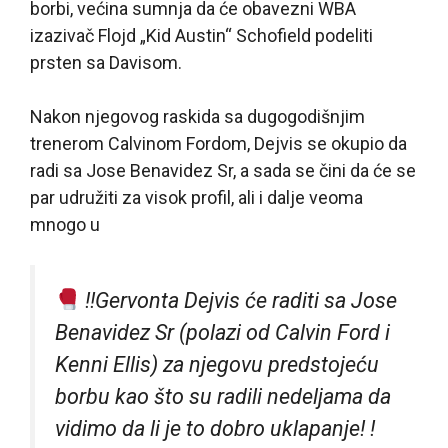
borbi, većina sumnja da će obavezni WBA
izazivač Flojd „Kid Austin“ Schofield podeliti
prsten sa Davisom.
Nakon njegovog raskida sa dugogodišnjim
trenerom Calvinom Fordom, Dejvis se okupio da
radi sa Jose Benavidez Sr, a sada se čini da će se
par udružiti za visok profil, ali i dalje veoma
mnogo u
!
!Gervonta Dejvis će raditi sa Jose
Benavidez Sr (polazi od Calvin Ford i
Kenni Ellis) za njegovu predstojeću
borbu kao što su radili nedeljama da
vidimo da li je to dobro uklapanje! !