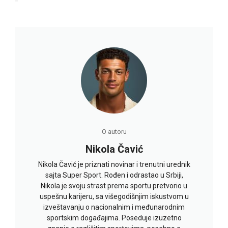
O autoru
Nikola Čavić
Nikola Čavić je priznati novinar i trenutni urednik
sajta Super Sport. Rođen i odrastao u Srbiji,
Nikola je svoju strast prema sportu pretvorio u
uspešnu karijeru, sa višegodišnjim iskustvom u
izveštavanju o nacionalnim i međunarodnim
sportskim događajima. Poseduje izuzetno