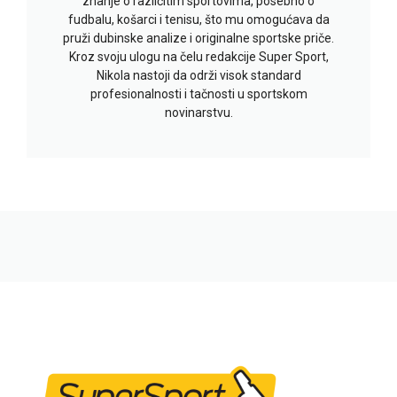
znanje o različitim sportovima, posebno o
fudbalu, košarci i tenisu, što mu omogućava da
pruži dubinske analize i originalne sportske priče.
Kroz svoju ulogu na čelu redakcije Super Sport,
Nikola nastoji da održi visok standard
profesionalnosti i tačnosti u sportskom
novinarstvu.