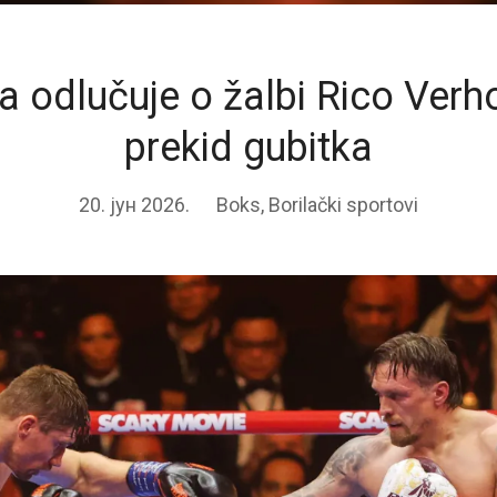
a odlučuje o žalbi Rico Verh
prekid gubitka
20. јун 2026.
Boks
,
Borilački sportovi