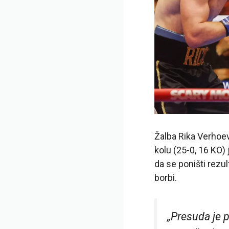
Žalba Rika Verhoev
kolu (25-0, 16 KO) 
da se poništi rezu
borbi.
„Presuda je p