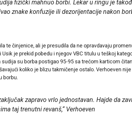
udija fizički mahnuo borbi. Lekar u ringu je tako
ao znake konfuzije ili dezorijentacije nakon bor
tila te činjenice, ali je presudila da ne opravdavaju prom
i Usik je prekid pobedu i njegov VBC titulu u teškoj katego
 sudija su borba postigao 95-95 sa trećom karticom čitan
avajući koliko je blizu takmičenje ostalo. Verhoeven nij
u borbu.
zaključak zapravo vrlo jednostavan. Hajde da zav
ima taj trenutni revanš,“ Verhoeven