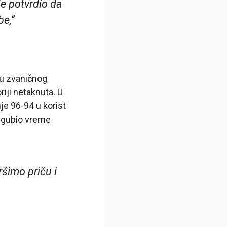
đe potvrdio da
be,“
enu zvaničnog
riji netaknuta. U
je 96-94 u korist
e gubio vreme
ršimo priču i