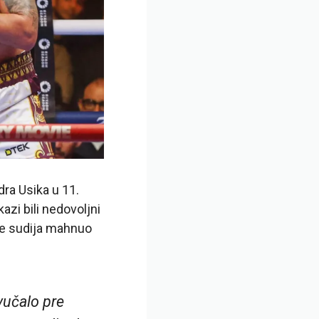
ra Usika u 11.
azi bili nedovoljni
 je sudija mahnuo
vučalo pre