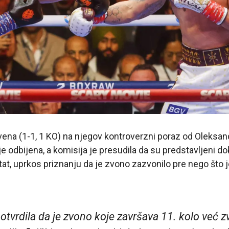
ena (1-1, 1 KO) na njegov kontroverzni poraz od Oleksand
je odbijena, a komisija je presudila da su predstavljeni dok
ltat, uprkos priznanju da je zvono zazvonilo pre nego što
otvrdila da je zvono koje završava 11. kolo već z