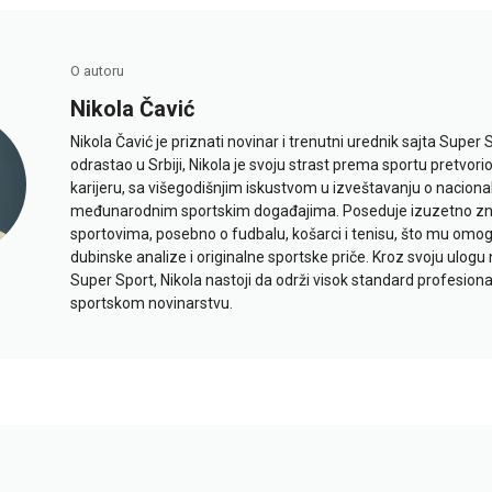
O autoru
Nikola Čavić
Nikola Čavić je priznati novinar i trenutni urednik sajta Super 
odrastao u Srbiji, Nikola je svoju strast prema sportu pretvor
karijeru, sa višegodišnjim iskustvom u izveštavanju o naciona
međunarodnim sportskim događajima. Poseduje izuzetno znan
sportovima, posebno o fudbalu, košarci i tenisu, što mu omo
dubinske analize i originalne sportske priče. Kroz svoju ulogu 
Super Sport, Nikola nastoji da održi visok standard profesional
sportskom novinarstvu.