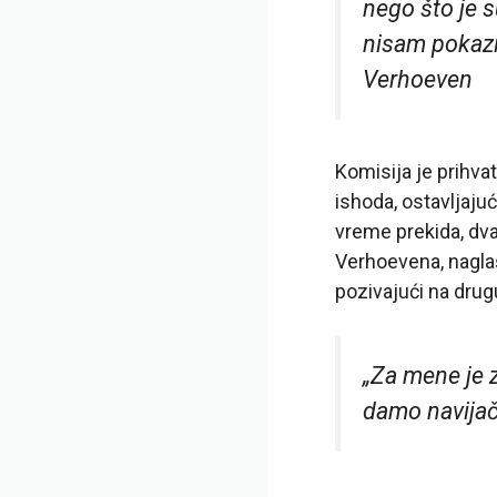
nego što je s
nisam pokaziv
Verhoeven
Komisija je prihva
ishoda, ostavljajuć
vreme prekida, dva
Verhoevena, naglaš
pozivajući na drug
„Za mene je 
damo navijač