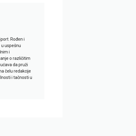
Sport. Rođen i
io u uspešnu
lnim i
je o različitim
gućava da pruži
na čelu redakcije
nosti i tačnosti u