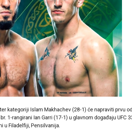
er kategoriji Islam Makhachev (28-1) će napraviti prvu od
v br. 1-rangirani Ian Garri (17-1) u glavnom događaju UFC 
i u Filadelfiji, Pensilvanija.