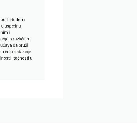
Sport. Rođen i
io u uspešnu
lnim i
je o različitim
gućava da pruži
na čelu redakcije
nosti i tačnosti u