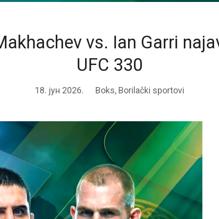
akhachev vs. Ian Garri najav
UFC 330
18. јун 2026.
Boks
,
Borilački sportovi