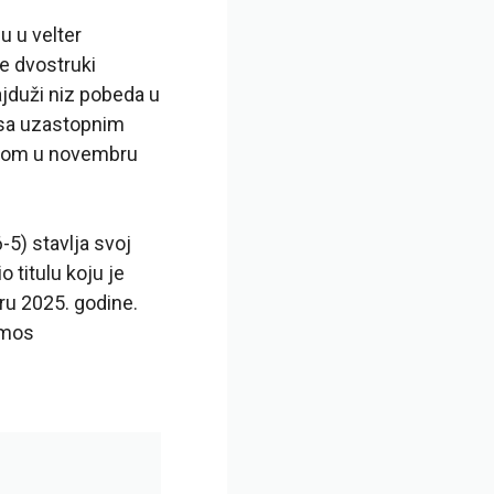
u u velter
e dvostruki
jduži niz pobeda u
 sa uzastopnim
dom u novembru
5) stavlja svoj
o titulu koju je
u 2025. godine.
emos