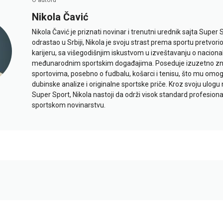
Nikola Čavić
Nikola Čavić je priznati novinar i trenutni urednik sajta Super 
odrastao u Srbiji, Nikola je svoju strast prema sportu pretvor
karijeru, sa višegodišnjim iskustvom u izveštavanju o naciona
međunarodnim sportskim događajima. Poseduje izuzetno znan
sportovima, posebno o fudbalu, košarci i tenisu, što mu omo
dubinske analize i originalne sportske priče. Kroz svoju ulogu 
Super Sport, Nikola nastoji da održi visok standard profesional
sportskom novinarstvu.