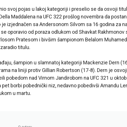
 svoj pojas u lakoj kategoriji i preselio se da osvoji titul
k Della Maddalena na UFC 322 prošlog novembra da postan
 je izjednačen sa Andersonom Silvom sa 16 godina za na
arri se oporavio od poraza odlukom od Shavkat Rakhmonov
rlosom Pratesom i bivšim šampionom Belalom Muhame
zaradio titulu.
aju, šampion u slamnatoj kategoriji Mackenzie Dern (16-
ama na liniji protiv Gillian Robertson (17-8). Dern je osvoji
eili pobedom nad Virnom Jandirobom na UFC 321 u oktobr
a pet borbi pobednički niz, nedavno pobedivši Amandu L
ukom u martu.
O autoru