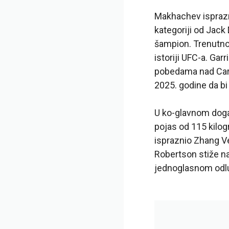
Makhachev ispraznio
kategoriji od Jac
šampion. Trenutno
istoriji UFC-a. G
pobedama nad Ca
2025. godine da bi 
U ko-glavnom događ
pojas od 115 kilogr
ispraznio Zhang V
Robertson stiže n
jednoglasnom odl