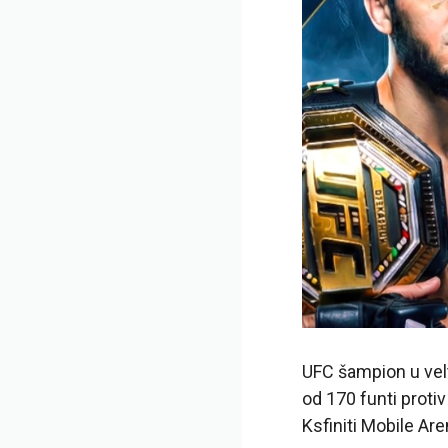
UFC šampion u velt
od 170 funti proti
Ksfiniti Mobile Aren