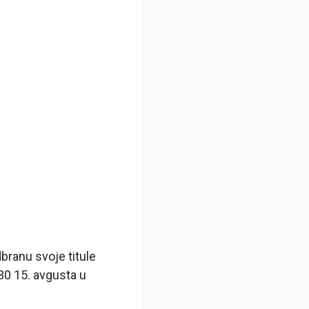
branu svoje titule
330 15. avgusta u