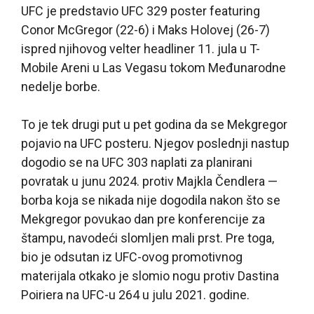
UFC je predstavio UFC 329 poster featuring
Conor McGregor (22-6) i Maks Holovej (26-7)
ispred njihovog velter headliner 11. jula u T-
Mobile Areni u Las Vegasu tokom Međunarodne
nedelje borbe.
To je tek drugi put u pet godina da se Mekgregor
pojavio na UFC posteru. Njegov poslednji nastup
dogodio se na UFC 303 naplati za planirani
povratak u junu 2024. protiv Majkla Čendlera —
borba koja se nikada nije dogodila nakon što se
Mekgregor povukao dan pre konferencije za
štampu, navodeći slomljen mali prst. Pre toga,
bio je odsutan iz UFC-ovog promotivnog
materijala otkako je slomio nogu protiv Dastina
Poiriera na UFC-u 264 u julu 2021. godine.