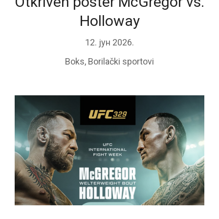
Otkriven poster McGregor vs.
Holloway
12. јун 2026.
Boks
,
Borilački sportovi