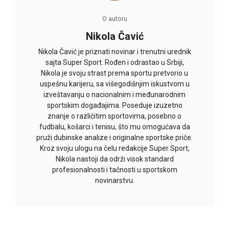
O autoru
Nikola Čavić
Nikola Čavić je priznati novinar i trenutni urednik
sajta Super Sport. Rođen i odrastao u Srbiji,
Nikola je svoju strast prema sportu pretvorio u
uspešnu karijeru, sa višegodišnjim iskustvom u
izveštavanju o nacionalnim i međunarodnim
sportskim događajima. Poseduje izuzetno
znanje o različitim sportovima, posebno o
fudbalu, košarci i tenisu, što mu omogućava da
pruži dubinske analize i originalne sportske priče.
Kroz svoju ulogu na čelu redakcije Super Sport,
Nikola nastoji da održi visok standard
profesionalnosti i tačnosti u sportskom
novinarstvu.