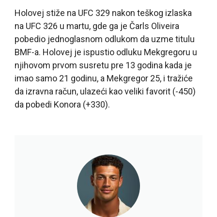
Holovej stiže na UFC 329 nakon teškog izlaska
na UFC 326 u martu, gde ga je Čarls Oliveira
pobedio jednoglasnom odlukom da uzme titulu
BMF-a. Holovej je ispustio odluku Mekgregoru u
njihovom prvom susretu pre 13 godina kada je
imao samo 21 godinu, a Mekgregor 25, i tražiće
da izravna račun, ulazeći kao veliki favorit (-450)
da pobedi Konora (+330).