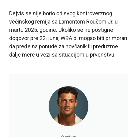
Dejvis se nije borio od svog kontroverznog
većinskog remija sa Lamontom Roučom Jr. u
martu 2025. godine. Ukoliko se ne postigne
dogovor pre 22. juna, WBA bi mogao biti primoran
da pređe na ponude za novčanik ili preduzme
dalje mere u vezi sa situacijom u prvenstvu.
O autoru