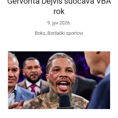
Gervonta Dejvis suočava VBA
rok
9. јун 2026.
Boks
,
Borilački sportovi