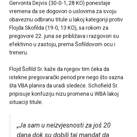
Gervonta Dejvis (30-0-1, 28 KO) ponestaje
vremena da se dogovori o uslovima za svoju
obaveznu odbranu titule u lakoj kategoriji protiv
Flojda Skofilda (19-0, 13 KO), sa rokom za
pregovore 22. juna se približava i razgovori su
efektivno u zastoju, prema Šofildovom ocu i
treneru.
Flojd Šofild Sr. kaže da njegov tim čeka da
istekne pregovarački period pre nego što sazna
šta VBA planira da uradi sledeće. Schofield Sr.
pripisuje konfuziju nizu promena u WBA lakoj
situaciji titule.
„Ja sam u neizvjesnosti za još 20
dana dok su dobili taj mandat da