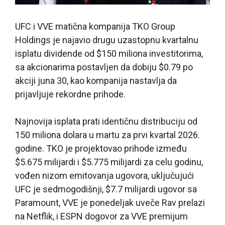
UFC i VVE matična kompanija TKO Group
Holdings je najavio drugu uzastopnu kvartalnu
isplatu dividende od $150 miliona investitorima,
sa akcionarima postavljen da dobiju $0.79 po
akciji juna 30, kao kompanija nastavlja da
prijavljuje rekordne prihode.
Najnovija isplata prati identičnu distribuciju od
150 miliona dolara u martu za prvi kvartal 2026.
godine. TKO je projektovao prihode između
$5.675 milijardi i $5.775 milijardi za celu godinu,
vođen nizom emitovanja ugovora, uključujući
UFC je sedmogodišnji, $7.7 milijardi ugovor sa
Paramount, VVE je ponedeljak uveče Rav prelazi
na Netflik, i ESPN dogovor za VVE premijum