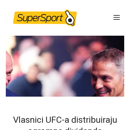
Skip
to
ME
content
Vlasnici UFC-a distribuiraju