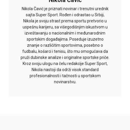
Nikola Čavić je priznati novinar i trenutni urednik
sajta Super Sport. Rođen i odrastao u Srbiji,
Nikola je svoju strast prema sportu pretvorio u
uspešnu karijeru, sa višegodišnjim iskustvom u
izveštavanju o nacionalnim i međunarodnim
sportskim događajima. Poseduje izuzetno
znanje o različitim sportovima, posebno o
fudbalu, košarci i tenisu, što mu omogućava da
pruži dubinske analize i originalne sportske priče.
Kroz svoju ulogu na čelu redakcije Super Sport,
Nikola nastoji da održi visok standard
profesionalnosti i tačnosti u sportskom
novinarstvu.