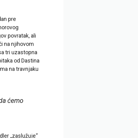
dan pre
onorovog
ov povratak, ali
či na njihovom
sa tri uzastopna
bitaka od Dastina
rama na travnjaku
onda ćemo
dler „zaslužuje“