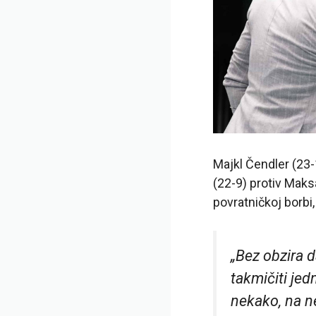
Majkl Čendler (23
(22-9) protiv Maks
povratničkoj borbi
„Bez obzira d
takmičiti je
nekako, na ne