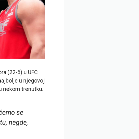
ra (22-6) u UFC
najbolje u njegovoj
i u nekom trenutku.
a ćemo se
tu, negde,