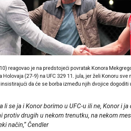
-10) reagovao je na predstojeći povratak Konora Mekgrego
a Holovaja (27-9) na UFC 329 11. jula, jer želi Konoru sve 
, insistirajući da će se borba između njih dvojice dogodit
a li se ja i Konor borimo u UFC-u ili ne, Konor i j
dni protiv drugih u nekom trenutku, na nekom mes
ki način,“ Čendler