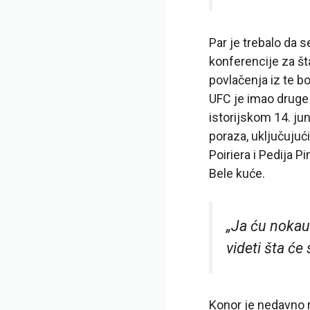
Par je trebalo da 
konferencije za št
povlačenja iz te bo
UFC je imao druge 
istorijskom 14. ju
poraza, uključujući
Poiriera i Pedija 
Bele kuće.
„Ja ću nokau
videti šta će 
Konor je nedavno r