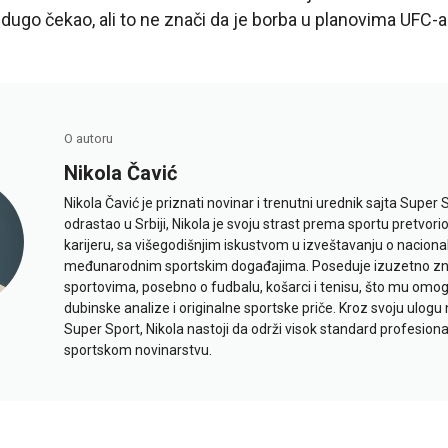
 dugo čekao, ali to ne znači da je borba u planovima UFC-a
O autoru
Nikola Čavić
Nikola Čavić je priznati novinar i trenutni urednik sajta Super 
odrastao u Srbiji, Nikola je svoju strast prema sportu pretvor
karijeru, sa višegodišnjim iskustvom u izveštavanju o naciona
međunarodnim sportskim događajima. Poseduje izuzetno znan
sportovima, posebno o fudbalu, košarci i tenisu, što mu omo
dubinske analize i originalne sportske priče. Kroz svoju ulogu 
Super Sport, Nikola nastoji da održi visok standard profesional
sportskom novinarstvu.