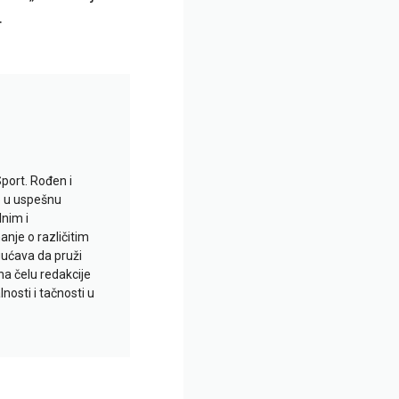
.
Sport. Rođen i
io u uspešnu
lnim i
je o različitim
gućava da pruži
na čelu redakcije
nosti i tačnosti u