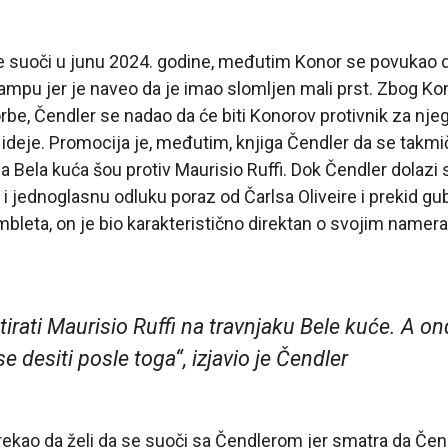
se suoči u junu 2024. godine, međutim Konor se povukao 
ampu jer je naveo da je imao slomljen mali prst. Zbog K
rbe, Čendler se nadao da će biti Konorov protivnik za njeg
ideje. Promocija je, međutim, knjiga Čendler da se takmi
na Bela kuća šou protiv Maurisio Ruffi. Dok Čendler dolazi 
 i jednoglasnu odluku poraz od Čarlsa Oliveire i prekid gu
Pimbleta, on je bio karakteristično direktan o svojim name
tirati Maurisio Ruffi na travnjaku Bele kuće. A 
se desiti posle toga“, izjavio je Čendler
ekao da želi da se suoči sa Čendlerom jer smatra da Čen