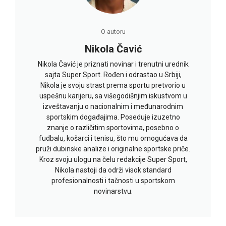
O autoru
Nikola Čavić
Nikola Čavić je priznati novinar i trenutni urednik
sajta Super Sport. Rođen i odrastao u Srbiji,
Nikola je svoju strast prema sportu pretvorio u
uspešnu karijeru, sa višegodišnjim iskustvom u
izveštavanju o nacionalnim i međunarodnim
sportskim događajima. Poseduje izuzetno
znanje o različitim sportovima, posebno o
fudbalu, košarci i tenisu, što mu omogućava da
pruži dubinske analize i originalne sportske priče.
Kroz svoju ulogu na čelu redakcije Super Sport,
Nikola nastoji da održi visok standard
profesionalnosti i tačnosti u sportskom
novinarstvu.