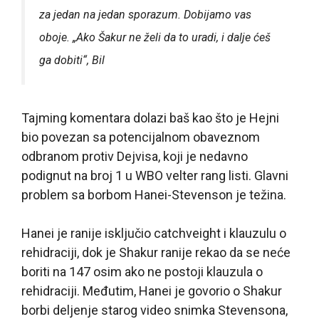
za jedan na jedan sporazum. Dobijamo vas
oboje. „Ako Šakur ne želi da to uradi, i dalje ćeš
ga dobiti“, Bil
Tajming komentara dolazi baš kao što je Hejni
bio povezan sa potencijalnom obaveznom
odbranom protiv Dejvisa, koji je nedavno
podignut na broj 1 u WBO velter rang listi. Glavni
problem sa borbom Hanei-Stevenson je težina.
Hanei je ranije isključio catchveight i klauzulu o
rehidraciji, dok je Shakur ranije rekao da se neće
boriti na 147 osim ako ne postoji klauzula o
rehidraciji. Međutim, Hanei je govorio o Shakur
borbi
deljenje starog video snimka Stevensona,