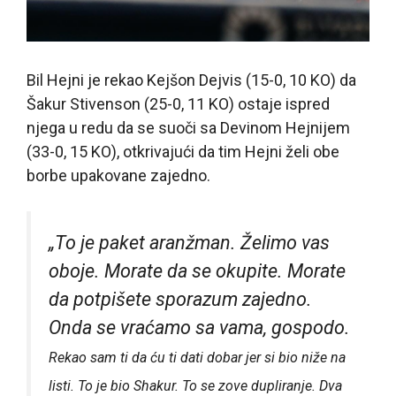
Bil Hejni je rekao Kejšon Dejvis (15-0, 10 KO) da
Šakur Stivenson (25-0, 11 KO) ostaje ispred
njega u redu da se suoči sa Devinom Hejnijem
(33-0, 15 KO), otkrivajući da tim Hejni želi obe
borbe upakovane zajedno.
„To je paket aranžman. Želimo vas
oboje. Morate da se okupite. Morate
da potpišete sporazum zajedno.
Onda se vraćamo sa vama, gospodo.
Rekao sam ti da ću ti dati dobar jer si bio niže na
listi. To je bio Shakur. To se zove dupliranje. Dva