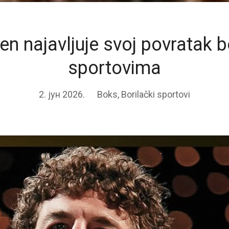
en najavljuje svoj povratak b
sportovima
2. јун 2026.
Boks
,
Borilački sportovi