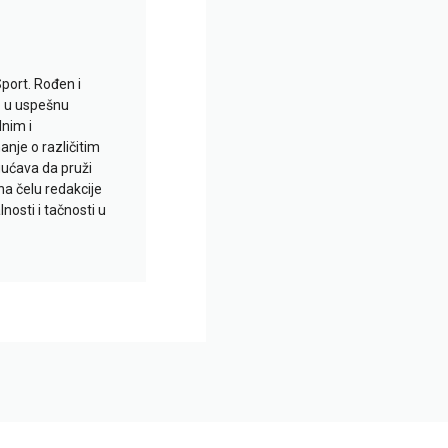
Sport. Rođen i
io u uspešnu
lnim i
je o različitim
gućava da pruži
na čelu redakcije
nosti i tačnosti u