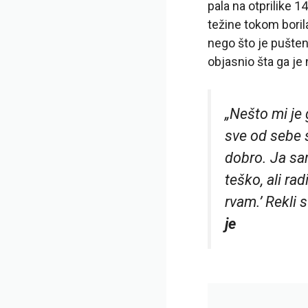
pala na otprilike 
težine tokom boril
nego što je pušten
objasnio šta ga je
„Nešto mi je 
sve od sebe s
dobro. Ja sa
teško, ali ra
rvam.’ Rekli 
je