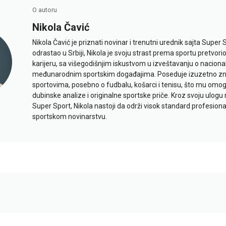
O autoru
Nikola Čavić
Nikola Čavić je priznati novinar i trenutni urednik sajta Super 
odrastao u Srbiji, Nikola je svoju strast prema sportu pretvor
karijeru, sa višegodišnjim iskustvom u izveštavanju o naciona
međunarodnim sportskim događajima. Poseduje izuzetno znan
sportovima, posebno o fudbalu, košarci i tenisu, što mu omo
dubinske analize i originalne sportske priče. Kroz svoju ulogu 
Super Sport, Nikola nastoji da održi visok standard profesional
sportskom novinarstvu.