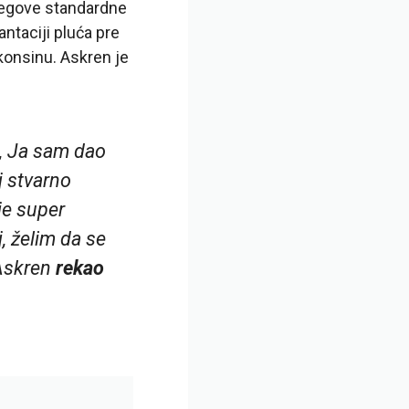
 njegove standardne
ntaciji pluća pre
konsinu. Askren je
o, Ja sam dao
j stvarno
je super
j, želim da se
“Askren
rekao