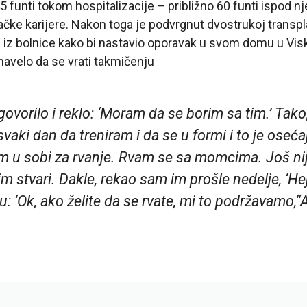
145 funti tokom hospitalizacije – približno 60 funti ispod
ačke karijere. Nakon toga je podvrgnut dvostrukoj transpla
 iz bolnice kako bi nastavio oporavak u svom domu u Vis
 navelo da se vrati takmičenju
govorilo i reklo: ‘Moram da se borim sa tim.’ Tak
vaki dan da treniram i da se u formi i to je oseća
m u sobi za rvanje. Rvam se sa momcima. Još ni
dim stvari. Dakle, rekao sam im prošle nedelje, ‘He
su: ‘Ok, ako želite da se rvate, mi to podržavamo,