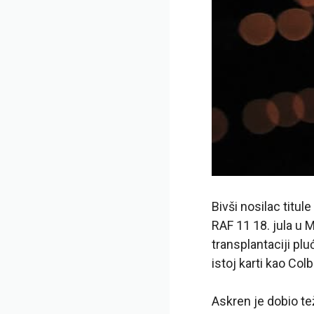
Bivši nosilac titu
RAF 11 18. jula u 
transplantaciji pl
istoj karti kao Co
Askren je dobio te