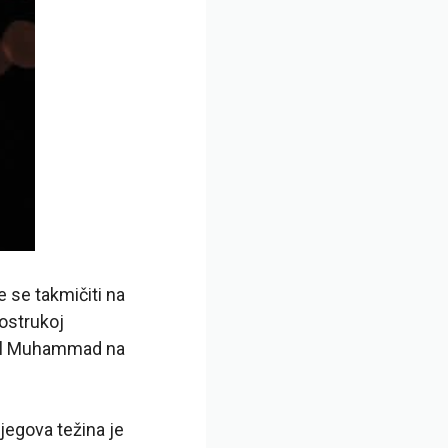
e se takmičiti na
vostrukoj
elal Muhammad na
Njegova težina je