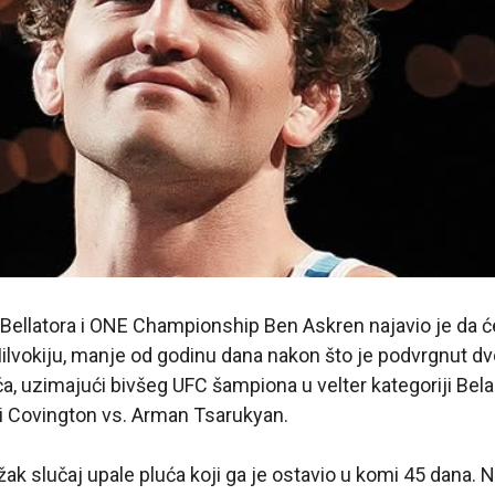
le Bellatora i ONE Championship Ben Askren najavio je da ć
Milvokiju, manje od godinu dana nakon što je podvrgnut d
uća, uzimajući bivšeg UFC šampiona u velter kategoriji B
lbi Covington vs. Arman Tsarukyan.
žak slučaj upale pluća koji ga je ostavio u komi 45 dana. 