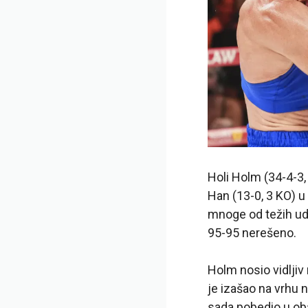
Holi Holm (34-4-3
Han (13-0, 3 KO) u
mnoge od težih uda
95-95 nerešeno.
Holm nosio vidljiv
je izašao na vrhu 
sada pobedio u ob