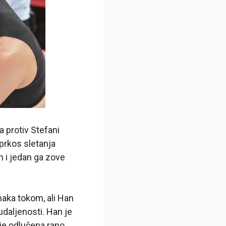
 protiv Stefani
uprkos sletanja
n i jedan ga zove
maka tokom, ali Han
udaljenosti. Han je
je odlučena rano