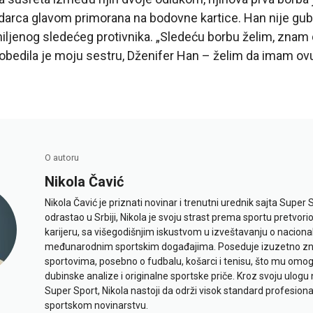
darca glavom primorana na bodovne kartice. Han nije gu
ljenog sledećeg protivnika. „Sledeću borbu želim, znam d
. Pobedila je moju sestru, Dženifer Han – želim da imam o
O autoru
Nikola Čavić
Nikola Čavić je priznati novinar i trenutni urednik sajta Super 
odrastao u Srbiji, Nikola je svoju strast prema sportu pretvor
karijeru, sa višegodišnjim iskustvom u izveštavanju o naciona
međunarodnim sportskim događajima. Poseduje izuzetno znan
sportovima, posebno o fudbalu, košarci i tenisu, što mu omo
dubinske analize i originalne sportske priče. Kroz svoju ulogu 
Super Sport, Nikola nastoji da održi visok standard profesional
sportskom novinarstvu.