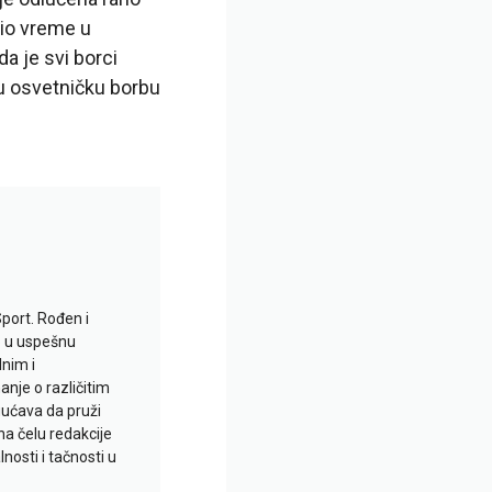
bio vreme u
a je svi borci
vu osvetničku borbu
Sport. Rođen i
io u uspešnu
lnim i
je o različitim
gućava da pruži
na čelu redakcije
nosti i tačnosti u