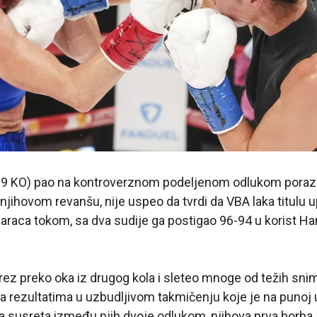
, 9 KO) pao na kontroverznom podeljenom odlukom poraza
 njihovom revanšu, nije uspeo da tvrdi da VBA laka titulu 
raca tokom, sa dva sudije ga postigao 96-94 u korist Ha
 rez preko oka iz drugog kola i sleteo mnoge od težih sni
na rezultatima u uzbudljivom takmičenju koje je na punoj 
a susreta između njih dvoje odlukom, njihova prva borba 