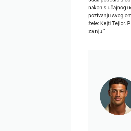
nakon slučajnog u
pozivanju svog omi
žele: Kejti Tejlor
za nju.“