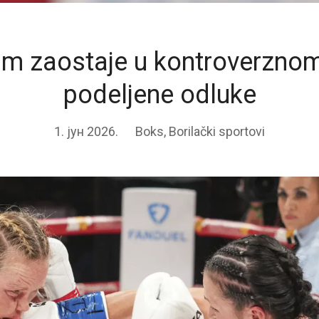
lm zaostaje u kontroverzno
podeljene odluke
1. јун 2026.
Boks
,
Borilački sportovi