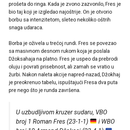
prošeta do ringa. Kada je zvono zazvonilo, Fres je
bio taj koji je izgledao najoštrije. On je otvorio
borbu sa intenzitetom, sleteo nekoliko oštrih
snaga udaraca.
Borba je oživela u trećoj rundi. Fres se povezao
sa masivnom desnom rukom koja je poslala
Džoksahaja na platno. Fres je uspeo da prebrodi
oluju i povrati prisebnost, ali zamah se vratio u
žurbi. Nakon naleta akcije napred-nazad, Džokhaj
je preokrenuo tabelu, ispuštajući Fresa dva puta
pre nego što je runda završena.
U uzbudljivom kruzer sudaru, VBO
broj 1 Roman Fres (23-1-1)
i WBO