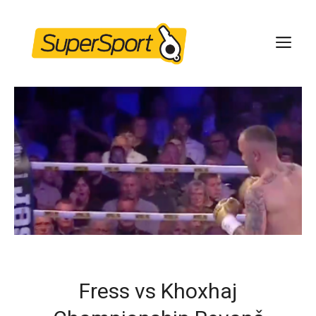
Skip
to
ME
content
Fress vs Khoxhaj