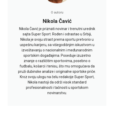
O autoru
Nikola Čavić
Nikola Čavić je priznati novinar i trenutni urednik
sajta Super Sport. Rođen i odrastao u Srbiji,
Nikola je svoju strast prema sportu pretvorio u
uspešnu karijeru, sa višegodišnjim iskustvom u
izveštavanju o nacionalnim i međunarodnim
sportskim događajima. Poseduje izuzetno
znanje o različitim sportovima, posebno o
fudbalu, košarci i tenisu, što mu omogućava da
pruži dubinske analize i originalne sportske priče.
Kroz svoju ulogu na čelu redakcije Super Sport,
Nikola nastoji da održi visok standard
profesionalnosti i tačnosti u sportskom
novinarstvu.