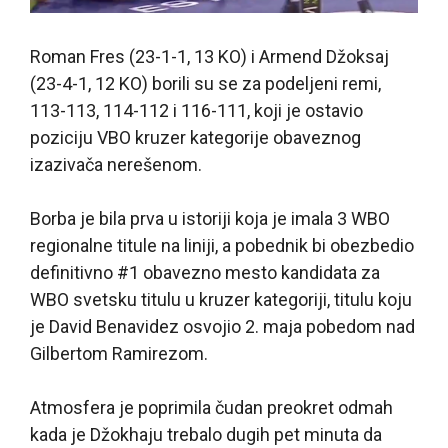
Roman Fres (23-1-1, 13 KO) i Armend Džoksaj
(23-4-1, 12 KO) borili su se za podeljeni remi,
113-113, 114-112 i 116-111, koji je ostavio
poziciju VBO kruzer kategorije obaveznog
izazivača nerešenom.
Borba je bila prva u istoriji koja je imala 3 WBO
regionalne titule na liniji, a pobednik bi obezbedio
definitivno #1 obavezno mesto kandidata za
WBO svetsku titulu u kruzer kategoriji, titulu koju
je David Benavidez osvojio 2. maja pobedom nad
Gilbertom Ramirezom.
Atmosfera je poprimila čudan preokret odmah
kada je Džokhaju trebalo dugih pet minuta da