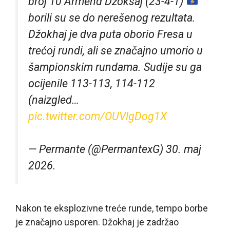
broj 10 Armend Džoksaj (23-4-1)
borili su se do nerešenog rezultata.
Džokhaj je dva puta oborio Fresa u
trećoj rundi, ali se značajno umorio u
šampionskim rundama. Sudije su ga
ocijenile 113-113, 114-112
(naizgled…
pic.twitter.com/OUVlgDog1X
— Permante (@PermantexG) 30. maj
2026.
Nakon te eksplozivne treće runde, tempo borbe
je značajno usporen. Džokhaj je zadržao