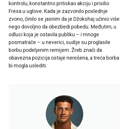
kontrolu, konstantno pritiskao akciju i prisilio
Fresa u uglove. Kada je zazvonilo poslednje
zvono, činilo se jasnim da je Džokshaj učinio više
nego dovoljno da obezbedi pobedu. Međutim, u
odluci koja je ostavila publiku – i mnoge
posmatrače – u neverici, sudije su proglasile
borbu podeljenim remijem. Žreb znači da
obavezna pozicija ostaje nerešena, a treća borba
bi mogla uslediti.