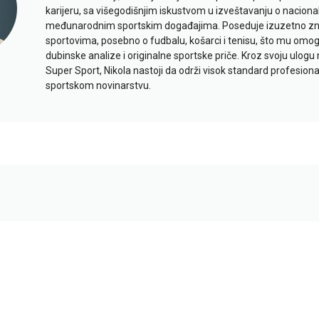
karijeru, sa višegodišnjim iskustvom u izveštavanju o naciona
međunarodnim sportskim događajima. Poseduje izuzetno znan
sportovima, posebno o fudbalu, košarci i tenisu, što mu omo
dubinske analize i originalne sportske priče. Kroz svoju ulogu 
Super Sport, Nikola nastoji da održi visok standard profesional
sportskom novinarstvu.