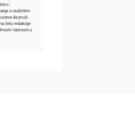
lnim i
je o različitim
gućava da pruži
na čelu redakcije
nosti i tačnosti u