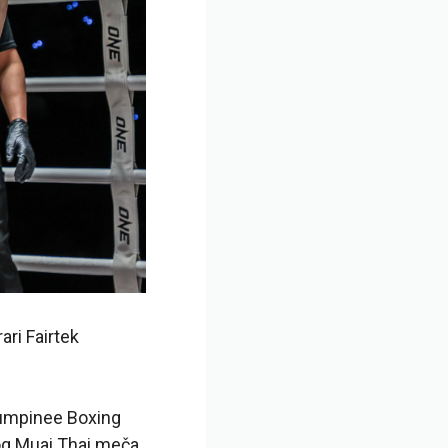
ari Fairtek
 Lumpinee Boxing
og Muai Thai meča