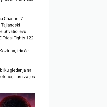
ona Channel 7
. Tajlandski
e uhvatio levu
 Fridai Fights 122.
ovtuna, i da će
bliku gledanja na
potencijalom za još