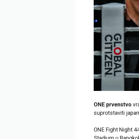
ONE prvenstvo
vra
suprotstaviti japan
ONE Fight Night 44
Stadium u Bangkok