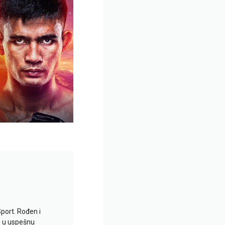
Sport. Rođen i
io u uspešnu