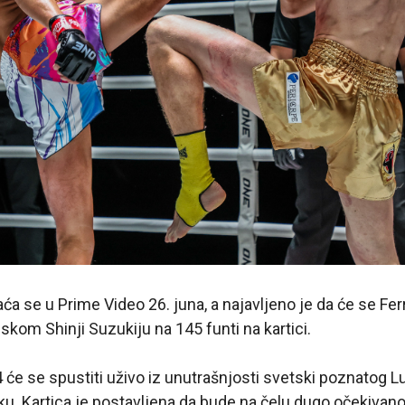
ća se u Prime Video 26. juna, a najavljeno je da će se Ferr
skom Shinji Suzukiju na 145 funti na kartici.
 će se spustiti uživo iz unutrašnjosti svetski poznatog
u. Kartica je postavljena da bude na čelu dugo očekivan