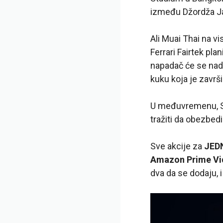
između Džordža Ja
Ali Muai Thai na v
Ferrari Fairtek pla
napadač će se nada
kuku koja je završ
U međuvremenu, Su
tražiti da obezbe
Sve akcije za
JEDN
Amazon Prime Vi
dva da se dodaju, i