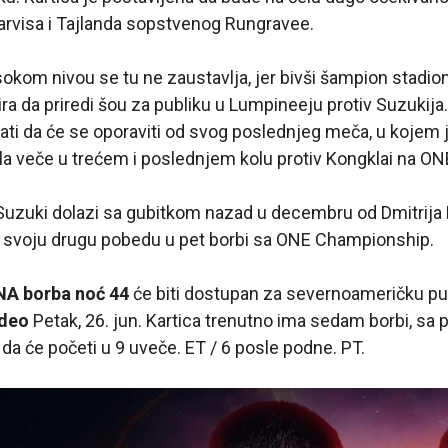
rvisa i Tajlanda sopstvenog Rungravee.
isokom nivou se tu ne zaustavlja, jer bivši šampion stadi
nira da priredi šou za publiku u Lumpineeju protiv Suzukija
ti da će se oporaviti od svog poslednjeg meča, u kojem j
ila veče u trećem i poslednjem kolu protiv Kongklai na ONE
zuki dolazi sa gubitkom nazad u decembru od Dmitrija K
di svoju drugu pobedu u pet borbi sa ONE Championship.
A borba noć 44
će biti dostupan za severnoameričku pu
deo
Petak, 26. jun. Kartica trenutno ima sedam borbi, sa 
 da će početi u 9 uveče. ET / 6 posle podne. PT.