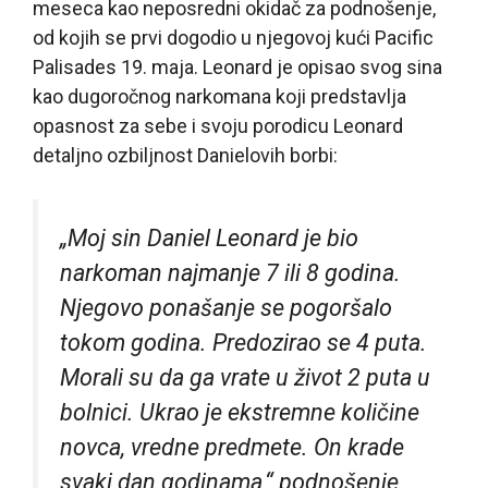
meseca kao neposredni okidač za podnošenje,
od kojih se prvi dogodio u njegovoj kući Pacific
Palisades 19. maja. Leonard je opisao svog sina
kao dugoročnog narkomana koji predstavlja
opasnost za sebe i svoju porodicu Leonard
detaljno ozbiljnost Danielovih borbi:
„Moj sin Daniel Leonard je bio
narkoman najmanje 7 ili 8 godina.
Njegovo ponašanje se pogoršalo
tokom godina. Predozirao se 4 puta.
Morali su da ga vrate u život 2 puta u
bolnici. Ukrao je ekstremne količine
novca, vredne predmete. On krade
svaki dan godinama,“ podnošenje