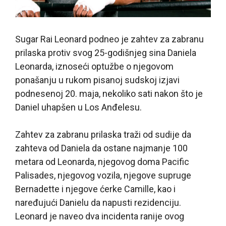
Sugar Rai Leonard podneo je zahtev za zabranu
prilaska protiv svog 25-godišnjeg sina Daniela
Leonarda, iznoseći optužbe o njegovom
ponašanju u rukom pisanoj sudskoj izjavi
podnesenoj 20. maja, nekoliko sati nakon što je
Daniel uhapšen u Los Anđelesu.
Zahtev za zabranu prilaska traži od sudije da
zahteva od Daniela da ostane najmanje 100
metara od Leonarda, njegovog doma Pacific
Palisades, njegovog vozila, njegove supruge
Bernadette i njegove ćerke Camille, kao i
naređujući Danielu da napusti rezidenciju.
Leonard je naveo dva incidenta ranije ovog