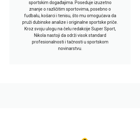
sportskim događajima. Poseduje izuzetno
znanje o različitim sportovima, posebno o
fudbalu, košarci i tenisu, što mu omogućava da
pruži dubinske analize i originalne sportske priče.
Kroz svoju ulogu na čelu redakcije Super Sport,
Nikola nastoji da održi visok standard
profesionalnosti i tačnosti u sportskom
novinarstvu.