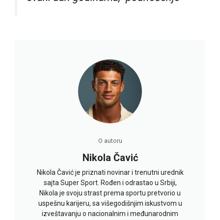
O autoru
Nikola Čavić
Nikola Čavić je priznati novinar i trenutni urednik
sajta Super Sport. Rođen i odrastao u Srbiji,
Nikola je svoju strast prema sportu pretvorio u
uspešnu karijeru, sa višegodišnjim iskustvom u
izveštavanju o nacionalnim i međunarodnim