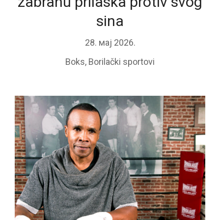
zabranu prilaska protiv svog
sina
28. мај 2026.
Boks
,
Borilački sportovi