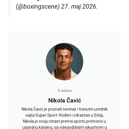
(@boxingscene) 27. maj 2026.
O autoru
Nikola Čavić
Nikola Čavić je priznati novinar i trenutni urednik
sajta Super Sport. Rođen i odrastao u Srbiji,
Nikola je svoju strast prema sportu pretvorio u
uspešnu karijeru, sa višegodišnjim iskustvom u