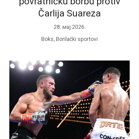
povratničku borbu protiv
Čarlija Suareza
28. мај 2026.
Boks
,
Borilački sportovi