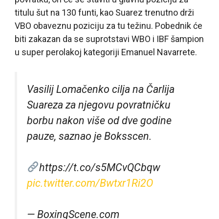
titulu šut na 130 funti, kao Suarez trenutno drži
VBO obaveznu poziciju za tu težinu. Pobednik će
biti zakazan da se suprotstavi WBO i IBF šampion
u super perolakoj kategoriji Emanuel Navarrete.
Vasilij Lomačenko cilja na Čarlija
Suareza za njegovu povratničku
borbu nakon više od dve godine
pauze, saznao je Boksscen.
https://t.co/s5MCvQCbqw
pic.twitter.com/Bwtxr1Ri2O
— BoxingScene.com