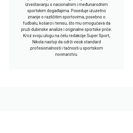
izveštavanju o nacionalnim i međunarodnim
sportskim događajima. Poseduje izuzetno
znanje o različitim sportovima, posebno o
fudbalu, košarci i tenisu, što mu omogućava da
pruži dubinske analize i originalne sportske priče.
Kroz svoju ulogu na čelu redakcije Super Sport,
Nikola nastoji da održi visok standard
profesionalnosti i tačnosti u sportskom
novinarstvu.