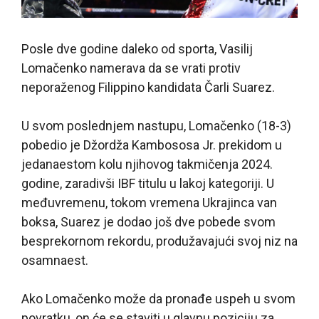
Posle dve godine daleko od sporta, Vasilij
Lomačenko namerava da se vrati protiv
neporaženog Filippino kandidata Čarli Suarez.
U svom poslednjem nastupu, Lomačenko (18-3)
pobedio je Džordža Kambososa Jr. prekidom u
jedanaestom kolu njihovog takmičenja 2024.
godine, zaradivši IBF titulu u lakoj kategoriji. U
međuvremenu, tokom vremena Ukrajinca van
boksa, Suarez je dodao još dve pobede svom
besprekornom rekordu, produžavajući svoj niz na
osamnaest.
Ako Lomačenko može da pronađe uspeh u svom
povratku, on će se staviti u glavnu poziciju za