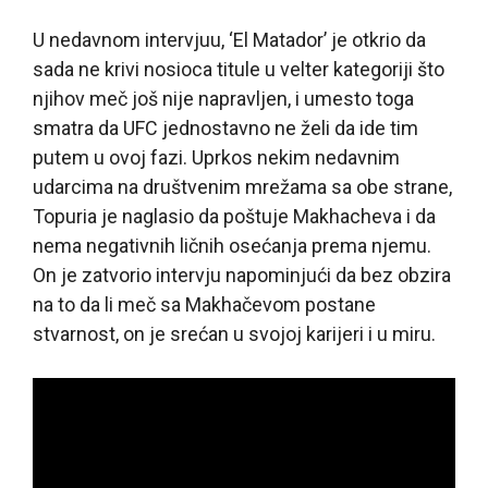
U nedavnom intervjuu, ‘El Matador’ je otkrio da
sada ne krivi nosioca titule u velter kategoriji što
njihov meč još nije napravljen, i umesto toga
smatra da UFC jednostavno ne želi da ide tim
putem u ovoj fazi. Uprkos nekim nedavnim
udarcima na društvenim mrežama sa obe strane,
Topuria je naglasio da poštuje Makhacheva i da
nema negativnih ličnih osećanja prema njemu.
On je zatvorio intervju napominjući da bez obzira
na to da li meč sa Makhačevom postane
stvarnost, on je srećan u svojoj karijeri i u miru.