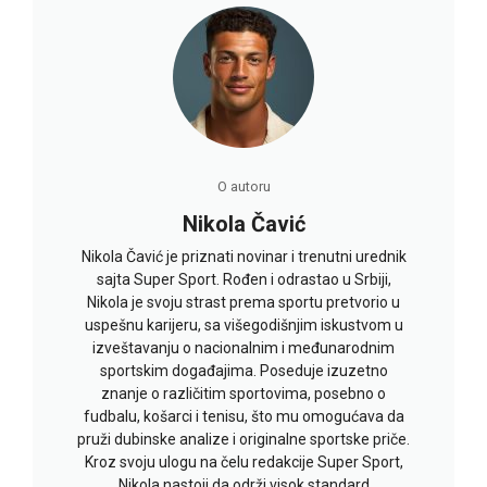
O autoru
Nikola Čavić
Nikola Čavić je priznati novinar i trenutni urednik
sajta Super Sport. Rođen i odrastao u Srbiji,
Nikola je svoju strast prema sportu pretvorio u
uspešnu karijeru, sa višegodišnjim iskustvom u
izveštavanju o nacionalnim i međunarodnim
sportskim događajima. Poseduje izuzetno
znanje o različitim sportovima, posebno o
fudbalu, košarci i tenisu, što mu omogućava da
pruži dubinske analize i originalne sportske priče.
Kroz svoju ulogu na čelu redakcije Super Sport,
Nikola nastoji da održi visok standard