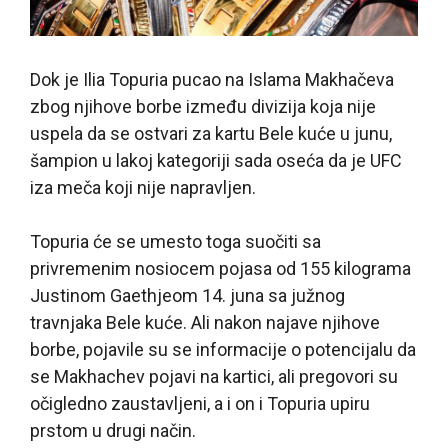
Dok je Ilia Topuria pucao na Islama Makhačeva
zbog njihove borbe između divizija koja nije
uspela da se ostvari za kartu Bele kuće u junu,
šampion u lakoj kategoriji sada oseća da je UFC
iza meča koji nije napravljen.
Topuria će se umesto toga suočiti sa
privremenim nosiocem pojasa od 155 kilograma
Justinom Gaethjeom 14. juna sa južnog
travnjaka Bele kuće. Ali nakon najave njihove
borbe, pojavile su se informacije o potencijalu da
se Makhachev pojavi na kartici, ali pregovori su
očigledno zaustavljeni, a i on i Topuria upiru
prstom u drugi način.