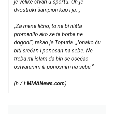
je velike stvari u sportu. On je
dvostruki šampion kao i ja. „
„Za mene lično, to ne bi ništa
promenilo ako se ta borba ne
dogodi“, rekao je Topuria. „Ionako ću
biti srećan i ponosan na sebe. Ne
treba mi islam da bih se osećao
ostvarenim ili ponosnim na sebe.“
(h / t
MMANews.com
)