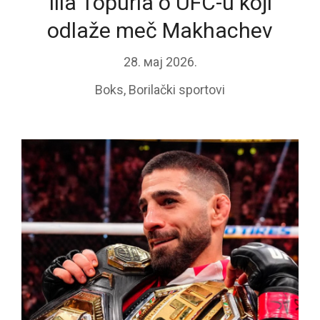
Ilia Topuria o UFC-u koji
odlaže meč Makhachev
28. мај 2026.
Boks
,
Borilački sportovi